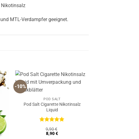
 Nikotinsalz
e und MTL-Verdampfer geeignet.
-10%
POD SALT
Pod Salt Cigarette Nikotinsalz
Liquid
Bewertet
9,90
€
mit
5
von
8,90
€
5