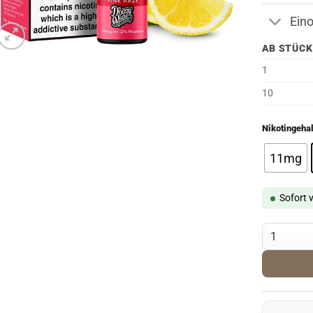
Ein
AB STÜCK
1
10
Nikotingehal
11mg
Sofort 
Pod Salt Pi