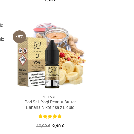
mit
5
von
er
er
5
-9%
alz
er
er
POD SALT
Pod Salt Yogi Peanut Butter
Banana Nikotinsalz Liquid
Bewertet
Ursprünglicher
Aktueller
10,90
€
9,90
€
mit
5
von
Preis
Preis
5