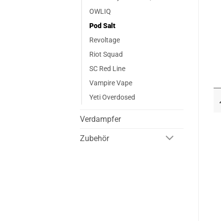
OWLIQ
Pod Salt
Revoltage
Riot Squad
SC Red Line
Vampire Vape
Yeti Overdosed
Verdampfer
Zubehör