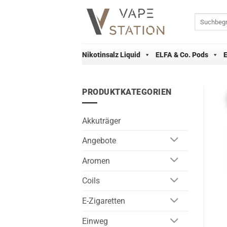
Zum
Inhalt
Suchen
nach:
springen
Nikotinsalz Liquid
ELFA & Co. Pods
PRODUKTKATEGORIEN
Akkuträger
Angebote
Aromen
Coils
E-Zigaretten
Einweg