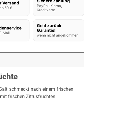
Sichere Zahlung
r Versand
PayPal, Klarna,
ab 50 €
Kreditkarte
Geld zurück
denservice
Garantie!
E-Mail
wenn nicht angekommen
rüchte
alt schmeckt nach einem frischen
mit frischen Zitrusfrüchten.