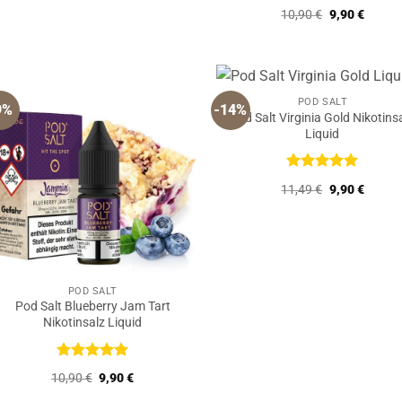
Bewertet
Ursprünglich
Aktuell
10,90
€
9,90
€
mit
5
von
Preis
Preis
5
war:
ist:
10,90 €
9,90 €.
POD SALT
9%
-14%
Pod Salt Virginia Gold Nikotins
Liquid
Bewertet
Ursprünglich
Aktuell
11,49
€
9,90
€
mit
5
von
Preis
Preis
5
war:
ist:
11,49 €
9,90 €.
POD SALT
Pod Salt Blueberry Jam Tart
Nikotinsalz Liquid
Bewertet
Ursprünglicher
Aktueller
10,90
€
9,90
€
mit
5
von
Preis
Preis
5