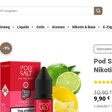
Einweg
Liquids
Coils
Aromen
Nikotin & Base
E-Zig
-9%
Startseite
Pod S
Nikoti
Bewertet
8
10,90
€
mit
5
von
5, basieren
9,90
€
auf
Kundenbew
1.090,00
€