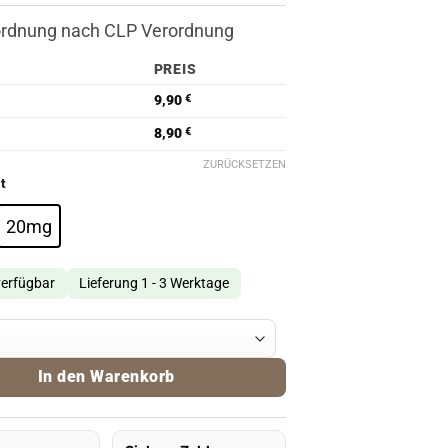
ordnung nach CLP Verordnung
PREIS
9,90
€
8,90
€
ZURÜCKSETZEN
t
20mg
verfügbar
Lieferung 1 - 3 Werktage
nk Haze Nikotinsalz Liquid Menge
In den Warenkorb