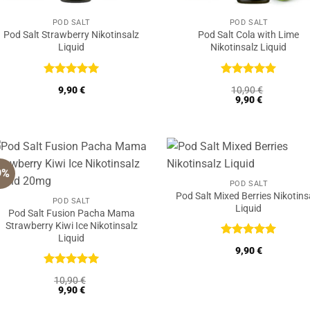
POD SALT
POD SALT
Pod Salt Strawberry Nikotinsalz
Pod Salt Cola with Lime
Liquid
Nikotinsalz Liquid
Bewertet
Bewertet
9,90
€
10,90
€
mit
5
von
mit
5
von
9,90
€
5
5
9%
POD SALT
Pod Salt Mixed Berries Nikotins
POD SALT
Liquid
Pod Salt Fusion Pacha Mama
Strawberry Kiwi Ice Nikotinsalz
Liquid
Bewertet
9,90
€
mit
5
von
5
Bewertet
10,90
€
mit
5
von
9,90
€
5