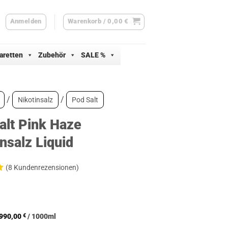
Anmelden
Warenkorb /
0,00
€
aretten
Zubehör
SALE %
/
/
Nikotinsalz
Pod Salt
alt Pink Haze
nsalz Liquid
(
8
Kundenrezensionen)
d
ertungen
990,00
€
/
1000
ml