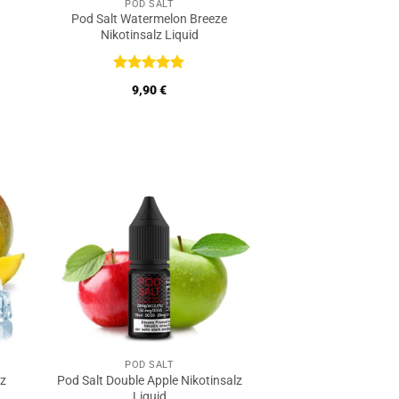
POD SALT
Pod Salt Watermelon Breeze
Nikotinsalz Liquid
Bewertet
9,90
€
mit
5
von
5
POD SALT
lz
Pod Salt Double Apple Nikotinsalz
Liquid