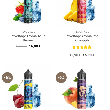
REVOLTAGE
REVOLTAGE
Revoltage Aroma Aqua
Revoltage Aroma Red
Berries
Pineapple
Ursprünglicher
Aktueller
17,90
€
16,90
€
Preis
Preis
war:
ist:
Bewertet
Ursprünglicher
Aktueller
17,90
€
16,90
€
17,90 €
16,90 €.
mit
5
von
Preis
Preis
5
war:
ist:
17,90 €
16,90 €.
-6%
-6%