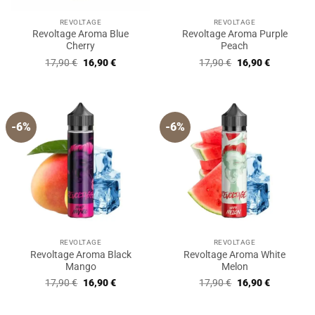
REVOLTAGE
REVOLTAGE
Revoltage Aroma Blue
Revoltage Aroma Purple
Cherry
Peach
Ursprünglicher
Aktueller
Ursprünglicher
Aktueller
17,90
€
16,90
€
17,90
€
16,90
€
Preis
Preis
Preis
Preis
war:
ist:
war:
ist:
17,90 €
16,90 €.
17,90 €
16,90 €.
-6%
-6%
REVOLTAGE
REVOLTAGE
Revoltage Aroma Black
Revoltage Aroma White
Mango
Melon
Ursprünglicher
Aktueller
Ursprünglicher
Aktueller
17,90
€
16,90
€
17,90
€
16,90
€
Preis
Preis
Preis
Preis
war:
ist:
war:
ist:
17,90 €
16,90 €.
17,90 €
16,90 €.