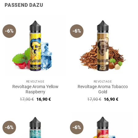
PASSEND DAZU
-6%
-6%
REVOLTAGE
REVOLTAGE
Revoltage Aroma Yellow
Revoltage Aroma Tobacco
Raspberry
Gold
Ursprünglicher
Aktueller
Ursprünglicher
Aktueller
17,90
€
16,90
€
17,90
€
16,90
€
Preis
Preis
Preis
Preis
war:
ist:
war:
ist:
17,90 €
16,90 €.
17,90 €
16,90 €.
-6%
-6%