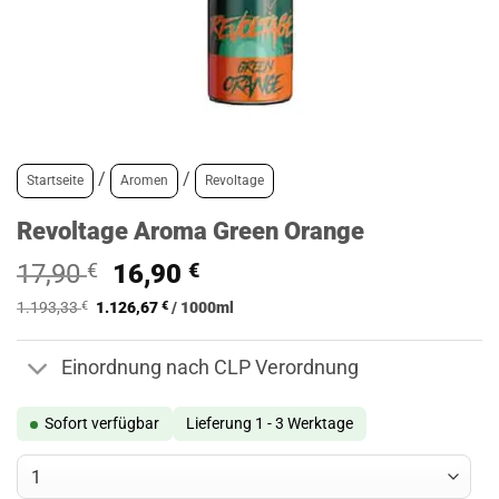
/
/
Startseite
Aromen
Revoltage
Revoltage Aroma Green Orange
Ursprünglicher
Aktueller
17,90
€
16,90
€
Preis
Preis
1.193,33
€
1.126,67
€
/
1000
ml
war:
ist:
17,90 €
16,90 €.
Einordnung nach CLP Verordnung
Sofort verfügbar
Lieferung 1 - 3 Werktage
Revoltage Aroma Green Orange Menge