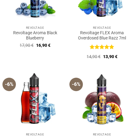
REVOLTAGE
REVOLTAGE
Revoltage Aroma Black
Revoltage FLEX Aroma
Blueberry
Overdosed Blue Razz 7ml
Ursprünglicher
Aktueller
17,90
€
16,90
€
Preis
Preis
war:
ist:
Bewertet
Ursprünglicher
Aktueller
14,90
€
13,90
€
17,90 €
16,90 €.
mit
5
von
Preis
Preis
5
war:
ist:
14,90 €
13,90 €.
-6%
-6%
REVOLTAGE
REVOLTAGE