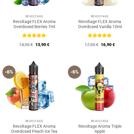
REVOLTAGE
REVOLTAGE
Revoltage FLEX Aroma
Revoltage FLEX Aroma
Overdosed Berries 7ml
Overdosed Vanilla 10ml
Bewertet
Bewertet
Ursprünglicher
Aktueller
Ursprünglicher
Aktueller
14,90
€
13,90
€
17,90
€
16,90
€
mit
5
von
mit
5
von
Preis
Preis
Preis
Preis
5
5
war:
ist:
war:
ist:
14,90 €
13,90 €.
17,90 €
16,90 €.
-6%
-6%
REVOLTAGE
REVOLTAGE
Revoltage FLEX Aroma
Revoltage Aroma Triple
Overdosed Peach Ice Tea
Apple