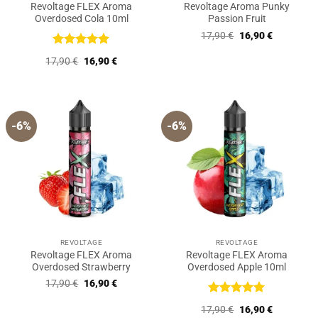
Revoltage FLEX Aroma
Revoltage Aroma Punky
Overdosed Cola 10ml
Passion Fruit
Ursprünglicher
Aktueller
17,90
€
16,90
€
Preis
Preis
war:
ist:
Bewertet
Ursprünglicher
Aktueller
17,90
€
16,90
€
17,90 €
16,90 €.
mit
5
von
Preis
Preis
5
war:
ist:
17,90 €
16,90 €.
-6%
-6%
REVOLTAGE
REVOLTAGE
Revoltage FLEX Aroma
Revoltage FLEX Aroma
Overdosed Strawberry
Overdosed Apple 10ml
Ursprünglicher
Aktueller
17,90
€
16,90
€
Preis
Preis
war:
ist:
Bewertet
Ursprünglicher
Aktueller
17,90
€
16,90
€
17,90 €
16,90 €.
mit
5
von
Preis
Preis