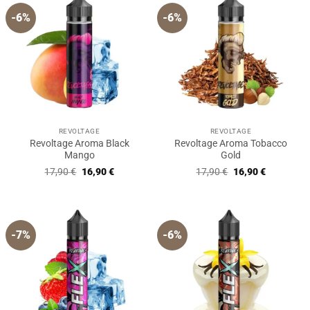
-6%
-6%
REVOLTAGE
REVOLTAGE
Revoltage Aroma Black
Revoltage Aroma Tobacco
Mango
Gold
Ursprünglicher
Aktueller
Ursprünglicher
Aktueller
17,90
€
16,90
€
17,90
€
16,90
€
Preis
Preis
Preis
Preis
war:
ist:
war:
ist:
17,90 €
16,90 €.
17,90 €
16,90 €.
-7%
-6%