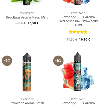
REVOLTAGE
REVOLTAGE
Revoltage FLEX Aroma
Revoltage Aroma Magic Mint
Overdosed Kiwi Strawberry
Ursprünglicher
Aktueller
17,90
€
16,90
€
10ml
Preis
Preis
war:
ist:
17,90 €
16,90 €.
Bewertet
Ursprünglicher
Aktueller
17,90
€
16,90
€
mit
5
von
Preis
Preis
5
war:
ist:
17,90 €
16,90 €.
-6%
-6%
REVOLTAGE
REVOLTAGE
Revoltage Aroma Green
Revoltage FLEX Aroma