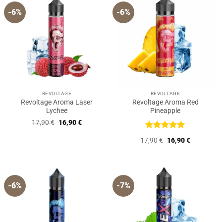
-6%
-6%
REVOLTAGE
REVOLTAGE
Revoltage Aroma Laser
Revoltage Aroma Red
Lychee
Pineapple
Ursprünglicher
Aktueller
17,90
€
16,90
€
Preis
Preis
war:
ist:
Bewertet
Ursprünglicher
Aktueller
17,90
€
16,90
€
17,90 €
16,90 €.
mit
5
von
Preis
Preis
5
war:
ist:
17,90 €
16,90 €.
-6%
-7%