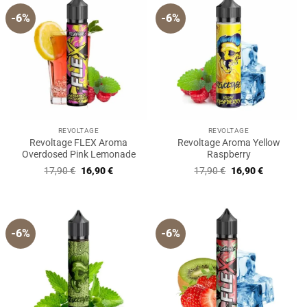
-6%
-6%
REVOLTAGE
REVOLTAGE
Revoltage FLEX Aroma
Revoltage Aroma Yellow
Overdosed Pink Lemonade
Raspberry
Ursprünglicher
Aktueller
Ursprünglicher
Aktueller
17,90
€
16,90
€
17,90
€
16,90
€
Preis
Preis
Preis
Preis
war:
ist:
war:
ist:
17,90 €
16,90 €.
17,90 €
16,90 €.
-6%
-6%