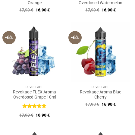
Orange
Overdosed Watermelon
Ursprünglicher
Aktueller
Ursprünglicher
Aktueller
17,90
€
16,90
€
17,90
€
16,90
€
Preis
Preis
Preis
Preis
war:
ist:
war:
ist:
17,90 €
16,90 €.
17,90 €
16,90 €.
-6%
-6%
REVOLTAGE
REVOLTAGE
Revoltage FLEX Aroma
Revoltage Aroma Blue
Overdosed Grape 10ml
Cherry
Ursprünglicher
Aktueller
17,90
€
16,90
€
Preis
Preis
war:
ist:
Bewertet
Ursprünglicher
Aktueller
17,90
€
16,90
€
17,90 €
16,90 €.
mit
5
von
Preis
Preis
5
war:
ist:
17,90 €
16,90 €.