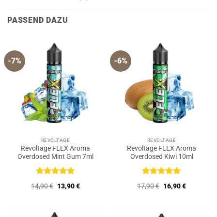
PASSEND DAZU
-7%
-6%
REVOLTAGE
REVOLTAGE
Revoltage FLEX Aroma
Revoltage FLEX Aroma
Overdosed Mint Gum 7ml
Overdosed Kiwi 10ml
Bewertet
Bewertet
Ursprünglicher
Aktueller
Ursprünglicher
Aktueller
14,90
€
13,90
€
17,90
€
16,90
€
mit
5
von
mit
5
von
Preis
Preis
Preis
Preis
5
5
war:
ist:
war:
ist:
14,90 €
13,90 €.
17,90 €
16,90 €.