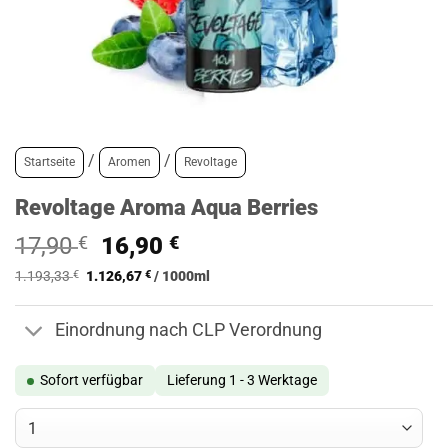
/
/
Startseite
Aromen
Revoltage
Revoltage Aroma Aqua Berries
Ursprünglicher
Aktueller
17,90
€
16,90
€
Preis
Preis
1.193,33
€
1.126,67
€
/
1000
ml
war:
ist:
17,90 €
16,90 €.
Einordnung nach CLP Verordnung
Sofort verfügbar
Lieferung 1 - 3 Werktage
Revoltage Aroma Aqua Berries Menge