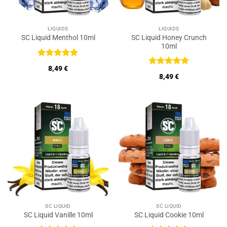
LIQUIDS
LIQUIDS
SC Liquid Honey Crunch
SC Liquid Menthol 10ml
10ml
Bewertet
8,49
€
mit
5
von
Bewertet
8,49
€
5
mit
5
von
5
SC LIQUID
SC LIQUID
SC Liquid Vanille 10ml
SC Liquid Cookie 10ml