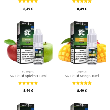
Bewertet
Bewertet
8,49
€
8,49
€
mit
5
von
mit
5
von
5
5
SC LIQUID
LIQUIDS
SC Liquid Apfelmix 10ml
SC Liquid Mango 10ml
Bewertet
Bewertet
8,49
€
8,49
€
mit
5
von
mit
5
von
5
5