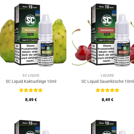
SC LIQUID
LIQUIDS
SC Liquid Kaktusfeige 10ml
SC Liquid Sauerkirsche 10ml
Bewertet
Bewertet
8,49
€
8,49
€
mit
5
von
mit
5
von
5
5