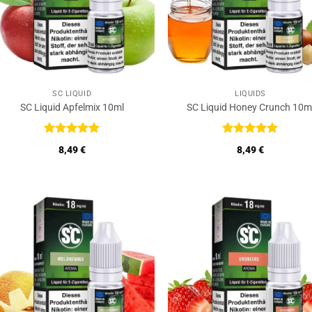
SC LIQUID
LIQUIDS
SC Liquid Apfelmix 10ml
SC Liquid Honey Crunch 10m
Bewertet
Bewertet
8,49
€
8,49
€
mit
5
von
mit
5
von
5
5