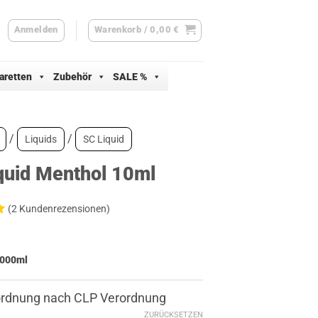
Anmelden
Warenkorb /
0,00
€
aretten
Zubehör
SALE %
/
/
Liquids
SC Liquid
quid Menthol 10ml
(
2
Kundenrezensionen)
d
000
ml
ertungen
ordnung nach CLP Verordnung
ZURÜCKSETZEN