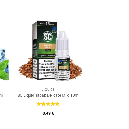
LIQUIDS
ml
SC Liquid Tabak Delicate Mild 10ml
Bewertet
8,49
€
mit
5
von
5