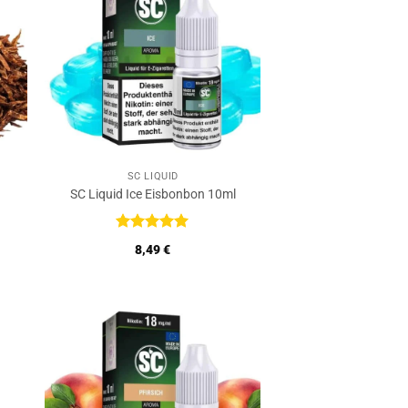
SC LIQUID
SC Liquid Ice Eisbonbon 10ml
Bewertet
8,49
€
mit
5
von
5