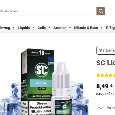
Einweg
Liquids
Coils
Aromen
Nikotin & Base
E-Zig
Startseite
SC Li
Bewertet
2
8,49
€
mit
5
von
5, basieren
auf
849,00
€
/
1
Kundenbew
Ein