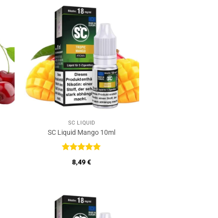
SC LIQUID
SC Liquid Mango 10ml
Bewertet
8,49
€
mit
5
von
5