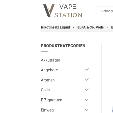
Zum
Inhalt
Suchen
nach:
springen
Nikotinsalz Liquid
ELFA & Co. Pods
PRODUKTKATEGORIEN
Akkuträger
Angebote
Aromen
Coils
E-Zigaretten
Einweg