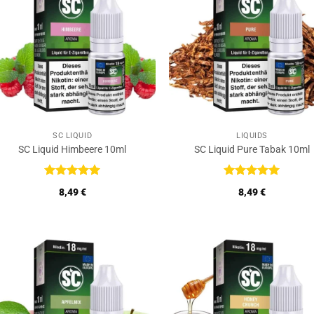
SC LIQUID
LIQUIDS
SC Liquid Himbeere 10ml
SC Liquid Pure Tabak 10ml
Bewertet
Bewertet
8,49
€
8,49
€
mit
5
von
mit
5
von
5
5