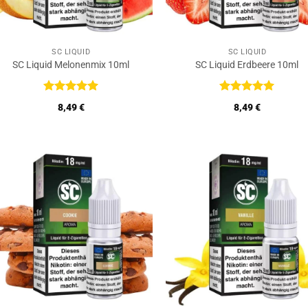
SC LIQUID
SC LIQUID
SC Liquid Melonenmix 10ml
SC Liquid Erdbeere 10ml
Bewertet
Bewertet
8,49
€
8,49
€
mit
5
von
mit
5
von
5
5