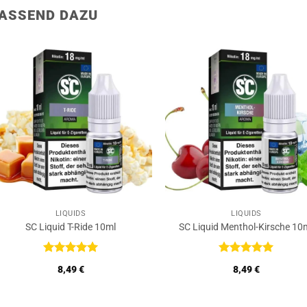
ASSEND DAZU
LIQUIDS
LIQUIDS
SC Liquid T-Ride 10ml
SC Liquid Menthol-Kirsche 10
Bewertet
Bewertet
8,49
€
8,49
€
mit
5
von
mit
5
von
5
5