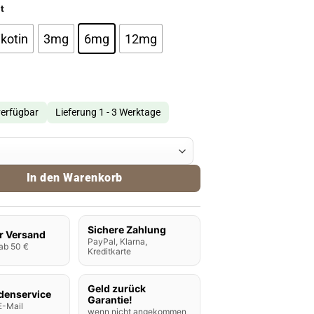
t
kotin
3mg
6mg
12mg
verfügbar
Lieferung 1 - 3 Werktage
Menthol 10ml Menge
In den Warenkorb
Sichere Zahlung
r Versand
PayPal, Klarna,
ab 50 €
Kreditkarte
Geld zurück
denservice
Garantie!
E-Mail
wenn nicht angekommen