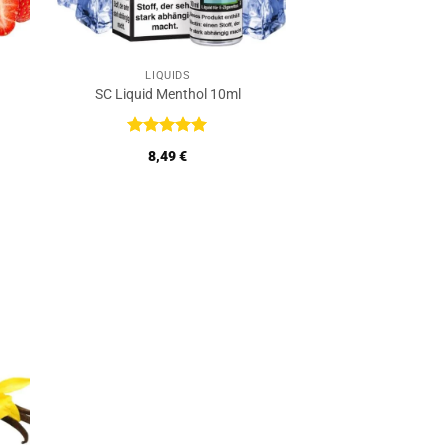
LIQUIDS
SC Liquid Menthol 10ml
Bewertet
8,49
€
mit
5
von
5