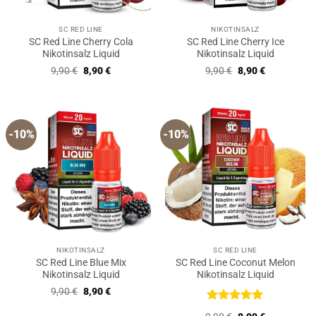
SC RED LINE
NIKOTINSALZ
SC Red Line Cherry Cola
SC Red Line Cherry Ice
Nikotinsalz Liquid
Nikotinsalz Liquid
Ursprünglicher
Aktueller
Ursprünglicher
Aktueller
9,90
€
8,90
€
9,90
€
8,90
€
Preis
Preis
Preis
Preis
war:
ist:
war:
ist:
9,90 €
8,90 €.
9,90 €
8,90 €.
-10%
-10%
NIKOTINSALZ
SC RED LINE
SC Red Line Blue Mix
SC Red Line Coconut Melon
Nikotinsalz Liquid
Nikotinsalz Liquid
Ursprünglicher
Aktueller
9,90
€
8,90
€
Preis
Preis
war:
ist:
Bewertet