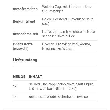
Weicher Zug, kein Kratzen – ideal
Dampfverhalten
für Umsteiger
Polen (Hersteller: Flavourtec Sp. z
Herkunftsland
o.o.)
Kaffeearoma mit Milchcreme-Note,
Besonderheiten
schneller Nikotin-Kick
Inhaltsstoffe
Glycerin, Propylenglycol, Aroma,
(Auswahl)
Nikotinsalze, Wasser
Lieferumfang
MENGE
INHALT
SC Red Line Cappuccino Nikotinsalz Liquid
1x
(10 ml, wählbare Nikotinstärke)
1x
Beipackzettel oder Sicherheitshinweise