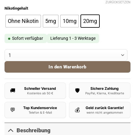
ZURÜCKSETZEN
Nikotingehalt
Ohne Nikotin
5mg
10mg
20mg
Sofort verfügbar
Lieferung 1 - 3 Werktage
SC Red Line Cappuccino Nikotinsalz Liquid Menge
In den Warenkorb
Schneller Versand
Sichere Zahlung
🚚
🛡️
Kostenlos ab 50 €
PayPal, Klarna, Kreditkarte
Top Kundenservice
Geld zurück Garantie!
💬
💰
Telefon & E-Mail
wenn nicht angekommen
Beschreibung