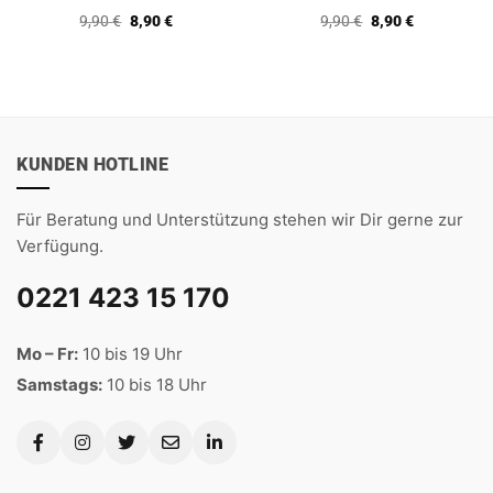
Bewertet
Bewertet
Ursprünglicher
Aktueller
Ursprünglicher
Aktueller
9,90
€
8,90
€
9,90
€
8,90
€
mit
5
von
mit
5
von
Preis
Preis
Preis
Preis
5
5
war:
ist:
war:
ist:
9,90 €
8,90 €.
9,90 €
8,90 €.
KUNDEN HOTLINE
Für Beratung und Unterstützung stehen wir Dir gerne zur
Verfügung.
0221 423 15 170
Mo – Fr:
10 bis 19 Uhr
Samstags:
10 bis 18 Uhr