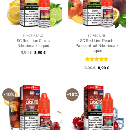
NIKOTINSALZ
SC RED LINE
SC Red Line Citrus
SC Red Line Peach
Nikotinsalz Liquid
Passionfruit Nikotinsalz
Liquid
Ursprünglicher
Aktueller
9,90
€
8,90
€
Preis
Preis
war:
ist:
9,90 €
8,90 €.
Bewertet
Ursprünglicher
Aktueller
9,90
€
8,90
€
mit
5
von
Preis
Preis
5
war:
ist:
9,90 €
8,90 €.
-10%
-10%