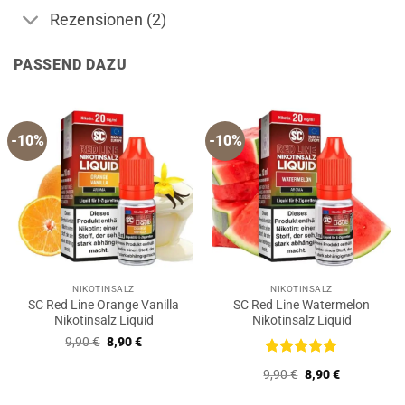
Rezensionen (2)
PASSEND DAZU
-10%
-10%
NIKOTINSALZ
NIKOTINSALZ
SC Red Line Orange Vanilla
SC Red Line Watermelon
Nikotinsalz Liquid
Nikotinsalz Liquid
Ursprünglicher
Aktueller
9,90
€
8,90
€
Preis
Preis
war:
ist:
Bewertet
Ursprünglicher
Aktueller
9,90
€
8,90
€
9,90 €
8,90 €.
mit
5
von
Preis
Preis
5
war:
ist: