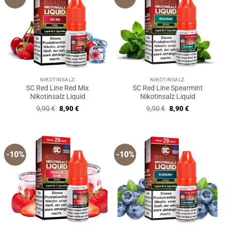
NIKOTINSALZ
NIKOTINSALZ
SC Red Line Red Mix
SC Red Line Spearmint
Nikotinsalz Liquid
Nikotinsalz Liquid
Ursprünglicher
Aktueller
Ursprünglicher
Aktueller
9,90
€
8,90
€
9,90
€
8,90
€
Preis
Preis
Preis
Preis
war:
ist:
war:
ist:
9,90 €
8,90 €.
9,90 €
8,90 €.
-10%
-10%