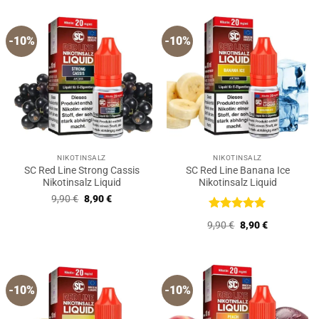
9,90 €
8,90 €.
-10%
-10%
NIKOTINSALZ
NIKOTINSALZ
SC Red Line Strong Cassis
SC Red Line Banana Ice
Nikotinsalz Liquid
Nikotinsalz Liquid
Ursprünglicher
Aktueller
9,90
€
8,90
€
Preis
Preis
war:
ist:
Bewertet
Ursprünglicher
Aktueller
9,90
€
8,90
€
9,90 €
8,90 €.
mit
5
von
Preis
Preis
5
war:
ist:
9,90 €
8,90 €.
-10%
-10%