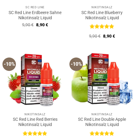
SC RED LINE
NIKOTINSALZ
SC Red Line Erdbeere Sahne
SC Red Line Blueberry
Nikotinsalz Liquid
Nikotinsalz Liquid
Ursprünglicher
Aktueller
9,90
€
8,90
€
Preis
Preis
war:
ist:
Bewertet
Ursprünglicher
Aktueller
9,90
€
8,90
€
9,90 €
8,90 €.
mit
5
von
Preis
Preis
5
war:
ist:
9,90 €
8,90 €.
-10%
-10%
NIKOTINSALZ
NIKOTINSALZ
SC Red Line Red Berries
SC Red Line Double Apple
Nikotinsalz Liquid
Nikotinsalz Liquid