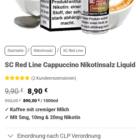
/
/
Startseite
Nikotinsalz
SC Red Line
SC Red Line Cappuccino Nikotinsalz Liquid
(
2
Kundenrezensionen)
Bewertet
2
Ursprünglicher
Aktueller
9,90
€
8,90
€
mit
5
von
5, basierend
Preis
Preis
auf
990,00
€
890,00
€
/
1000
ml
war:
ist:
Kundenbewertungen
✓ Kaffee mit cremiger Milch
9,90 €
8,90 €.
✓
Mit 5mg, 10mg & 20mg Nikotin
Einordnung nach CLP Verordnung