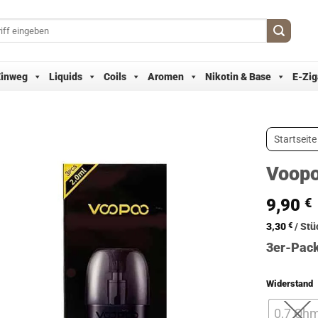
Einweg
Liquids
Coils
Aromen
Nikotin & Base
E-Zig
Startseite
Voopo
9,90
€
3,30
€
/
Stü
3er-Pack
Widerstand
0,7 Oh