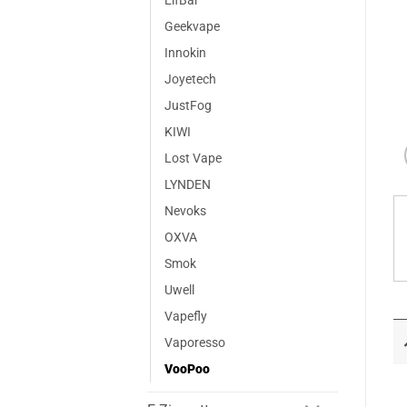
ElfBar
Geekvape
Innokin
Joyetech
JustFog
KIWI
Lost Vape
LYNDEN
Nevoks
OXVA
Smok
Uwell
Vapefly
Vaporesso
VooPoo