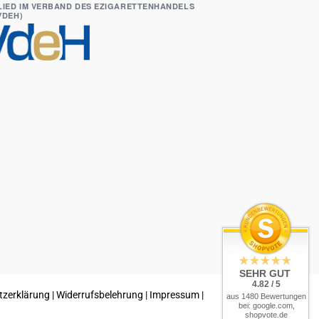
LIED IM VERBAND DES EZIGARETTENHANDELS
(VDEH)
SEHR GUT
4.82 / 5
tzerklärung
|
Widerrufsbelehrung
|
Impressum
|
aus 1480 Bewertungen
bei: google.com,
shopvote.de