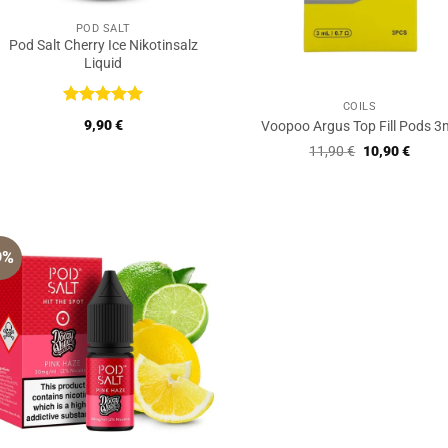
POD SALT
Pod Salt Cherry Ice Nikotinsalz
Liquid
COILS
Bewertet
9,90
€
Voopoo Argus Top Fill Pods 3
mit
5
von
5
Ursprüngliche
Aktuel
11,90
€
10,90
€
Preis
Preis
war:
ist:
11,90 €
10,90 
9%