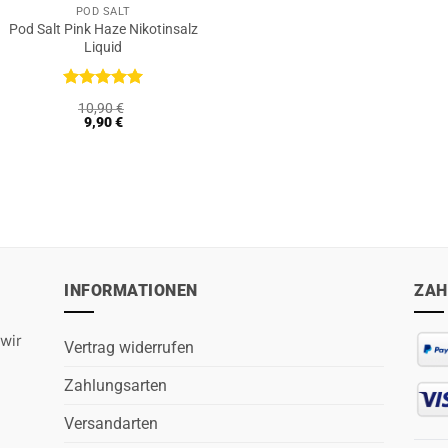
POD SALT
Pod Salt Pink Haze Nikotinsalz
Liquid
Bewertet
10,90
€
mit
5
von
9,90
€
5
INFORMATIONEN
ZAH
wir
Vertrag widerrufen
Zahlungsarten
Versandarten