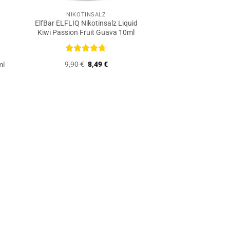
NIKOTINSALZ
ElfBar ELFLIQ Nikotinsalz Liquid
Kiwi Passion Fruit Guava 10ml
Bewertet
Ursprünglicher
Aktueller
9,90
€
8,49
€
ml
mit
4.67
Preis
Preis
von 5
r
ler
war:
ist:
9,90 €
8,49 €.
€.