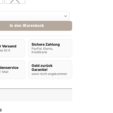
us Pods 2ml Menge
In den Warenkorb
Sichere Zahlung
r Versand
PayPal, Klarna,
ab 50 €
Kreditkarte
Geld zurück
denservice
Garantie!
E-Mail
wenn nicht angekommen
s