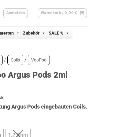
Anmelden
Warenkorb /
0,00
€
aretten
Zubehör
SALE %
/
/
Coils
VooPoo
o Argus Pods 2ml
ck
ung Argus Pods eingebauten Coils.
m
1,2 Ohm