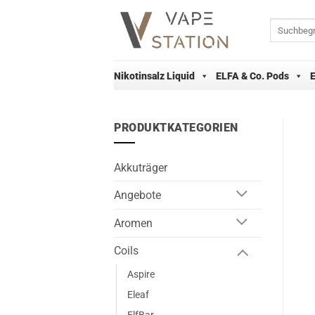
Zum
Inhalt
Suchen
nach:
springen
Nikotinsalz Liquid
ELFA & Co. Pods
PRODUKTKATEGORIEN
Akkuträger
Angebote
Aromen
Coils
Aspire
Eleaf