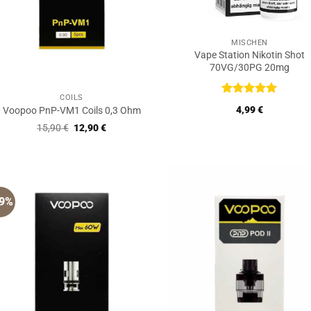
MISCHEN
Vape Station Nikotin Shot
70VG/30PG 20mg
COILS
Bewertet
4,99
€
Voopoo PnP-VM1 Coils 0,3 Ohm
mit
5
von
5
Ursprünglicher
Aktueller
15,90
€
12,90
€
Preis
Preis
war:
ist:
15,90 €
12,90 €.
19%