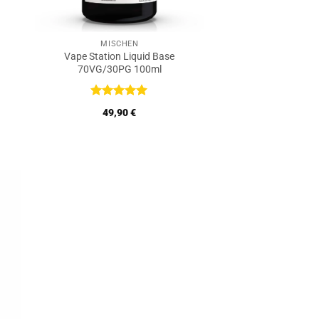
MISCHEN
Vape Station Liquid Base
70VG/30PG 100ml
Bewertet
49,90
€
mit
5
von
5