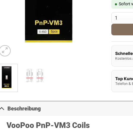
Sofort 
Voopoo PnP
Schnelle
Kostenlos 
Top Kun
Telefon & 
Beschreibung
VooPoo PnP-VM3 Coils