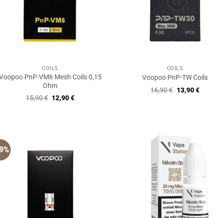
COILS
COILS
Voopoo PnP-VM6 Mesh Coils 0,15
Voopoo PnP-TW Coils
Ohm
Ursprüngliche
Aktuel
16,90
€
13,90
€
Preis
Preis
Ursprünglicher
Aktueller
15,90
€
12,90
€
war:
ist:
Preis
Preis
16,90 €
13,90 
war:
ist:
15,90 €
12,90 €.
19%