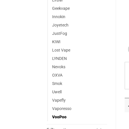
ElfBar
Geekvape
Innokin
Joyetech
JustFog
KIWI
Lost Vape
LYNDEN
Nevoks
OXVA
Smok
Uwell
Vapefly
Vaporesso
VooPoo