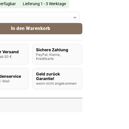
verfügbar
Lieferung 1 - 3 Werktage
-VM3 Coils 0,45 Ohm Menge
In den Warenkorb
Sichere Zahlung
r Versand
PayPal, Klarna,
ab 50 €
Kreditkarte
Geld zurück
denservice
Garantie!
E-Mail
wenn nicht angekommen