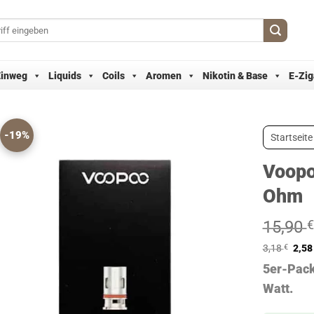
Einweg
Liquids
Coils
Aromen
Nikotin & Base
E-Zig
-19%
Startseite
Voopo
Ohm
15,90
€
3,18
€
2,5
5er-Pack
Watt.