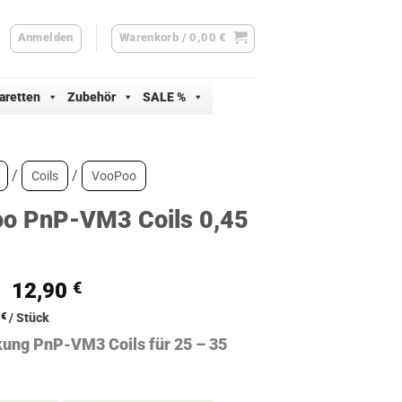
Anmelden
Warenkorb /
0,00
€
aretten
Zubehör
SALE %
/
/
Coils
VooPoo
o PnP-VM3 Coils 0,45
Ursprünglicher
Aktueller
12,90
€
Preis
Preis
8
€
/
Stück
war:
ist:
ung PnP-VM3 Coils für 25 – 35
15,90 €
12,90 €.