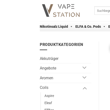
Zum
Inhalt
Suchen
nach:
springen
Nikotinsalz Liquid
ELFA & Co. Pods
PRODUKTKATEGORIEN
Akkuträger
Angebote
Aromen
Coils
Aspire
Eleaf