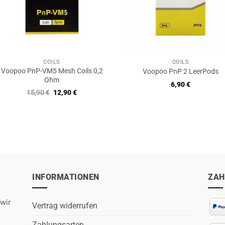
COILS
COILS
Voopoo PnP-VM5 Mesh Coils 0,2
Voopoo PnP 2 LeerPods
Ohm
6,90
€
Ursprünglicher
Aktueller
15,90
€
12,90
€
Preis
Preis
war:
ist:
15,90 €
12,90 €.
INFORMATIONEN
ZAH
wir
Vertrag widerrufen
Zahlungsarten