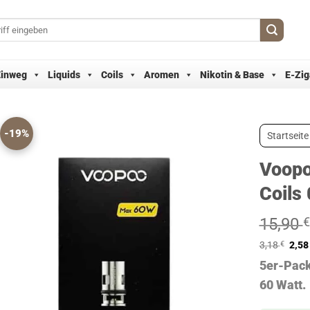
Einweg
Liquids
Coils
Aromen
Nikotin & Base
E-Zig
-19%
Startseite
Voop
Coils
15,90
€
3,18
€
2,5
5er-Pack
60 Watt.