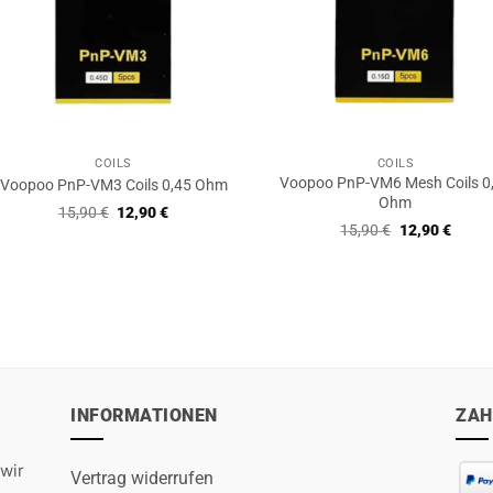
COILS
COILS
Voopoo PnP-VM6 Mesh Coils 0
Voopoo PnP-VM3 Coils 0,45 Ohm
Ohm
Ursprünglicher
Aktueller
15,90
€
12,90
€
Preis
Preis
Ursprüngliche
Aktuel
15,90
€
12,90
€
war:
ist:
Preis
Preis
15,90 €
12,90 €.
war:
ist:
15,90 €
12,90 
INFORMATIONEN
ZAH
wir
Vertrag widerrufen