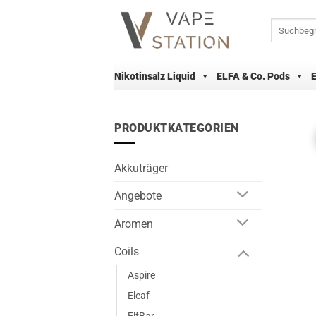
Zum
Inhalt
Suchen
nach:
springen
Nikotinsalz Liquid
ELFA & Co. Pods
PRODUKTKATEGORIEN
Akkuträger
Angebote
Aromen
Coils
Aspire
Eleaf