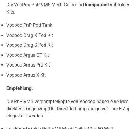
Die VooPoo PnP-VM5 Mesh
Coils
sind
kompatibel
mit folg
Kits.
Voopoo PnP Pod Tank
Voopoo Drag
X Pod Kit
Voopoo Drag S Pod Kit
Voopoo Argus GT Kit
Voopoo Argus Pro Kit
Voopoo Argus X Kit
Empfehlung:
Die PnP-VM5 Verdampferköpfe von Voopoo haben eine Mesh
direkten Lungenzug (DL, Direct to Lung) ausgelegt. Ihre E-Zig
eingestellt werden.
Leistungsbereich PnP-VM5 Mesh Coils: 40 – 60 Watt