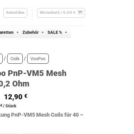
Anmelden
Warenkorb /
0,00
€
aretten
Zubehör
SALE %
/
/
Coils
VooPoo
oo PnP-VM5 Mesh
 0,2 Ohm
Ursprünglicher
Aktueller
12,90
€
Preis
Preis
8
€
/
Stück
war:
ist:
ung PnP-VM5 Mesh Coils für 40 –
15,90 €
12,90 €.