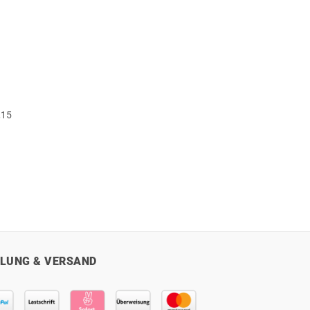
,15
r
ler
€.
LUNG & VERSAND