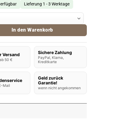
verfügbar
Lieferung 1 - 3 Werktage
-VM5 Mesh Coils 0,2 Ohm Menge
In den Warenkorb
Sichere Zahlung
r Versand
PayPal, Klarna,
ab 50 €
Kreditkarte
Geld zurück
denservice
Garantie!
E-Mail
wenn nicht angekommen