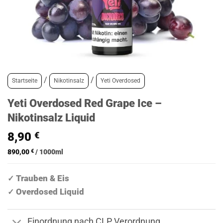
/
/
Startseite
Nikotinsalz
Yeti Overdosed
Yeti Overdosed Red Grape Ice –
Nikotinsalz Liquid
8,90
€
890,00
€
/
1000
ml
Trauben & Eis
✓
Overdosed Liquid
✓
Einordnung nach CLP Verordnung