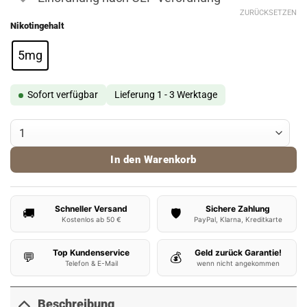
ZURÜCKSETZEN
Nikotingehalt
5mg
Sofort verfügbar
Lieferung 1 - 3 Werktage
Yeti Overdosed Red Grape Ice - Nikotinsalz Liquid Menge
In den Warenkorb
Schneller Versand
Sichere Zahlung
🚚
🛡️
Kostenlos ab 50 €
PayPal, Klarna, Kreditkarte
Top Kundenservice
Geld zurück Garantie!
💬
💰
Telefon & E-Mail
wenn nicht angekommen
Beschreibung