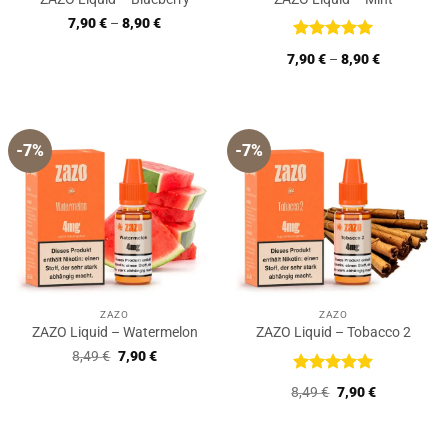
7,90
€
–
8,90
€
Bewertet
7,90
€
–
8,90
€
mit
5
von
5
-7%
-7%
ZAZO
ZAZO
ZAZO Liquid – Watermelon
ZAZO Liquid – Tobacco 2
Ursprünglicher
Aktueller
8,49
€
7,90
€
Preis
Preis
war:
ist:
Bewertet
Ursprünglicher
Aktueller
8,49
€
7,90
€
8,49 €
7,90 €.
mit
5
von
Preis
Preis
5
war:
ist:
8,49 €
7,90 €.