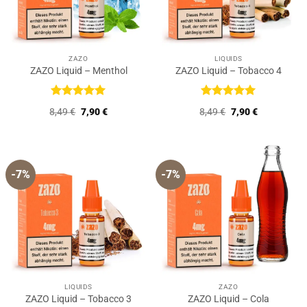
ZAZO
LIQUIDS
ZAZO Liquid – Menthol
ZAZO Liquid – Tobacco 4
Bewertet
Bewertet
Ursprünglicher
Aktueller
Ursprünglicher
Aktueller
8,49
€
7,90
€
8,49
€
7,90
€
mit
5
von
mit
5
von
Preis
Preis
Preis
Preis
5
5
war:
ist:
war:
ist:
8,49 €
7,90 €.
8,49 €
7,90 €.
-7%
-7%
LIQUIDS
ZAZO
ZAZO Liquid – Tobacco 3
ZAZO Liquid – Cola