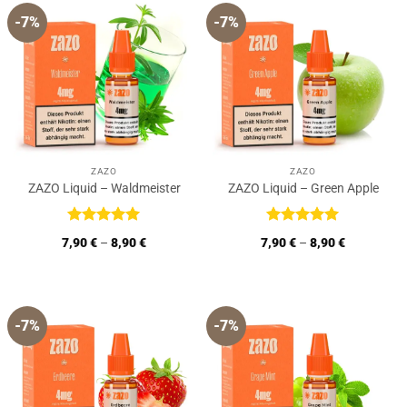
-7%
-7%
ZAZO
ZAZO
ZAZO Liquid – Waldmeister
ZAZO Liquid – Green Apple
Bewertet
Bewertet
7,90
€
–
8,90
€
7,90
€
–
8,90
€
mit
5
von
mit
5
von
5
5
-7%
-7%