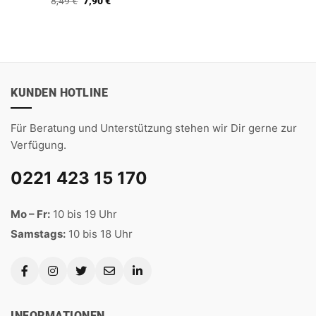
Ursprünglicher
Aktueller
8,49
€
7,90
€
Preis
Preis
war:
ist:
8,49 €
7,90 €.
KUNDEN HOTLINE
Für Beratung und Unterstützung stehen wir Dir gerne zur
Verfügung.
0221 423 15 170
Mo – Fr:
10 bis 19 Uhr
Samstags:
10 bis 18 Uhr
INFORMATIONEN