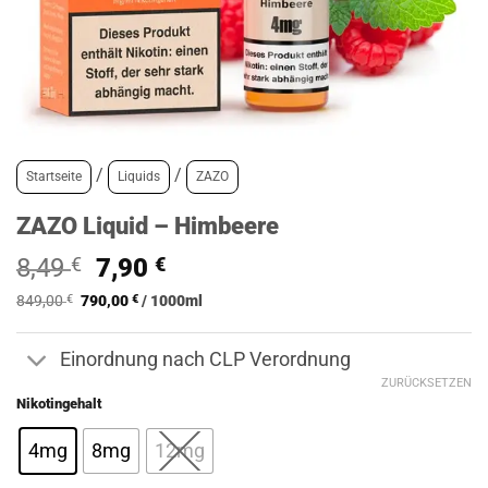
/
/
Startseite
Liquids
ZAZO
ZAZO Liquid – Himbeere
Ursprünglicher
Aktueller
8,49
€
7,90
€
Preis
Preis
849,00
€
790,00
€
/
1000
ml
war:
ist:
8,49 €
7,90 €.
Einordnung nach CLP Verordnung
ZURÜCKSETZEN
Nikotingehalt
4mg
8mg
12mg