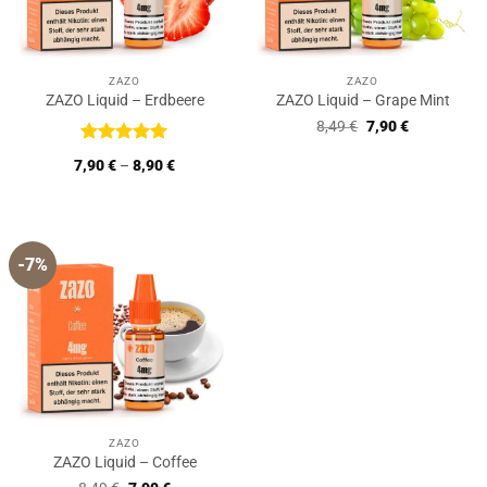
ZAZO
ZAZO
ZAZO Liquid – Erdbeere
ZAZO Liquid – Grape Mint
Ursprünglicher
Aktueller
8,49
€
7,90
€
Preis
Preis
war:
ist:
Bewertet
7,90
€
–
8,90
€
8,49 €
7,90 €.
mit
5
von
5
-7%
ZAZO
ZAZO Liquid – Coffee