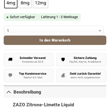
4mg
8mg
12mg
Sofort verfügbar
Lieferung 1 - 3 Werktage
ZAZO Liquid - Zitrone-Limette Menge
In den Warenkorb
Schneller Versand
Sichere Zahlung
🚚
🛡️
Kostenlos ab 50 €
PayPal, Klarna, Kreditkarte
Top Kundenservice
Geld zurück Garantie!
💬
💰
Telefon & E-Mail
wenn nicht angekommen
Beschreibung
ZAZO Zitrone-Limette Liquid