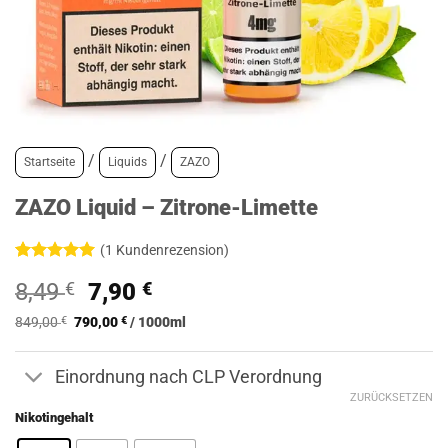
/
/
Startseite
Liquids
ZAZO
ZAZO Liquid – Zitrone-Limette
(
1
Kundenrezension)
Bewertet
1
Ursprünglicher
Aktueller
8,49
€
7,90
€
mit
5
von
5, basierend
Preis
Preis
auf
849,00
€
790,00
€
/
1000
ml
war:
ist:
Kundenbewertung
8,49 €
7,90 €.
Einordnung nach CLP Verordnung
ZURÜCKSETZEN
Nikotingehalt