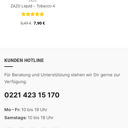
ZAZO
ZAZO Liquid – Tobacco 4
Bewertet
Ursprünglicher
Aktueller
8,49
€
7,90
€
mit
5
von
Preis
Preis
5
war:
ist:
8,49 €
7,90 €.
KUNDEN HOTLINE
Für Beratung und Unterstützung stehen wir Dir gerne zur
Verfügung.
0221 423 15 170
Mo – Fr:
10 bis 19 Uhr
Samstags:
10 bis 18 Uhr