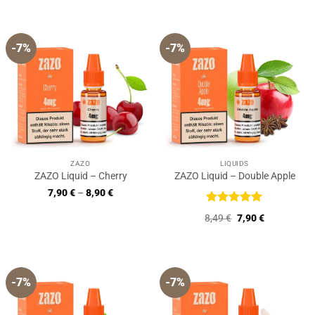
5
-7%
-7%
ZAZO
LIQUIDS
ZAZO Liquid – Cherry
ZAZO Liquid – Double Apple
7,90
€
–
8,90
€
Bewertet
Ursprünglicher
Aktueller
8,49
€
7,90
€
mit
5
von
Preis
Preis
5
war:
ist:
8,49 €
7,90 €.
-7%
-7%