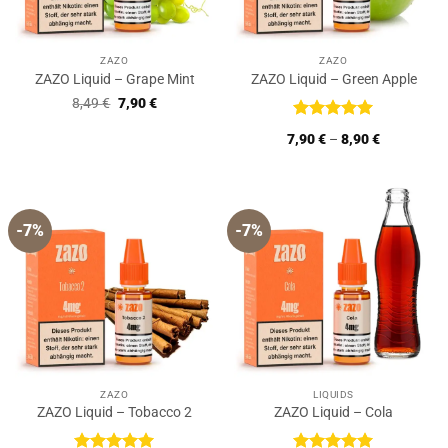
ZAZO
ZAZO
ZAZO Liquid – Grape Mint
ZAZO Liquid – Green Apple
Ursprünglicher
Aktueller
8,49
€
7,90
€
Preis
Preis
war:
ist:
Bewertet
7,90
€
–
8,90
€
8,49 €
7,90 €.
mit
5
von
5
-7%
-7%
ZAZO
LIQUIDS
ZAZO Liquid – Tobacco 2
ZAZO Liquid – Cola