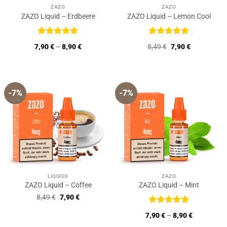
ZAZO
ZAZO
ZAZO Liquid – Erdbeere
ZAZO Liquid – Lemon Cool
Bewertet
Bewertet
Ursprünglicher
Aktueller
7,90
€
–
8,90
€
8,49
€
7,90
€
mit
5
von
mit
5
von
Preis
Preis
5
5
war:
ist:
8,49 €
7,90 €.
-7%
-7%
LIQUIDS
ZAZO
ZAZO Liquid – Coffee
ZAZO Liquid – Mint
Ursprünglicher
Aktueller
8,49
€
7,90
€
Preis
Preis
war:
ist:
Bewertet
7,90
€
–
8,90
€
8,49 €
7,90 €.
mit
5
von