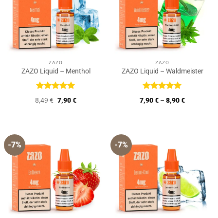
ZAZO
ZAZO
ZAZO Liquid – Menthol
ZAZO Liquid – Waldmeister
Bewertet
Bewertet
Ursprünglicher
Aktueller
8,49
€
7,90
€
7,90
€
–
8,90
€
mit
5
von
mit
5
von
Preis
Preis
5
5
war:
ist:
8,49 €
7,90 €.
-7%
-7%