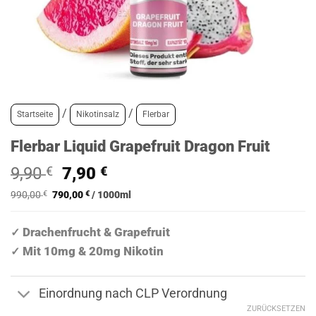
/
/
Startseite
Nikotinsalz
Flerbar
Flerbar Liquid Grapefruit Dragon Fruit
Ursprünglicher
Aktueller
9,90
€
7,90
€
Preis
Preis
990,00
€
790,00
€
/
1000
ml
war:
ist:
9,90 €
7,90 €.
Drachenfrucht & Grapefruit
✓
Mit 10mg & 20mg Nikotin
✓
Einordnung nach CLP Verordnung
ZURÜCKSETZEN