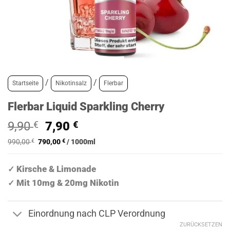
/
/
Startseite
Nikotinsalz
Flerbar
Flerbar Liquid Sparkling Cherry
Ursprünglicher
Aktueller
9,90
€
7,90
€
Preis
Preis
990,00
€
790,00
€
/
1000
ml
war:
ist:
9,90 €
7,90 €.
Kirsche & Limonade
✓
Mit 10mg & 20mg Nikotin
✓
Einordnung nach CLP Verordnung
ZURÜCKSETZEN