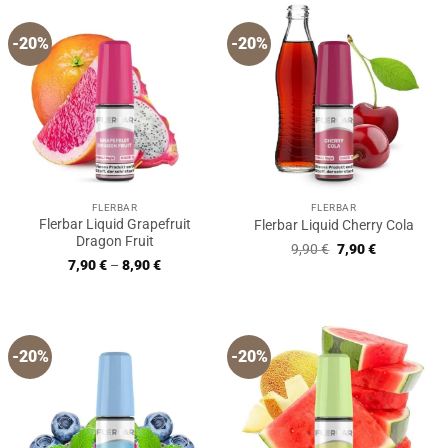
-20%
-20%
FLERBAR
FLERBAR
Flerbar Liquid Grapefruit
Flerbar Liquid Cherry Cola
Dragon Fruit
Ursprünglicher
Aktueller
9,90
€
7,90
€
Preis
Preis
7,90
€
–
8,90
€
war:
ist:
9,90 €
7,90 €.
-20%
-20%