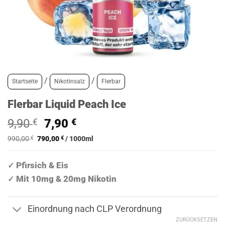
/
/
Startseite
Nikotinsalz
Flerbar
Flerbar Liquid Peach Ice
Ursprünglicher
Aktueller
9,90
€
7,90
€
Preis
Preis
990,00
€
790,00
€
/
1000
ml
war:
ist:
9,90 €
7,90 €.
Pfirsich & Eis
✓
Mit 10mg & 20mg Nikotin
✓
Einordnung nach CLP Verordnung
ZURÜCKSETZEN