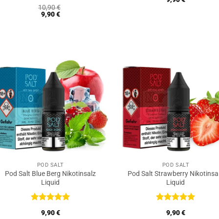
mit
5
von
Bewertet
10,90
€
5
mit
5
von
9,90
€
5
POD SALT
POD SALT
Pod Salt Blue Berg Nikotinsalz
Pod Salt Strawberry Nikotinsa
Liquid
Liquid
Bewertet
Bewertet
9,90
€
9,90
€
mit
5
von
mit
5
von