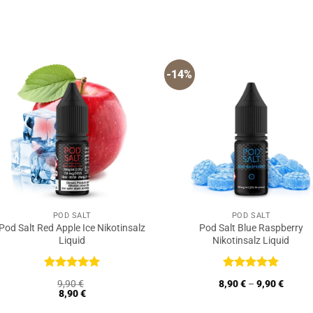
5
5
-14%
POD SALT
POD SALT
Pod Salt Red Apple Ice Nikotinsalz
Pod Salt Blue Raspberry
Liquid
Nikotinsalz Liquid
Bewertet
Bewertet
9,90
€
8,90
€
–
9,90
€
mit
5
von
mit
5
von
8,90
€
5
5