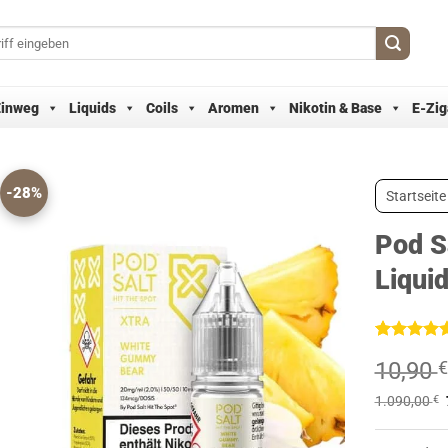
Einweg
Liquids
Coils
Aromen
Nikotin & Base
E-Zig
-28%
Startseite
Pod Sa
Liqui
Bewertet
3
10,90
€
mit
5
von
5, basieren
auf
1.090,00
€
Kundenbew