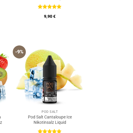
Bewertet
9,90
€
mit
5
von
5
-9%
POD SALT
a
Pod Salt Cantaloupe Ice
lz
Nikotinsalz Liquid