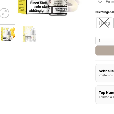
Ein
Nikotingehal
10mg
Pod Salt Xt
Schnelle
Kostenlos 
Top Kun
Telefon & 