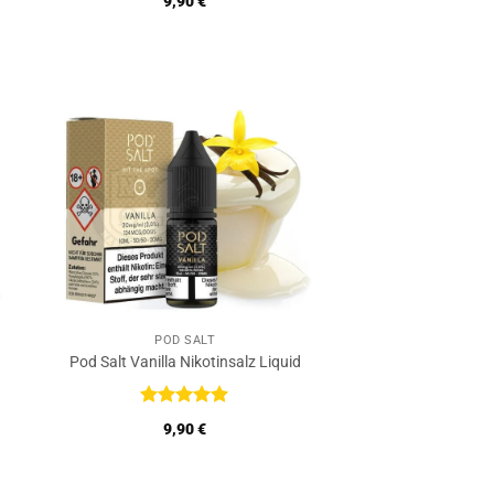
9,90
€
5
POD SALT
Pod Salt Vanilla Nikotinsalz Liquid
Bewertet
9,90
€
mit
5
von
5