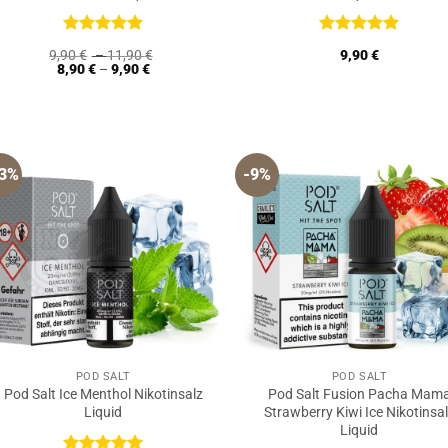
Bewertet
Bewertet
9,90
€
–
11,90
€
9,90
€
mit
5
von
mit
5
von
8,90
€
–
9,90
€
5
5
23%
-9%
POD SALT
POD SALT
Pod Salt Ice Menthol Nikotinsalz
Pod Salt Fusion Pacha Mam
Liquid
Strawberry Kiwi Ice Nikotinsa
Liquid