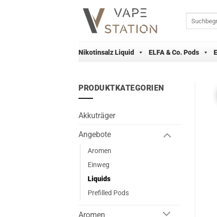
Zum
Inhalt
Suchen
nach:
springen
Nikotinsalz Liquid
ELFA & Co. Pods
PRODUKTKATEGORIEN
Akkuträger
Angebote
Aromen
Einweg
Liquids
Prefilled Pods
Aromen