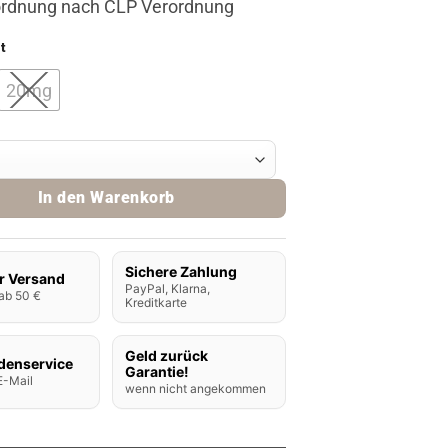
ordnung nach CLP Verordnung
t
20mg
ra Nikotinsalz Liquid - White Gummy Bear Menge
In den Warenkorb
Sichere Zahlung
r Versand
PayPal, Klarna,
ab 50 €
Kreditkarte
Geld zurück
denservice
Garantie!
E-Mail
wenn nicht angekommen