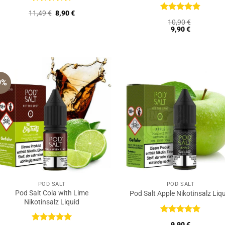
Bewertet
Ursprünglicher
Aktueller
11,49
€
8,90
€
mit
5
von
Bewertet
Preis
Preis
10,90
€
5
mit
5
von
war:
ist:
9,90
€
11,49 €
8,90 €.
5
9%
POD SALT
POD SALT
Pod Salt Cola with Lime
Pod Salt Apple Nikotinsalz Liq
Nikotinsalz Liquid
Bewertet
9,90
€