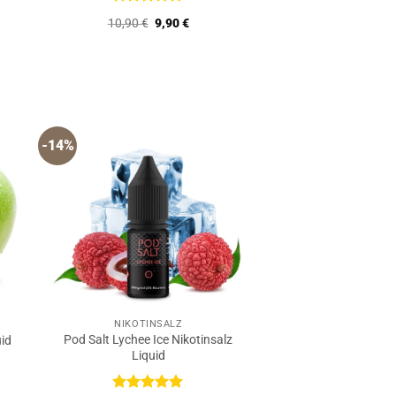
Bewertet
Ursprünglicher
Aktueller
10,90
€
9,90
€
mit
5
von
Preis
Preis
5
war:
ist:
10,90 €
9,90 €.
-14%
NIKOTINSALZ
Pod Salt Lychee Ice Nikotinsalz
uid
Liquid