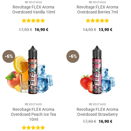
REVOLTAGE
REVOLTAGE
Revoltage FLEX Aroma
Revoltage FLEX Aroma
Overdosed Vanilla 10ml
Overdosed Berries 7ml
Bewertet
Bewertet
Ursprünglicher
Aktueller
Ursprünglicher
Aktueller
17,90
€
16,90
€
14,90
€
13,90
€
mit
5
von
mit
5
von
Preis
Preis
Preis
Preis
5
5
war:
ist:
war:
ist:
17,90 €
16,90 €.
14,90 €
13,90 €.
-6%
-6%
REVOLTAGE
REVOLTAGE
Revoltage FLEX Aroma
Revoltage FLEX Aroma
Overdosed Peach Ice Tea
Overdosed Strawberry
10ml
Ursprünglicher
Aktueller
17,90
€
16,90
€
Preis
Preis
war:
ist: