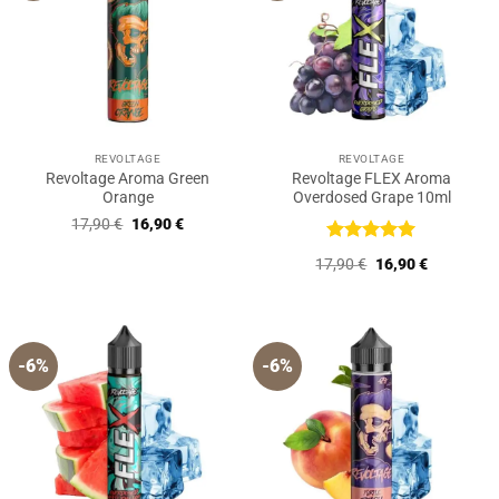
REVOLTAGE
REVOLTAGE
Revoltage Aroma Green
Revoltage FLEX Aroma
Orange
Overdosed Grape 10ml
Ursprünglicher
Aktueller
17,90
€
16,90
€
Preis
Preis
war:
ist:
Bewertet
Ursprünglicher
Aktueller
17,90
€
16,90
€
17,90 €
16,90 €.
mit
5
von
Preis
Preis
5
war:
ist:
17,90 €
16,90 €.
-6%
-6%