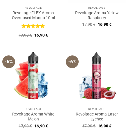
REVOLTAGE
REVOLTAGE
Revoltage FLEX Aroma
Revoltage Aroma Yellow
Overdosed Mango 10ml
Raspberry
Ursprünglicher
Aktueller
17,90
€
16,90
€
Preis
Preis
war:
ist:
Bewertet
Ursprünglicher
Aktueller
17,90
€
16,90
€
17,90 €
16,90 €.
mit
5
von
Preis
Preis
5
war:
ist:
17,90 €
16,90 €.
-6%
-6%
REVOLTAGE
REVOLTAGE
Revoltage Aroma White
Revoltage Aroma Laser
Melon
Lychee
Ursprünglicher
Aktueller
Ursprünglicher
Aktueller
17,90
€
16,90
€
17,90
€
16,90
€
Preis
Preis
Preis
Preis