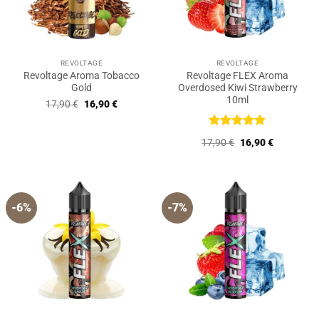
REVOLTAGE
REVOLTAGE
Revoltage Aroma Tobacco
Revoltage FLEX Aroma
Gold
Overdosed Kiwi Strawberry
10ml
Ursprünglicher
Aktueller
17,90
€
16,90
€
Preis
Preis
war:
ist:
17,90 €
16,90 €.
Bewertet
Ursprünglicher
Aktueller
17,90
€
16,90
€
mit
5
von
Preis
Preis
5
war:
ist:
17,90 €
16,90 €.
-6%
-7%