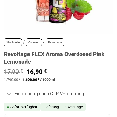
/
/
Startseite
Aromen
Revoltage
Revoltage FLEX Aroma Overdosed Pink
Lemonade
Ursprünglicher
Aktueller
17,90
€
16,90
€
Preis
Preis
1.790,00
€
1.690,00
€
/
1000
ml
war:
ist:
17,90 €
16,90 €.
Einordnung nach CLP Verordnung
Sofort verfügbar
Lieferung 1 - 3 Werktage
Revoltage FLEX Aroma Overdosed Pink Lemonade Menge