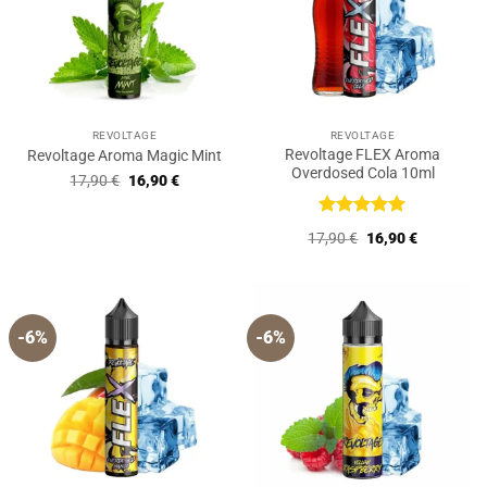
REVOLTAGE
REVOLTAGE
Revoltage FLEX Aroma
Revoltage Aroma Magic Mint
Overdosed Cola 10ml
Ursprünglicher
Aktueller
17,90
€
16,90
€
Preis
Preis
war:
ist:
17,90 €
16,90 €.
Bewertet
Ursprünglicher
Aktueller
17,90
€
16,90
€
mit
5
von
Preis
Preis
5
war:
ist:
17,90 €
16,90 €.
-6%
-6%