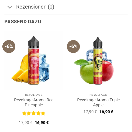
Rezensionen (0)
PASSEND DAZU
-6%
-6%
REVOLTAGE
REVOLTAGE
Revoltage Aroma Red
Revoltage Aroma Triple
Pineapple
Apple
Ursprünglicher
Aktueller
17,90
€
16,90
€
Preis
Preis
war:
ist:
Bewertet
Ursprünglicher
Aktueller
17,90
€
16,90
€
17,90 €
16,90 €.
mit
5
von
Preis
Preis
5
war:
ist: