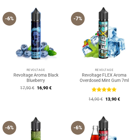
17,90 €
16,90 €.
-6%
-7%
REVOLTAGE
REVOLTAGE
Revoltage Aroma Black
Revoltage FLEX Aroma
Blueberry
Overdosed Mint Gum 7ml
Ursprünglicher
Aktueller
17,90
€
16,90
€
Preis
Preis
war:
ist:
Bewertet
Ursprünglicher
Aktueller
14,90
€
13,90
€
17,90 €
16,90 €.
mit
5
von
Preis
Preis
5
war:
ist:
14,90 €
13,90 €.
-6%
-6%