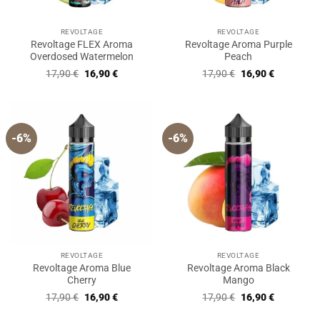
REVOLTAGE
REVOLTAGE
Revoltage FLEX Aroma
Revoltage Aroma Purple
Overdosed Watermelon
Peach
Ursprünglicher
Aktueller
Ursprünglicher
Aktueller
17,90
€
16,90
€
17,90
€
16,90
€
Preis
Preis
Preis
Preis
war:
ist:
war:
ist:
17,90 €
16,90 €.
17,90 €
16,90 €.
-6%
-6%
REVOLTAGE
REVOLTAGE
Revoltage Aroma Blue
Revoltage Aroma Black
Cherry
Mango
Ursprünglicher
Aktueller
Ursprünglicher
Aktueller
17,90
€
16,90
€
17,90
€
16,90
€
Preis
Preis
Preis
Preis
war:
ist:
war:
ist: