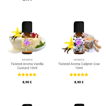
mit
5
von
5
AROMEN
AROMEN
Twisted Aroma Vanilla
Twisted Aroma Calipter Cow
Custard 10ml
10ml
Bewertet
Bewertet
8,90
€
8,90
€
mit
5
von
mit
5
von
5
5