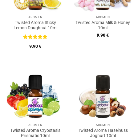
AROMEN
AROMEN
Twisted Aroma Sticky
Twisted Aroma Milk & Honey
Lemon Doughnut 10ml
10ml
9,90
€
Bewertet
9,90
€
mit
5
von
5
AROMEN
AROMEN
Twisted Aroma Cryostasis
Twisted Aroma Haselnuss
Prismatic 10ml
Joghurt 10ml