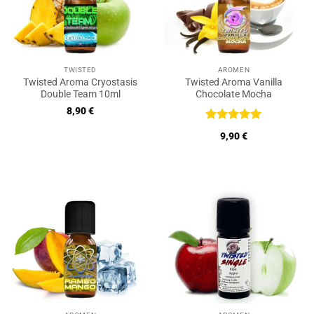
TWISTED
AROMEN
Twisted Aroma Cryostasis
Twisted Aroma Vanilla
Double Team 10ml
Chocolate Mocha
8,90
€
Bewertet
9,90
€
mit
5
von
5