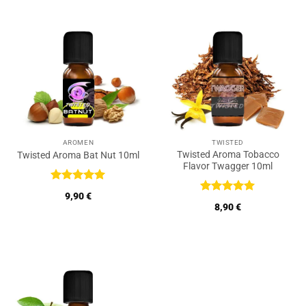
AROMEN
TWISTED
Twisted Aroma Tobacco
Twisted Aroma Bat Nut 10ml
Flavor Twagger 10ml
Bewertet
9,90
€
mit
5
von
Bewertet
8,90
€
5
mit
5
von
5