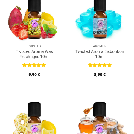
TWISTED
AROMEN
Twisted Aroma Was
Twisted Aroma Eisbonbon
Fruchtiges 10ml
10ml
Bewertet
Bewertet
9,90
€
8,90
€
mit
5
von
mit
5
von
5
5