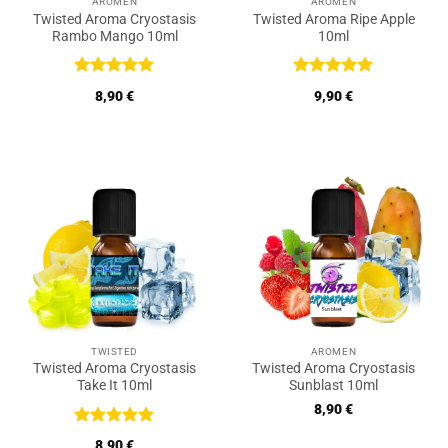
AROMEN
AROMEN
Twisted Aroma Cryostasis
Twisted Aroma Ripe Apple
Rambo Mango 10ml
10ml
Bewertet
Bewertet
8,90
€
9,90
€
mit
5
von
mit
5
von
5
5
TWISTED
AROMEN
Twisted Aroma Cryostasis
Twisted Aroma Cryostasis
Take It 10ml
Sunblast 10ml
8,90
€
Bewertet
8,90
€