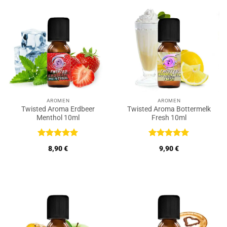
AROMEN
AROMEN
Twisted Aroma Erdbeer
Twisted Aroma Bottermelk
Menthol 10ml
Fresh 10ml
Bewertet
Bewertet
8,90
€
9,90
€
mit
5
von
mit
5
von
5
5