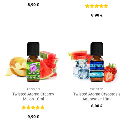
8,90
€
Bewertet
8,90
€
mit
5
von
5
AROMEN
TWISTED
Twisted Aroma Creamy
Twisted Aroma Cryostasis
Melon 10ml
Aquawave 10ml
8,90
€
Bewertet
9,90
€
mit
5
von
5