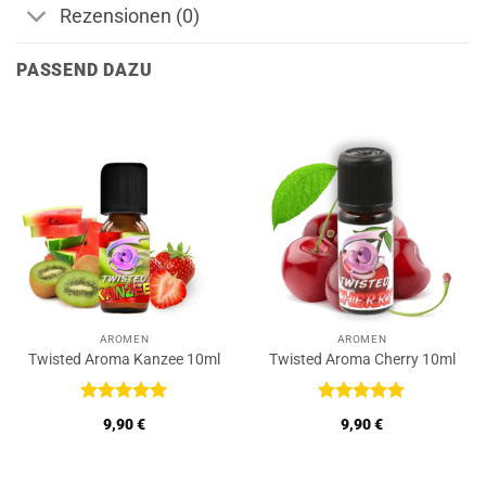
Rezensionen (0)
PASSEND DAZU
AROMEN
AROMEN
Twisted Aroma Kanzee 10ml
Twisted Aroma Cherry 10ml
Bewertet
Bewertet
9,90
€
9,90
€
mit
5
von
mit
5
von
5
5