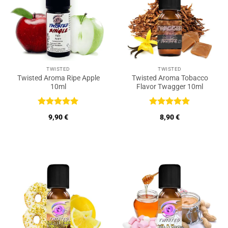
TWISTED
TWISTED
Twisted Aroma Ripe Apple
Twisted Aroma Tobacco
10ml
Flavor Twagger 10ml
Bewertet
Bewertet
9,90
€
8,90
€
mit
5
von
mit
5
von
5
5