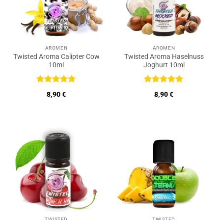
AROMEN
AROMEN
Twisted Aroma Calipter Cow
Twisted Aroma Haselnuss
10ml
Joghurt 10ml
Bewertet
Bewertet
8,90
€
8,90
€
mit
5
von
mit
5
von
5
5
TWISTED
TWISTED