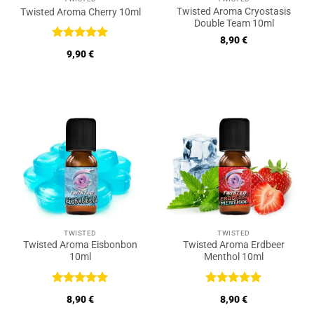
Twisted Aroma Cryostasis
Twisted Aroma Cherry 10ml
Double Team 10ml
8,90
€
Bewertet
9,90
€
mit
5
von
5
TWISTED
TWISTED
Twisted Aroma Eisbonbon
Twisted Aroma Erdbeer
10ml
Menthol 10ml
Bewertet
Bewertet
8,90
€
8,90
€
mit
5
von
mit
5
von