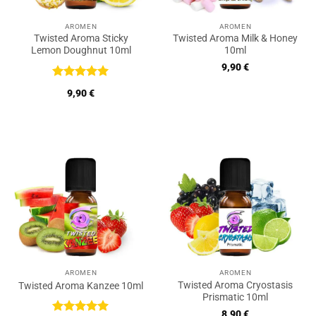
AROMEN
AROMEN
Twisted Aroma Sticky
Twisted Aroma Milk & Honey
Lemon Doughnut 10ml
10ml
9,90
€
Bewertet
9,90
€
mit
5
von
5
AROMEN
AROMEN
Twisted Aroma Cryostasis
Twisted Aroma Kanzee 10ml
Prismatic 10ml
8,90
€