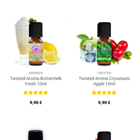
5
5
AROMEN
TWISTED
Twisted Aroma Bottermelk
Twisted Aroma Cryostasis
Fresh 10ml
Apple 10ml
Bewertet
Bewertet
9,90
€
9,90
€
mit
5
von
mit
5
von
5
5