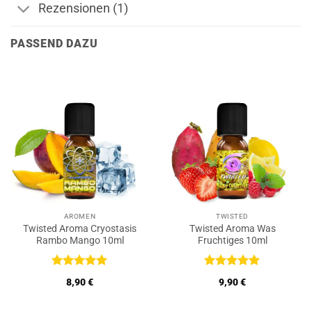
Rezensionen (1)
PASSEND DAZU
AROMEN
TWISTED
Twisted Aroma Cryostasis
Twisted Aroma Was
Rambo Mango 10ml
Fruchtiges 10ml
Bewertet
Bewertet
8,90
€
9,90
€
mit
5
von
mit
5
von
5
5