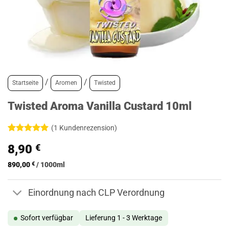
/
/
Startseite
Aromen
Twisted
Twisted Aroma Vanilla Custard 10ml
(
1
Kundenrezension)
Bewertet
1
8,90
€
mit
5
von
5, basierend
auf
890,00
€
/
1000
ml
Kundenbewertung
Einordnung nach CLP Verordnung
Sofort verfügbar
Lieferung 1 - 3 Werktage