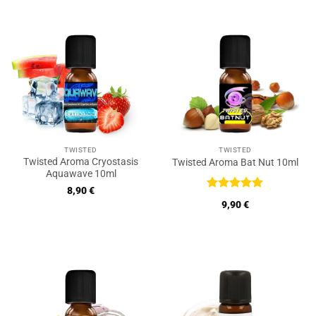
TWISTED
TWISTED
Twisted Aroma Cryostasis
Twisted Aroma Bat Nut 10ml
Aquawave 10ml
8,90
€
Bewertet
9,90
€
mit
5
von
5