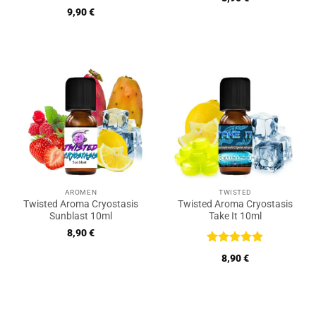
Bewertet
9,90
€
mit
5
von
5
AROMEN
TWISTED
Twisted Aroma Cryostasis
Twisted Aroma Cryostasis
Sunblast 10ml
Take It 10ml
8,90
€
Bewertet
8,90
€
mit
5
von
5