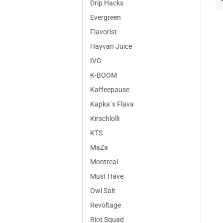
Drip Hacks
Evergreen
Flavorist
Hayvan Juice
IVG
K-BOOM
Kaffeepause
Kapka´s Flava
Kirschlolli
KTS
MaZa
Montreal
Must Have
Owl Salt
Revoltage
Riot Squad