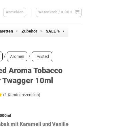
Anmelden
Warenkorb /
0,00
€
aretten
Zubehör
SALE %
/
/
Aromen
Twisted
ed Aroma Tobacco
r Twagger 10ml
(
1
Kundenrezension)
d
000
ml
ertung
abak mit Karamell und Vanille