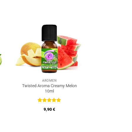
AROMEN
Twisted Aroma Creamy Melon
10ml
Bewertet
9,90
€
mit
5
von
5