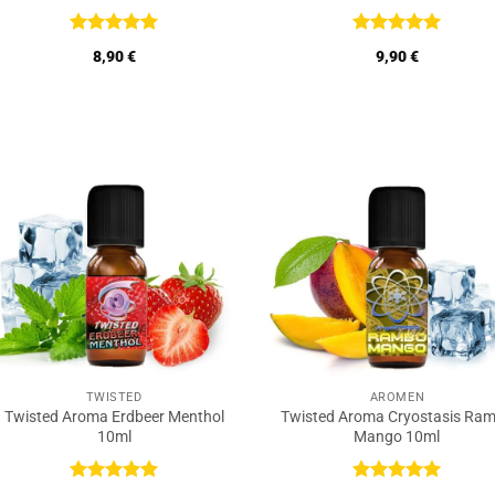
Bewertet
Bewertet
8,90
€
9,90
€
mit
5
von
mit
5
von
5
5
TWISTED
AROMEN
Twisted Aroma Erdbeer Menthol
Twisted Aroma Cryostasis Ra
10ml
Mango 10ml