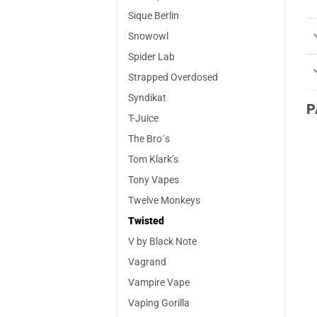
Sique Berlin
Snowowl
Spider Lab
Strapped Overdosed
Syndikat
P
T-Juice
The Bro´s
Tom Klark’s
Tony Vapes
Twelve Monkeys
Twisted
V by Black Note
Vagrand
Vampire Vape
Vaping Gorilla