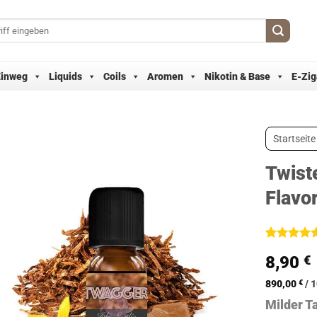
Einweg
Liquids
Coils
Aromen
Nikotin & Base
E-Zig
Startseite
Twist
Flavo
Bewertet
1
8,90
€
mit
5
von
5, basieren
auf
890,00
€
/
1
Kundenbew
Milder T