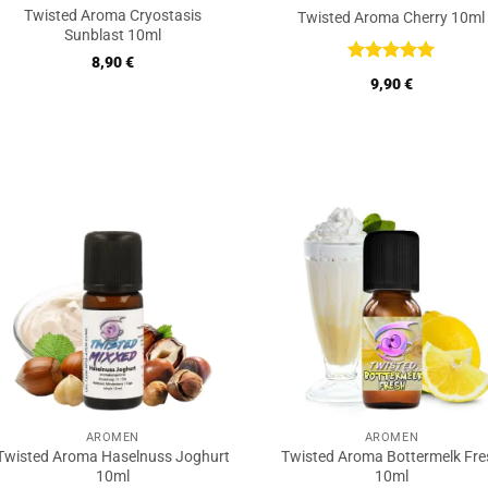
Twisted Aroma Cryostasis
Twisted Aroma Cherry 10ml
Sunblast 10ml
8,90
€
Bewertet
9,90
€
mit
5
von
5
AROMEN
AROMEN
Twisted Aroma Haselnuss Joghurt
Twisted Aroma Bottermelk Fre
10ml
10ml