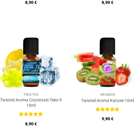
Bewertet
Bewertet
8,90
€
8,90
€
mit
5
von
mit
5
von
5
5
TWISTED
AROMEN
Twisted Aroma Cryostasis Take It
Twisted Aroma Kanzee 10ml
10ml
Bewertet
9,90
€
mit
5
von
Bewertet
8,90
€
5
mit
5
von
5