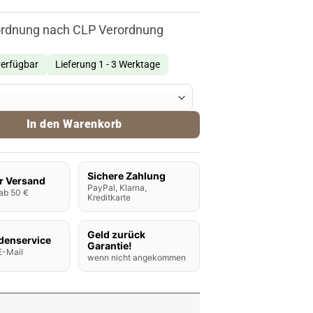
ordnung nach CLP Verordnung
verfügbar
Lieferung 1 - 3 Werktage
oma Tobacco Flavor Twagger 10ml Menge
In den Warenkorb
Sichere Zahlung
r Versand
PayPal, Klarna,
ab 50 €
Kreditkarte
Geld zurück
denservice
Garantie!
E-Mail
wenn nicht angekommen