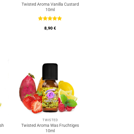
Twisted Aroma Vanilla Custard
10ml
Bewertet
8,90
€
mit
5
von
5
TWISTED
sh
Twisted Aroma Was Fruchtiges
10ml