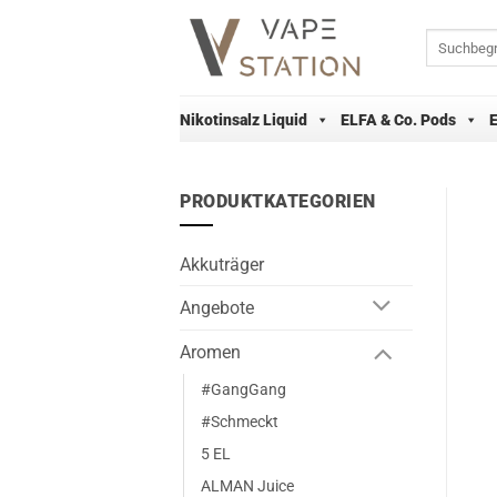
Zum
Inhalt
Suchen
nach:
springen
Nikotinsalz Liquid
ELFA & Co. Pods
PRODUKTKATEGORIEN
Akkuträger
Angebote
Aromen
#GangGang
#Schmeckt
5 EL
ALMAN Juice