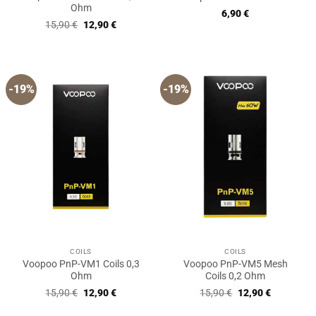
Ohm
6,90
€
Ursprünglicher
Aktueller
15,90
€
12,90
€
Preis
Preis
war:
ist:
15,90 €
12,90 €.
-19%
-19%
COILS
COILS
Voopoo PnP-VM1 Coils 0,3
Voopoo PnP-VM5 Mesh
Ohm
Coils 0,2 Ohm
Ursprünglicher
Aktueller
Ursprünglicher
Aktueller
15,90
€
12,90
€
15,90
€
12,90
€
Preis
Preis
Preis
Preis
war:
ist:
war:
ist: