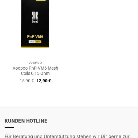
VOOPOO
Voopoo PnP-VM6 Mesh
Coils 0,15 Ohm
Ursprünglicher
Aktueller
15,90
€
12,90
€
Preis
Preis
war:
ist:
15,90 €
12,90 €.
KUNDEN HOTLINE
Für Beratung und Unterstützung stehen wir Dir gerne zur