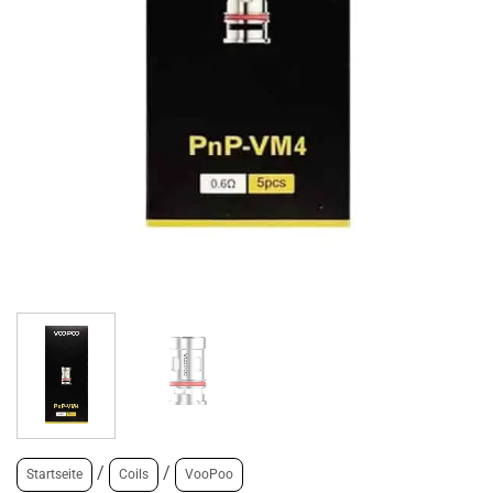
/
/
Startseite
Coils
VooPoo