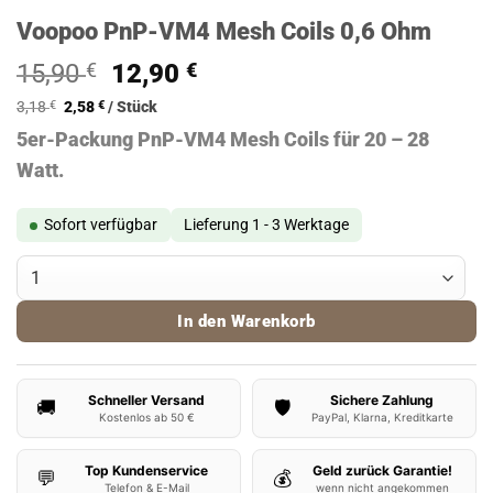
Voopoo PnP-VM4 Mesh Coils 0,6 Ohm
Ursprünglicher
Aktueller
15,90
€
12,90
€
Preis
Preis
3,18
€
2,58
€
/
Stück
war:
ist:
5er-Packung PnP-VM4 Mesh Coils für 20 – 28
15,90 €
12,90 €.
Watt.
Sofort verfügbar
Lieferung 1 - 3 Werktage
Voopoo PnP-VM4 Mesh Coils 0,6 Ohm Menge
In den Warenkorb
Schneller Versand
Sichere Zahlung
🚚
🛡️
Kostenlos ab 50 €
PayPal, Klarna, Kreditkarte
Top Kundenservice
Geld zurück Garantie!
💬
💰
Telefon & E-Mail
wenn nicht angekommen