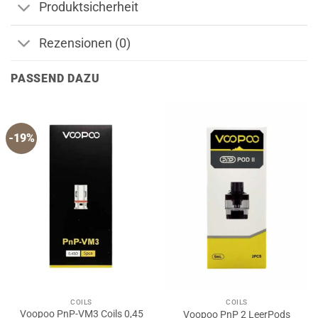
Produktsicherheit
Rezensionen (0)
PASSEND DAZU
-19%
COILS
COILS
Voopoo PnP-VM3 Coils 0,45
Voopoo PnP 2 LeerPods