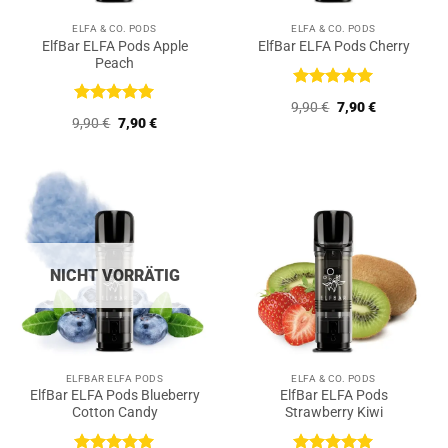
ELFA & CO. PODS
ELFA & CO. PODS
ElfBar ELFA Pods Apple
ElfBar ELFA Pods Cherry
Peach
Bewertet
Ursprünglicher
Aktueller
9,90
€
7,90
€
mit
5
von
Bewertet
Preis
Preis
Ursprünglicher
Aktueller
9,90
€
7,90
€
5
mit
5
von
war:
ist:
Preis
Preis
9,90 €
7,90 €.
5
war:
ist:
9,90 €
7,90 €.
NICHT VORRÄTIG
ELFBAR ELFA PODS
ELFA & CO. PODS
ElfBar ELFA Pods Blueberry
ElfBar ELFA Pods
Cotton Candy
Strawberry Kiwi