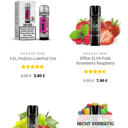
ELFA & CO. PODS
ELFA & CO. PODS
ElfBar ELFA Pods
5 EL Pod2Go LeerPod 2ml
Strawberry Raspberry
Bewertet
Ursprünglicher
Aktueller
4,90
€
3,80
€
mit
5
von
Bewertet
Preis
Preis
Ursprünglicher
Aktueller
9,90
€
7,90
€
5
mit
4.5
war:
ist:
Preis
Preis
4,90 €
3,80 €.
von 5
war:
ist:
9,90 €
7,90 €.
NICHT VORRÄTIG