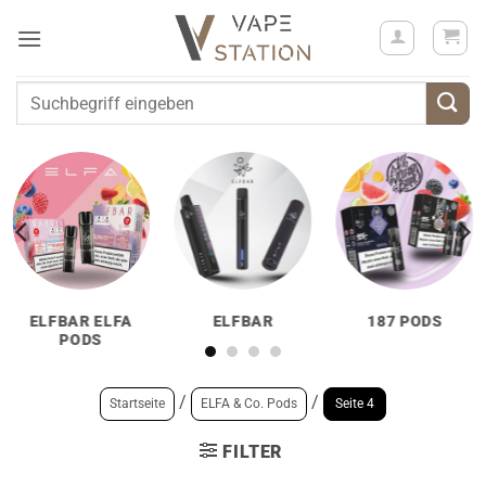
Zum
Inhalt
springen
Suchen
nach:
ELFBAR ELFA
ELFBAR
187 PODS
PODS
/
/
Startseite
ELFA & Co. Pods
Seite 4
FILTER