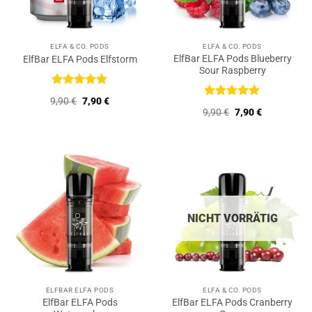
ELFA & CO. PODS
ELFA & CO. PODS
ElfBar ELFA Pods Blueberry
ElfBar ELFA Pods Elfstorm
Sour Raspberry
Bewertet
Ursprünglicher
Aktueller
9,90
€
7,90
€
mit
5
von
Bewertet
Preis
Preis
Ursprünglicher
Aktueller
9,90
€
7,90
€
5
mit
5
von
war:
ist:
Preis
Preis
9,90 €
7,90 €.
5
war:
ist:
9,90 €
7,90 €.
NICHT VORRÄTIG
ELFBAR ELFA PODS
ELFA & CO. PODS
ElfBar ELFA Pods
ElfBar ELFA Pods Cranberry