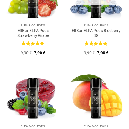
ELFA & CO. PODS
ELFA & CO. PODS
ElfBar ELFA Pods
ElfBar ELFA Pods Blueberry
Strawberry Grape
BG
Bewertet
Bewertet
Ursprünglicher
Aktueller
Ursprünglicher
Aktueller
9,90
€
7,90
€
9,90
€
7,90
€
mit
5
von
mit
5
von
Preis
Preis
Preis
Preis
5
5
war:
ist:
war:
ist:
9,90 €
7,90 €.
9,90 €
7,90 €.
ELFA & CO. PODS
ELFA & CO. PODS