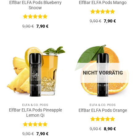
ElfBar ELFA Pods Blueberry
ElfBar ELFA Pods Mango
Snoow
Bewertet
Ursprünglicher
Aktueller
9,90
€
7,90
€
mit
5
von
Bewertet
Preis
Preis
Ursprünglicher
Aktueller
9,90
€
7,90
€
5
mit
5
von
war:
ist:
Preis
Preis
9,90 €
7,90 €.
5
war:
ist:
9,90 €
7,90 €.
NICHT VORRÄTIG
ELFA & CO. PODS
ELFA & CO. PODS
ElfBar ELFA Pods Pineapple
ElfBar ELFA Pods Orange
Lemon Qi
Bewertet
Ursprünglicher
Aktueller
9,90
€
8,90
€
mit
5
von
Bewertet
Preis
Preis
Ursprünglicher
Aktueller
9,90
€
7,90
€
5
mit
5
von
war:
ist:
Preis
Preis