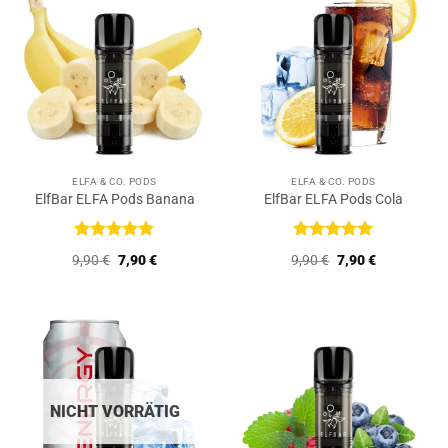
ELFA & CO. PODS
ELFA & CO. PODS
ElfBar ELFA Pods Banana
ElfBar ELFA Pods Cola
Bewertet
Bewertet
Ursprünglicher
Aktueller
Ursprünglicher
Aktueller
9,90
€
7,90
€
9,90
€
7,90
€
mit
5
von
mit
5
von
Preis
Preis
Preis
Preis
5
5
war:
ist:
war:
ist:
9,90 €
7,90 €.
9,90 €
7,90 €.
NICHT VORRÄTIG