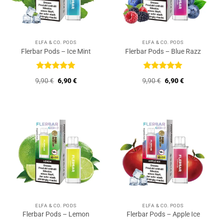
ELFA & CO. PODS
ELFA & CO. PODS
Flerbar Pods – Ice Mint
Flerbar Pods – Blue Razz
Bewertet
Bewertet
Ursprünglicher
Aktueller
Ursprünglicher
Aktueller
9,90
€
6,90
€
9,90
€
6,90
€
mit
5
von
mit
5
von
Preis
Preis
Preis
Preis
5
5
war:
ist:
war:
ist:
9,90 €
6,90 €.
9,90 €
6,90 €.
ELFA & CO. PODS
ELFA & CO. PODS
Flerbar Pods – Lemon
Flerbar Pods – Apple Ice