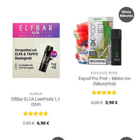
war:
ist:
7,90 €
6,90 €.
ELFA & CO. PODS
Expod Pro Pod – Melon Ice
(Nikotinfrei)
ELFBAR
ElfBar ELFA LeerPods 1,1
Bewertet
Ursprünglicher
Aktueller
4,90
€
3,90
€
Ohm
mit
5
von
Preis
Preis
5
war:
ist:
4,90 €
3,90 €.
Bewertet
Ursprünglicher
Aktueller
7,90
€
6,90
€
mit
5
von
Preis
Preis
5
war:
ist:
7,90 €
6,90 €.