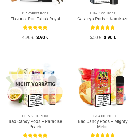
FLAVORIST PODS
ELFA & CO. PODS
Flavorist Pod Tabak Royal
Cataleya Pods – Kamikaze
Bewertet
Bewertet
Ursprünglicher
Aktueller
Ursprünglicher
Aktueller
4,90
€
3,90
€
5,50
€
3,90
€
mit
5
von
mit
5
von
Preis
Preis
Preis
Preis
5
5
war:
ist:
war:
ist:
4,90 €
3,90 €.
5,50 €
3,90 €.
NICHT VORRÄTIG
ELFA & CO. PODS
ELFA & CO. PODS
Bad Candy Pods – Paradise
Bad Candy Pods – Mighty
Peach
Melon