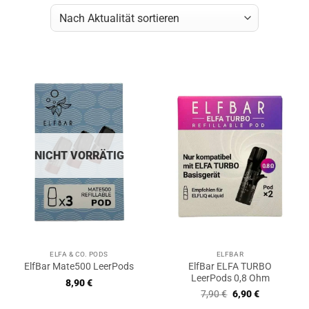
NICHT VORRÄTIG
ELFA & CO. PODS
ELFBAR
ElfBar ELFA TURBO
ElfBar Mate500 LeerPods
LeerPods 0,8 Ohm
8,90
€
Ursprünglicher
Aktueller
7,90
€
6,90
€
Preis
Preis