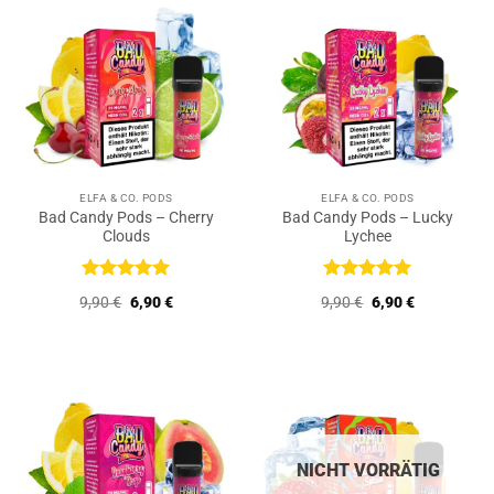
ELFA & CO. PODS
ELFA & CO. PODS
Bad Candy Pods – Cherry
Bad Candy Pods – Lucky
Clouds
Lychee
Bewertet
Bewertet
Ursprünglicher
Aktueller
Ursprünglicher
Aktueller
9,90
€
6,90
€
9,90
€
6,90
€
mit
5
von
mit
5
von
Preis
Preis
Preis
Preis
5
5
war:
ist:
war:
ist:
9,90 €
6,90 €.
9,90 €
6,90 €.
NICHT VORRÄTIG