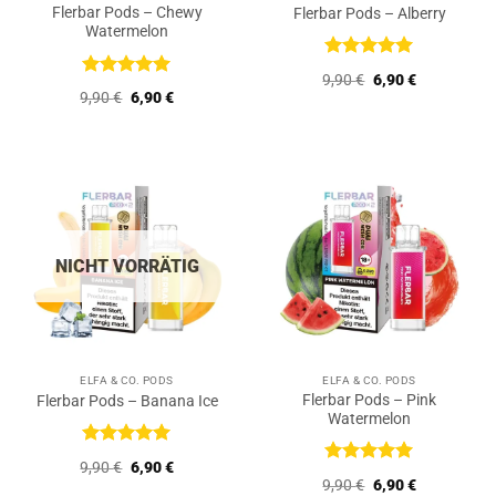
Flerbar Pods – Chewy
Flerbar Pods – Alberry
Watermelon
Bewertet
Ursprünglicher
Aktueller
9,90
€
6,90
€
mit
5
von
Bewertet
Preis
Preis
Ursprünglicher
Aktueller
9,90
€
6,90
€
5
mit
5
von
war:
ist:
Preis
Preis
9,90 €
6,90 €.
5
war:
ist:
9,90 €
6,90 €.
NICHT VORRÄTIG
ELFA & CO. PODS
ELFA & CO. PODS
Flerbar Pods – Pink
Flerbar Pods – Banana Ice
Watermelon
Bewertet
Ursprünglicher
Aktueller
9,90
€
6,90
€
mit
5
von
Bewertet
Preis
Preis
Ursprünglicher
Aktueller
9,90
€
6,90
€
5
mit
5
von
war:
ist: