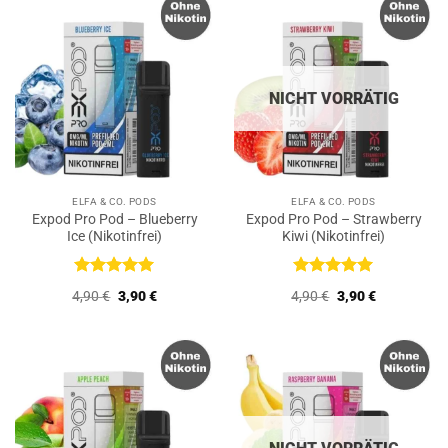
NICHT VORRÄTIG
ELFA & CO. PODS
ELFA & CO. PODS
Expod Pro Pod – Blueberry
Expod Pro Pod – Strawberry
Ice (Nikotinfrei)
Kiwi (Nikotinfrei)
Bewertet
Bewertet
Ursprünglicher
Aktueller
Ursprünglicher
Aktueller
4,90
€
3,90
€
4,90
€
3,90
€
mit
5
von
mit
5
von
Preis
Preis
Preis
Preis
5
5
war:
ist:
war:
ist:
4,90 €
3,90 €.
4,90 €
3,90 €.