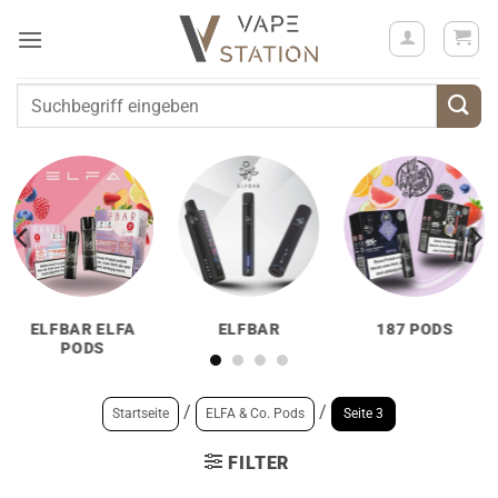
Zum
Inhalt
springen
Suchen
nach:
ELFBAR ELFA
ELFBAR
187 PODS
PODS
/
/
Startseite
ELFA & Co. Pods
Seite 3
FILTER