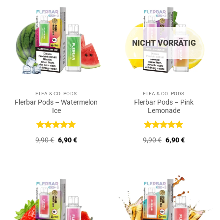
NICHT VORRÄTIG
ELFA & CO. PODS
ELFA & CO. PODS
Flerbar Pods – Watermelon
Flerbar Pods – Pink
Ice
Lemonade
Bewertet
Bewertet
Ursprünglicher
Aktueller
Ursprünglicher
Aktueller
9,90
€
6,90
€
9,90
€
6,90
€
mit
5
von
mit
5
von
Preis
Preis
Preis
Preis
5
5
war:
ist:
war:
ist:
9,90 €
6,90 €.
9,90 €
6,90 €.