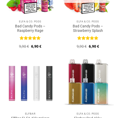
ELFA & CO. PODS
ELFA & CO. PODS
Bad Candy Pods –
Bad Candy Pods –
Raspberry Rage
Strawberry Splash
Bewertet
Bewertet
Ursprünglicher
Aktueller
Ursprünglicher
Aktueller
9,90
€
6,90
€
9,90
€
6,90
€
mit
5
von
mit
5
von
Preis
Preis
Preis
Preis
5
5
war:
ist:
war:
ist:
9,90 €
6,90 €.
9,90 €
6,90 €.
ELFBAR
ELFA & CO. PODS