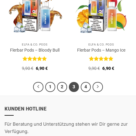
ELFA & CO. PODS
ELFA & CO. PODS
Flerbar Pods – Bloody Bull
Flerbar Pods – Mango Ice
Bewertet
Bewertet
Ursprünglicher
Aktueller
Ursprünglicher
Aktueller
9,90
€
6,90
€
9,90
€
6,90
€
mit
5
von
mit
5
von
Preis
Preis
Preis
Preis
5
5
war:
ist:
war:
ist:
9,90 €
6,90 €.
9,90 €
6,90 €.
1
2
3
4
KUNDEN HOTLINE
Für Beratung und Unterstützung stehen wir Dir gerne zur
Verfügung.