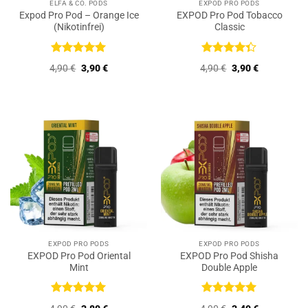
ELFA & CO. PODS
EXPOD PRO PODS
Expod Pro Pod – Orange Ice
EXPOD Pro Pod Tobacco
(Nikotinfrei)
Classic
Bewertet
Bewertet
Ursprünglicher
Aktueller
Ursprünglicher
Aktueller
4,90
€
3,90
€
4,90
€
3,90
€
mit
5
von
mit
4.33
Preis
Preis
Preis
Preis
5
von 5
war:
ist:
war:
ist:
4,90 €
3,90 €.
4,90 €
3,90 €.
EXPOD PRO PODS
EXPOD PRO PODS
EXPOD Pro Pod Oriental
EXPOD Pro Pod Shisha
Mint
Double Apple
Bewertet
Bewertet