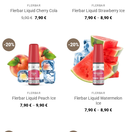
FLERBAR
FLERBAR
Flerbar Liquid Cherry Cola
Flerbar Liquid Strawberry Ice
Ursprünglicher
Aktueller
9,90
€
7,90
€
7,90
€
–
8,90
€
Preis
Preis
war:
ist:
9,90 €
7,90 €.
-20%
-20%
FLERBAR
FLERBAR
Flerbar Liquid Watermelon
Flerbar Liquid Peach Ice
Ice
7,90
€
–
9,90
€
7,90
€
–
8,90
€