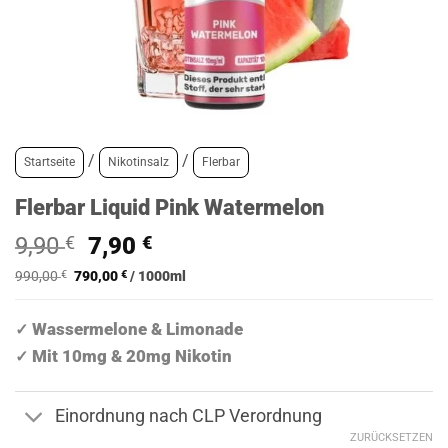
/
/
Startseite
Nikotinsalz
Flerbar
Flerbar Liquid Pink Watermelon
Ursprünglicher
Aktueller
9,90
€
7,90
€
Preis
Preis
990,00
€
790,00
€
/
1000
ml
war:
ist:
9,90 €
7,90 €.
Wassermelone & Limonade
✓
Mit 10mg & 20mg Nikotin
✓
Einordnung nach CLP Verordnung
ZURÜCKSETZEN