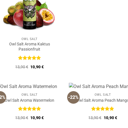
13,90 €
10,90 
OWL SALT
Owl Salt Aroma Kaktus
Passionfruit
Bewertet
Ursprünglicher
Aktueller
13,90
€
10,90
€
mit
5
von
Preis
Preis
5
war:
ist:
13,90 €
10,90 €.
OWL SALT
OWL SALT
22%
-22%
Owl Salt Aroma Watermelon
Owl Salt Aroma Peach Mang
Bewertet
Bewertet
Ursprünglicher
Aktueller
Ursprüngliche
Aktuel
13,90
€
10,90
€
13,90
€
10,90
€
mit
5
von
mit
5
von
Preis
Preis
Preis
Preis
5
5
war:
ist:
war:
ist: