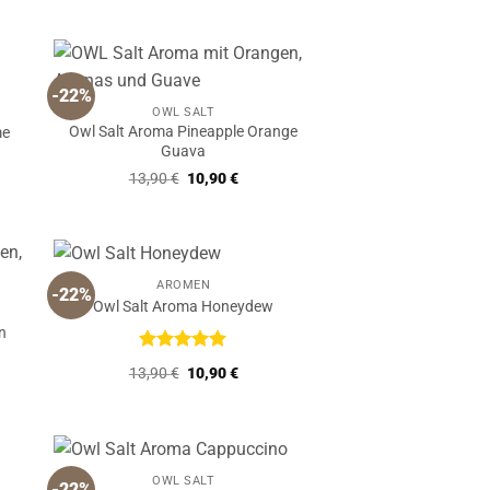
5
€.
war:
ist:
13,90 €
10,90 €.
-22%
OWL SALT
Owl Salt Aroma Pineapple Orange
me
Guava
r
ler
Ursprünglicher
Aktueller
13,90
€
10,90
€
Preis
Preis
€.
war:
ist:
13,90 €
10,90 €.
AROMEN
-22%
Owl Salt Aroma Honeydew
n
r
ler
Bewertet
Ursprünglicher
Aktueller
13,90
€
10,90
€
mit
5
von
Preis
Preis
5
war:
ist:
€.
13,90 €
10,90 €.
OWL SALT
-22%