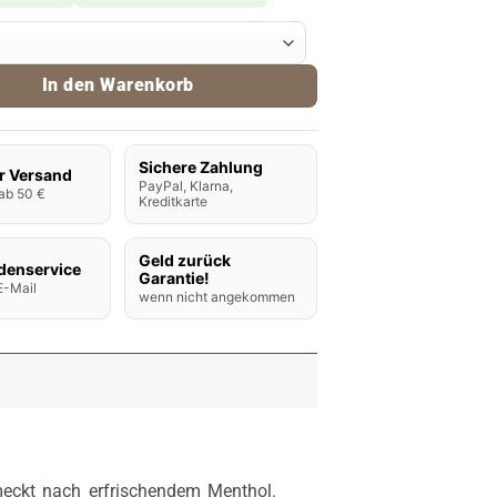
roma Menthol Menge
In den Warenkorb
Sichere Zahlung
r Versand
PayPal, Klarna,
ab 50 €
Kreditkarte
Geld zurück
denservice
Garantie!
E-Mail
wenn nicht angekommen
eckt nach erfrischendem Menthol.