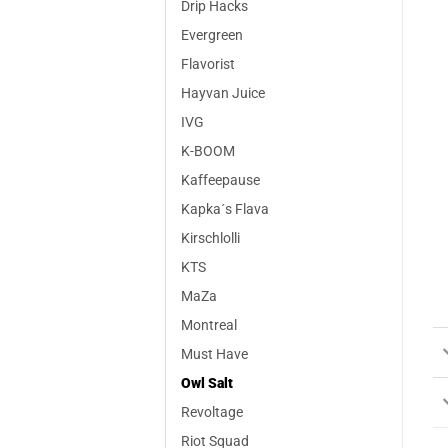
Drip Hacks
Evergreen
Flavorist
Hayvan Juice
IVG
K-BOOM
Kaffeepause
Kapka´s Flava
Kirschlolli
KTS
MaZa
Montreal
Must Have
Owl Salt
Revoltage
Riot Squad