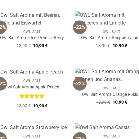
13,90 €
10,90 €.
13,90 €
10,90 
22%
-22%
OWL SALT
OWL SALT
Owl Salt Aroma Iced Vanilla Berry
Owl Salt Aroma Raspberry Li
Ursprünglicher
Aktueller
Ursprüngliche
Aktuel
13,90
€
10,90
€
13,90
€
10,90
€
Preis
Preis
Preis
Preis
war:
ist:
war:
ist:
13,90 €
10,90 €.
13,90 €
10,90 
OWL SALT
22%
-22%
Owl Salt Aroma Apple Peach
OWL SALT
Owl Salt Aroma Orange Fusio
Ursprüngliche
Aktuel
13,90
€
10,90
€
Bewertet
Ursprünglicher
Aktueller
13,90
€
10,90
€
Preis
Preis
mit
5
von
Preis
Preis
war:
ist:
5
war:
ist:
13,90 €
10,90 
13,90 €
10,90 €.
OWL SALT
OWL SALT
22%
-22%