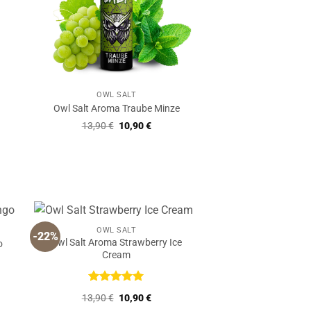
€.
OWL SALT
Owl Salt Aroma Traube Minze
Ursprünglicher
Aktueller
13,90
€
10,90
€
Preis
Preis
war:
ist:
13,90 €
10,90 €.
OWL SALT
-22%
Owl Salt Aroma Strawberry Ice
o
Cream
r
ler
Bewertet
Ursprünglicher
Aktueller
13,90
€
10,90
€
mit
5
von
Preis
Preis