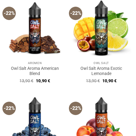
-22%
-22%
AROMEN
OWL SALT
Owl Salt Aroma American
Owl Salt Aroma Exotic
Blend
Lemonade
Ursprünglicher
Aktueller
Ursprünglicher
Aktueller
13,90
€
10,90
€
13,90
€
10,90
€
Preis
Preis
Preis
Preis
war:
ist:
war:
ist:
13,90 €
10,90 €.
13,90 €
10,90 €.
-22%
-22%