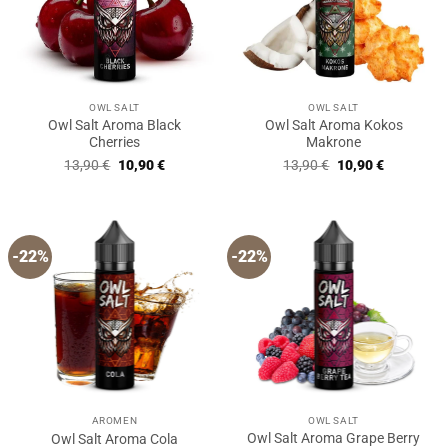
OWL SALT
OWL SALT
Owl Salt Aroma Black
Owl Salt Aroma Kokos
Cherries
Makrone
Ursprünglicher
Aktueller
Ursprünglicher
Aktueller
13,90
€
10,90
€
13,90
€
10,90
€
Preis
Preis
Preis
Preis
war:
ist:
war:
ist:
13,90 €
10,90 €.
13,90 €
10,90 €.
-22%
-22%
AROMEN
OWL SALT
Owl Salt Aroma Grape Berry
Owl Salt Aroma Cola