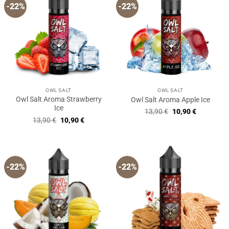
-22%
-22%
OWL SALT
OWL SALT
Owl Salt Aroma Strawberry
Owl Salt Aroma Apple Ice
Ice
Ursprünglicher
Aktueller
13,90
€
10,90
€
Preis
Preis
Ursprünglicher
Aktueller
13,90
€
10,90
€
war:
ist:
Preis
Preis
13,90 €
10,90 €.
war:
ist:
13,90 €
10,90 €.
-22%
-22%