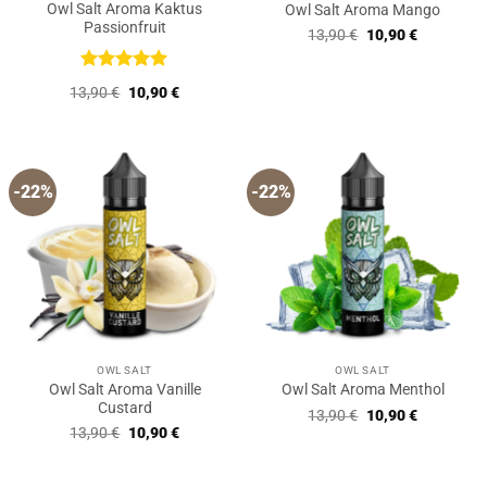
Owl Salt Aroma Kaktus
Owl Salt Aroma Mango
Passionfruit
Ursprünglicher
Aktueller
13,90
€
10,90
€
Preis
Preis
war:
ist:
13,90 €
10,90 €.
Bewertet
Ursprünglicher
Aktueller
13,90
€
10,90
€
mit
5
von
Preis
Preis
5
war:
ist:
13,90 €
10,90 €.
-22%
-22%
OWL SALT
OWL SALT
Owl Salt Aroma Vanille
Owl Salt Aroma Menthol
Custard
Ursprünglicher
Aktueller
13,90
€
10,90
€
Preis
Preis
Ursprünglicher
Aktueller
13,90
€
10,90
€
war:
ist:
Preis
Preis
13,90 €
10,90 €.
war:
ist:
13,90 €
10,90 €.