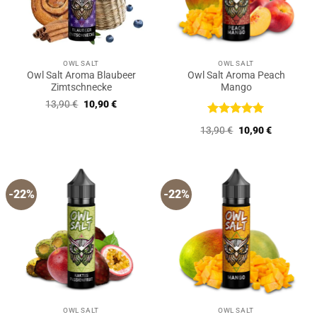
OWL SALT
OWL SALT
Owl Salt Aroma Blaubeer
Owl Salt Aroma Peach
Zimtschnecke
Mango
Ursprünglicher
Aktueller
13,90
€
10,90
€
Preis
Preis
war:
ist:
Bewertet
Ursprünglicher
Aktueller
13,90
€
10,90
€
13,90 €
10,90 €.
mit
5
von
Preis
Preis
5
war:
ist:
13,90 €
10,90 €.
-22%
-22%
OWL SALT
OWL SALT