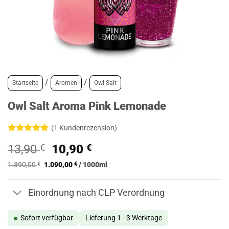
/
/
Startseite
Aromen
Owl Salt
Owl Salt Aroma Pink Lemonade
(
1
Kundenrezension)
Bewertet
1
Ursprünglicher
Aktueller
13,90
€
10,90
€
mit
5
von
5, basierend
Preis
Preis
auf
1.390,00
€
1.090,00
€
/
1000
ml
war:
ist:
Kundenbewertung
13,90 €
10,90 €.
Einordnung nach CLP Verordnung
Sofort verfügbar
Lieferung 1 - 3 Werktage