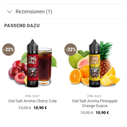
Rezensionen (1)
PASSEND DAZU
-22%
-22%
OWL SALT
OWL SALT
Owl Salt Aroma Pineapple
Owl Salt Aroma Cherry Cola
Orange Guava
Ursprünglicher
Aktueller
13,90
€
10,90
€
Preis
Preis
Ursprünglicher
Aktueller
13,90
€
10,90
€
war:
ist:
Preis
Preis
13,90 €
10,90 €.
war:
ist:
13,90 €
10,90 €.