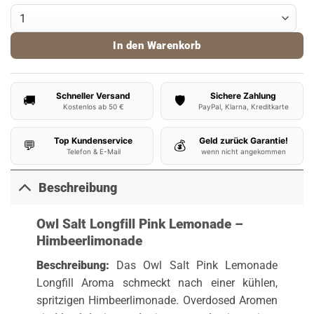
Owl Salt Aroma Pink Lemonade Menge
In den Warenkorb
Schneller Versand
Sichere Zahlung
🚚
🛡️
Kostenlos ab 50 €
PayPal, Klarna, Kreditkarte
Top Kundenservice
Geld zurück Garantie!
💬
💰
Telefon & E-Mail
wenn nicht angekommen
Beschreibung
Owl Salt Longfill Pink Lemonade –
Himbeerlimonade
Beschreibung:
Das Owl Salt Pink Lemonade
Longfill Aroma schmeckt nach einer kühlen,
spritzigen Himbeerlimonade. Overdosed Aromen