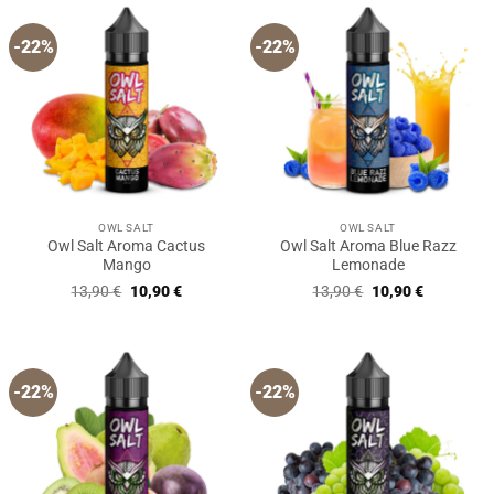
-22%
-22%
OWL SALT
OWL SALT
Owl Salt Aroma Cactus
Owl Salt Aroma Blue Razz
Mango
Lemonade
Ursprünglicher
Aktueller
Ursprünglicher
Aktueller
13,90
€
10,90
€
13,90
€
10,90
€
Preis
Preis
Preis
Preis
war:
ist:
war:
ist:
13,90 €
10,90 €.
13,90 €
10,90 €.
-22%
-22%