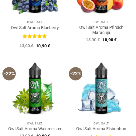
OWL SALT
OWL SALT
Owl Salt Aroma Pfirsich
Owl Salt Aroma Blueberry
Maracuja
Ursprünglicher
Aktueller
13,90
€
10,90
€
Preis
Preis
Bewertet
Ursprünglicher
Aktueller
13,90
€
10,90
€
war:
ist:
mit
5
von
Preis
Preis
13,90 €
10,90 €.
5
war:
ist:
13,90 €
10,90 €.
-22%
-22%
OWL SALT
OWL SALT
Owl Salt Aroma Waldmeister
Owl Salt Aroma Eisbonbon
Ursprünglicher
Aktueller
13,90
€
10,90
€