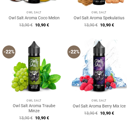
OWL SALT
OWL SALT
Owl Salt Aroma Coco Melon
Owl Salt Aroma Spekulatius
Ursprünglicher
Aktueller
Ursprünglicher
Aktueller
13,90
€
10,90
€
13,90
€
10,90
€
Preis
Preis
Preis
Preis
war:
ist:
war:
ist:
13,90 €
10,90 €.
13,90 €
10,90 €.
-22%
-22%
OWL SALT
OWL SALT
Owl Salt Aroma Traube
Owl Salt Aroma Berry Mix Ice
Minze
Ursprünglicher
Aktueller
13,90
€
10,90
€
Preis
Preis
Ursprünglicher
Aktueller
13,90
€
10,90
€
war:
ist:
Preis
Preis
13,90 €
10,90 €.
war:
ist:
13,90 €
10,90 €.