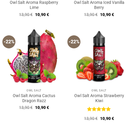
Owl Salt Aroma Raspberry
Owl Salt Aroma Iced Vanilla
Lime
Berry
Ursprünglicher
Aktueller
Ursprünglicher
Aktueller
13,90
€
10,90
€
13,90
€
10,90
€
Preis
Preis
Preis
Preis
war:
ist:
war:
ist:
13,90 €
10,90 €.
13,90 €
10,90 €.
-22%
-22%
OWL SALT
OWL SALT
Owl Salt Aroma Cactus
Owl Salt Aroma Strawberry
Dragon Razz
Kiwi
Ursprünglicher
Aktueller
13,90
€
10,90
€
Preis
Preis
war:
ist:
Bewertet
Ursprünglicher
Aktueller
13,90
€
10,90
€
13,90 €
10,90 €.
mit
5
von
Preis
Preis
5
war:
ist:
13,90 €
10,90 €.