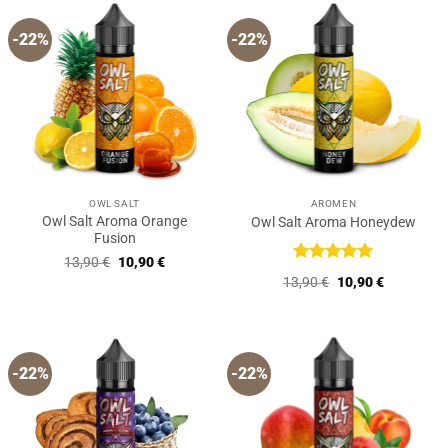
-22%
-22%
OWL SALT
AROMEN
Owl Salt Aroma Orange
Owl Salt Aroma Honeydew
Fusion
Ursprünglicher
Aktueller
13,90
€
10,90
€
Preis
Preis
Bewertet
Ursprünglicher
Aktueller
13,90
€
10,90
€
war:
ist:
mit
5
von
Preis
Preis
13,90 €
10,90 €.
5
war:
ist:
13,90 €
10,90 €.
-22%
-22%