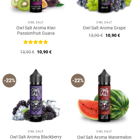
OWL SALT
OWL SALT
Owl Salt Aroma Kiwi
Owl Salt Aroma Grape
Passionfruit Guava
Ursprünglicher
Aktueller
13,90
€
10,90
€
Preis
Preis
war:
ist:
13,90 €
10,90 €.
Bewertet
Ursprünglicher
Aktueller
13,90
€
10,90
€
mit
5
von
Preis
Preis
5
war:
ist:
13,90 €
10,90 €.
-22%
-22%
OWL SALT
OWL SALT
Owl Salt Aroma Blackberry
Owl Salt Aroma Watermelon