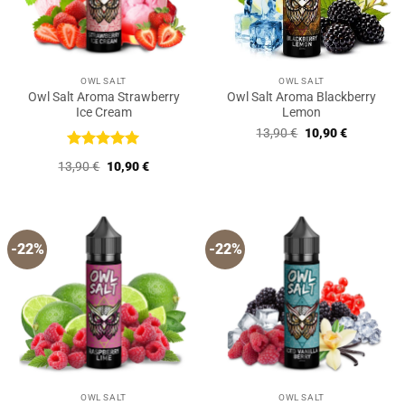
OWL SALT
OWL SALT
Owl Salt Aroma Strawberry
Owl Salt Aroma Blackberry
Ice Cream
Lemon
Ursprünglicher
Aktueller
13,90
€
10,90
€
Preis
Preis
war:
ist:
Bewertet
Ursprünglicher
Aktueller
13,90
€
10,90
€
13,90 €
10,90 €.
mit
5
von
Preis
Preis
5
war:
ist:
13,90 €
10,90 €.
-22%
-22%
OWL SALT
OWL SALT