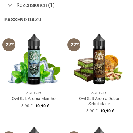
Rezensionen (1)
PASSEND DAZU
-22%
-22%
OWL SALT
OWL SALT
Owl Salt Aroma Dubai
Owl Salt Aroma Menthol
Schokolade
Ursprünglicher
Aktueller
13,90
€
10,90
€
Preis
Preis
Ursprünglicher
Aktueller
13,90
€
10,90
€
war:
ist:
Preis
Preis
13,90 €
10,90 €.
war:
ist:
13,90 €
10,90 €.