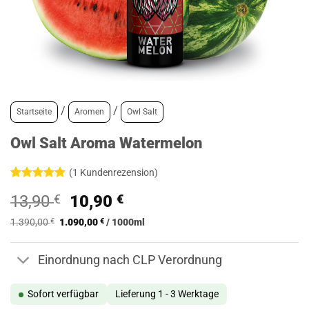
/
/
Startseite
Aromen
Owl Salt
Owl Salt Aroma Watermelon
(
1
Kundenrezension)
Bewertet
1
Ursprünglicher
Aktueller
13,90
€
10,90
€
mit
5
von
5, basierend
Preis
Preis
auf
1.390,00
€
1.090,00
€
/
1000
ml
war:
ist:
Kundenbewertung
13,90 €
10,90 €.
Einordnung nach CLP Verordnung
Sofort verfügbar
Lieferung 1 - 3 Werktage