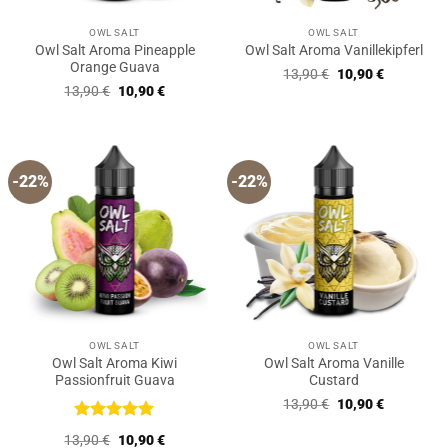
OWL SALT
OWL SALT
Owl Salt Aroma Pineapple
Owl Salt Aroma Vanillekipferl
Orange Guava
Ursprünglicher
Aktueller
13,90
€
10,90
€
Preis
Preis
Ursprünglicher
Aktueller
13,90
€
10,90
€
war:
ist:
Preis
Preis
13,90 €
10,90 €.
war:
ist:
13,90 €
10,90 €.
-22%
-22%
OWL SALT
OWL SALT
Owl Salt Aroma Kiwi
Owl Salt Aroma Vanille
Passionfruit Guava
Custard
Ursprünglicher
Aktueller
13,90
€
10,90
€
Preis
Preis
war:
ist:
Bewertet
Ursprünglicher
Aktueller
13,90
€
10,90
€
13,90 €
10,90 €.