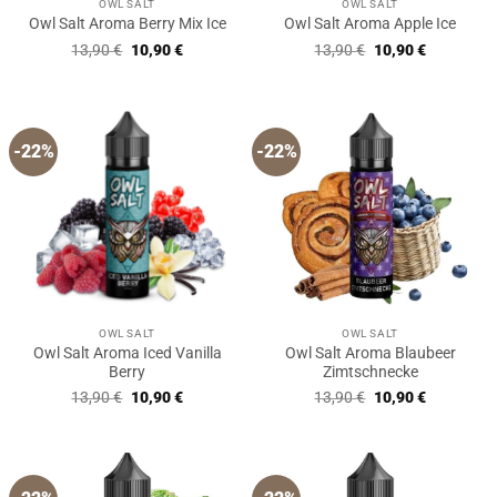
OWL SALT
OWL SALT
Owl Salt Aroma Berry Mix Ice
Owl Salt Aroma Apple Ice
Ursprünglicher
Aktueller
Ursprünglicher
Aktueller
13,90
€
10,90
€
13,90
€
10,90
€
Preis
Preis
Preis
Preis
war:
ist:
war:
ist:
13,90 €
10,90 €.
13,90 €
10,90 €.
-22%
-22%
OWL SALT
OWL SALT
Owl Salt Aroma Iced Vanilla
Owl Salt Aroma Blaubeer
Berry
Zimtschnecke
Ursprünglicher
Aktueller
Ursprünglicher
Aktueller
13,90
€
10,90
€
13,90
€
10,90
€
Preis
Preis
Preis
Preis
war:
ist:
war:
ist:
13,90 €
10,90 €.
13,90 €
10,90 €.