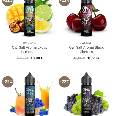
-22%
-22%
OWL SALT
OWL SALT
Owl Salt Aroma Exotic
Owl Salt Aroma Black
Lemonade
Cherries
Ursprünglicher
Aktueller
Ursprünglicher
Aktueller
13,90
€
10,90
€
13,90
€
10,90
€
Preis
Preis
Preis
Preis
war:
ist:
war:
ist:
13,90 €
10,90 €.
13,90 €
10,90 €.
-22%
-22%