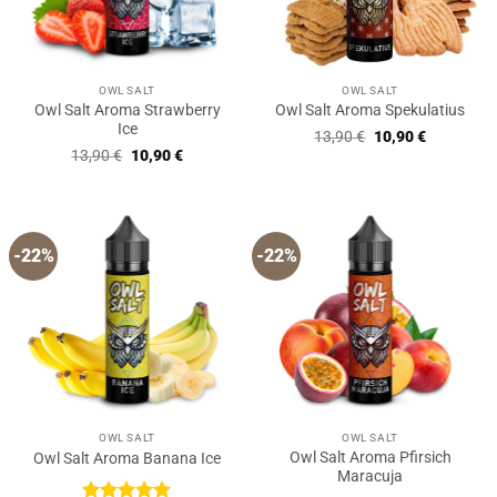
OWL SALT
OWL SALT
Owl Salt Aroma Strawberry
Owl Salt Aroma Spekulatius
Ice
Ursprünglicher
Aktueller
13,90
€
10,90
€
Preis
Preis
Ursprünglicher
Aktueller
13,90
€
10,90
€
war:
ist:
Preis
Preis
13,90 €
10,90 €.
war:
ist:
13,90 €
10,90 €.
-22%
-22%
OWL SALT
OWL SALT
Owl Salt Aroma Pfirsich
Owl Salt Aroma Banana Ice
Maracuja