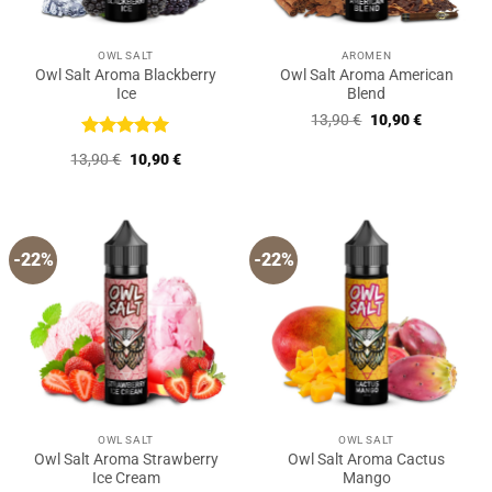
OWL SALT
AROMEN
Owl Salt Aroma Blackberry
Owl Salt Aroma American
Ice
Blend
Ursprünglicher
Aktueller
13,90
€
10,90
€
Preis
Preis
war:
ist:
Bewertet
Ursprünglicher
Aktueller
13,90
€
10,90
€
13,90 €
10,90 €.
mit
5
von
Preis
Preis
5
war:
ist:
13,90 €
10,90 €.
-22%
-22%
OWL SALT
OWL SALT
Owl Salt Aroma Strawberry
Owl Salt Aroma Cactus
Ice Cream
Mango