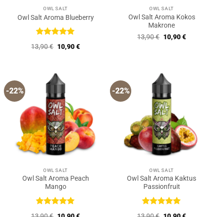
OWL SALT
OWL SALT
Owl Salt Aroma Kokos
Owl Salt Aroma Blueberry
Makrone
Ursprünglicher
Aktueller
13,90
€
10,90
€
Preis
Preis
Bewertet
Ursprünglicher
Aktueller
13,90
€
10,90
€
war:
ist:
mit
5
von
Preis
Preis
13,90 €
10,90 €.
5
war:
ist:
13,90 €
10,90 €.
-22%
-22%
OWL SALT
OWL SALT
Owl Salt Aroma Peach
Owl Salt Aroma Kaktus
Mango
Passionfruit
Bewertet
Bewertet
Ursprünglicher
Aktueller
Ursprünglicher
Aktueller
13,90
€
10,90
€
13,90
€
10,90
€