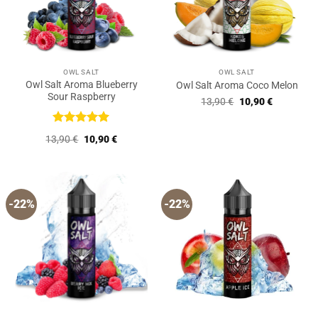
OWL SALT
OWL SALT
Owl Salt Aroma Blueberry
Owl Salt Aroma Coco Melon
Sour Raspberry
Ursprünglicher
Aktueller
13,90
€
10,90
€
Preis
Preis
war:
ist:
13,90 €
10,90 €.
Bewertet
Ursprünglicher
Aktueller
13,90
€
10,90
€
mit
5
von
Preis
Preis
5
war:
ist:
13,90 €
10,90 €.
-22%
-22%