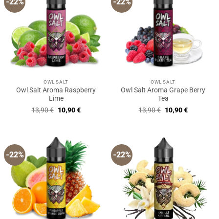
-22%
-22%
OWL SALT
OWL SALT
Owl Salt Aroma Raspberry
Owl Salt Aroma Grape Berry
Lime
Tea
Ursprünglicher
Aktueller
Ursprünglicher
Aktueller
13,90
€
10,90
€
13,90
€
10,90
€
Preis
Preis
Preis
Preis
war:
ist:
war:
ist:
13,90 €
10,90 €.
13,90 €
10,90 €.
-22%
-22%