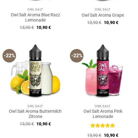
OWL SALT
OWL SALT
Owl Salt Aroma Blue Razz
Owl Salt Aroma Grape
Lemonade
Ursprünglicher
Aktueller
13,90
€
10,90
€
Preis
Preis
Ursprünglicher
Aktueller
13,90
€
10,90
€
war:
ist:
Preis
Preis
13,90 €
10,90 €.
war:
ist:
13,90 €
10,90 €.
-22%
-22%
OWL SALT
OWL SALT
Owl Salt Aroma Buttermilch
Owl Salt Aroma Pink
Zitrone
Lemonade
Ursprünglicher
Aktueller
13,90
€
10,90
€
Preis
Preis
war:
ist:
Bewertet
Ursprünglicher
Aktueller
13,90
€
10,90
€
13,90 €
10,90 €.
mit
5
von