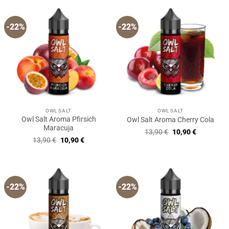
-22%
-22%
OWL SALT
OWL SALT
Owl Salt Aroma Pfirsich
Owl Salt Aroma Cherry Cola
Maracuja
Ursprünglicher
Aktueller
13,90
€
10,90
€
Preis
Preis
Ursprünglicher
Aktueller
13,90
€
10,90
€
war:
ist:
Preis
Preis
13,90 €
10,90 €.
war:
ist:
13,90 €
10,90 €.
-22%
-22%