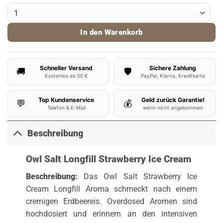
Owl Salt Aroma Strawberry Ice Cream Menge
In den Warenkorb
Schneller Versand
Sichere Zahlung
🚚
🛡️
Kostenlos ab 50 €
PayPal, Klarna, Kreditkarte
Top Kundenservice
Geld zurück Garantie!
💬
💰
Telefon & E-Mail
wenn nicht angekommen
Beschreibung
Owl Salt Longfill Strawberry Ice Cream
Beschreibung:
Das Owl Salt Strawberry Ice
Cream Longfill Aroma schmeckt nach einem
cremigen Erdbeereis. Overdosed Aromen sind
hochdosiert und erinnern an den intensiven