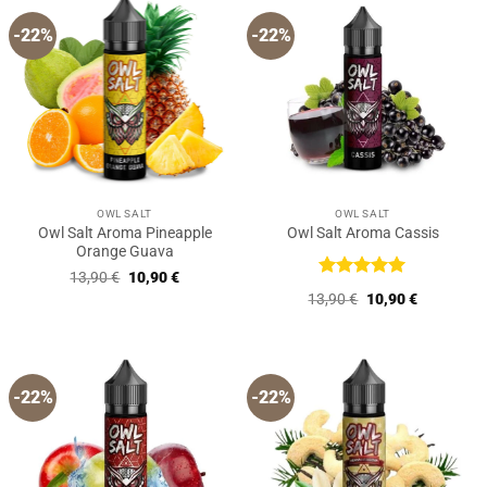
-22%
-22%
OWL SALT
OWL SALT
Owl Salt Aroma Pineapple
Owl Salt Aroma Cassis
Orange Guava
Ursprünglicher
Aktueller
13,90
€
10,90
€
Preis
Preis
Bewertet
Ursprünglicher
Aktueller
13,90
€
10,90
€
war:
ist:
mit
5
von
Preis
Preis
13,90 €
10,90 €.
5
war:
ist:
13,90 €
10,90 €.
-22%
-22%