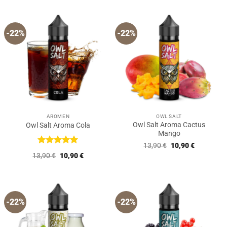
13,90 €
10,90 €.
-22%
-22%
AROMEN
OWL SALT
Owl Salt Aroma Cactus
Owl Salt Aroma Cola
Mango
Ursprünglicher
Aktueller
13,90
€
10,90
€
Preis
Preis
Bewertet
Ursprünglicher
Aktueller
13,90
€
10,90
€
war:
ist:
mit
5
von
Preis
Preis
13,90 €
10,90 €.
5
war:
ist:
13,90 €
10,90 €.
-22%
-22%