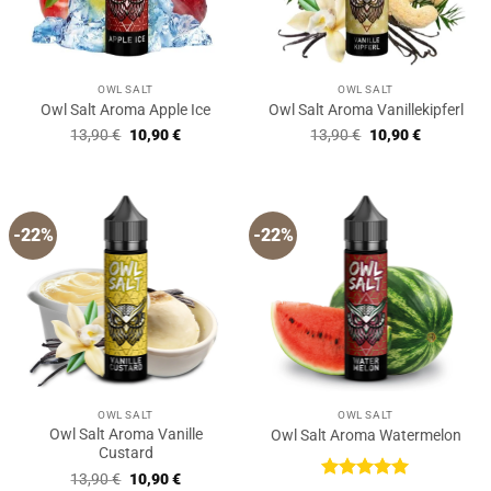
OWL SALT
OWL SALT
Owl Salt Aroma Apple Ice
Owl Salt Aroma Vanillekipferl
Ursprünglicher
Aktueller
Ursprünglicher
Aktueller
13,90
€
10,90
€
13,90
€
10,90
€
Preis
Preis
Preis
Preis
war:
ist:
war:
ist:
13,90 €
10,90 €.
13,90 €
10,90 €.
-22%
-22%
OWL SALT
OWL SALT
Owl Salt Aroma Vanille
Owl Salt Aroma Watermelon
Custard
Ursprünglicher
Aktueller
13,90
€
10,90
€