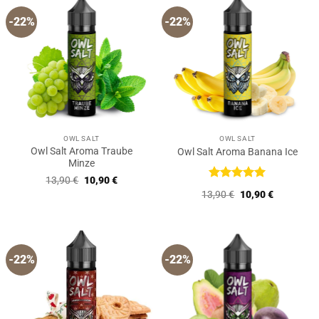
-22%
-22%
OWL SALT
OWL SALT
Owl Salt Aroma Traube
Owl Salt Aroma Banana Ice
Minze
Ursprünglicher
Aktueller
13,90
€
10,90
€
Preis
Preis
Bewertet
Ursprünglicher
Aktueller
13,90
€
10,90
€
war:
ist:
mit
5
von
Preis
Preis
13,90 €
10,90 €.
5
war:
ist:
13,90 €
10,90 €.
-22%
-22%