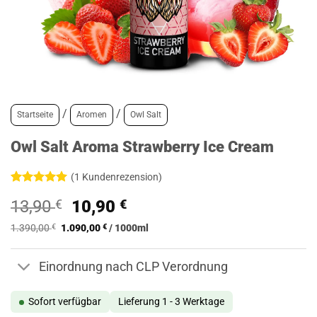
/
/
Startseite
Aromen
Owl Salt
Owl Salt Aroma Strawberry Ice Cream
(
1
Kundenrezension)
Bewertet
1
Ursprünglicher
Aktueller
13,90
€
10,90
€
mit
5
von
5, basierend
Preis
Preis
auf
1.390,00
€
1.090,00
€
/
1000
ml
war:
ist:
Kundenbewertung
13,90 €
10,90 €.
Einordnung nach CLP Verordnung
Sofort verfügbar
Lieferung 1 - 3 Werktage