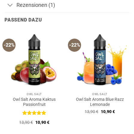
Rezensionen (1)
PASSEND DAZU
-22%
-22%
OWL SALT
OWL SALT
Owl Salt Aroma Kaktus
Owl Salt Aroma Blue Razz
Passionfruit
Lemonade
Ursprünglicher
Aktueller
13,90
€
10,90
€
Preis
Preis
war:
ist:
Bewertet
Ursprünglicher
Aktueller
13,90
€
10,90
€
13,90 €
10,90 €.
mit
5
von
Preis
Preis
5
war:
ist:
13,90 €
10,90 €.