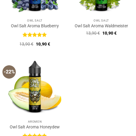
OWL SALT
OWL SALT
Owl Salt Aroma Blueberry
Owl Salt Aroma Waldmeister
Ursprünglicher
Aktueller
13,90
€
10,90
€
Preis
Preis
war:
ist:
Bewertet
Ursprünglicher
Aktueller
13,90
€
10,90
€
13,90 €
10,90 €.
mit
5
von
Preis
Preis
5
war:
ist:
13,90 €
10,90 €.
-22%
AROMEN
Owl Salt Aroma Honeydew