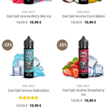
OWL SALT
OWL SALT
Owl Salt Aroma Berry Mix Ice
Owl Salt Aroma Coco Melon
Ursprünglicher
Aktueller
Ursprünglicher
Aktueller
13,90
€
10,90
€
13,90
€
10,90
€
Preis
Preis
Preis
Preis
war:
ist:
war:
ist:
13,90 €
10,90 €.
13,90 €
10,90 €.
-22%
-22%
OWL SALT
OWL SALT
Owl Salt Aroma Strawberry
Owl Salt Aroma Eisbonbon
Ice
Ursprünglicher
Aktueller
13,90
€
10,90
€
Preis
Preis
Bewertet
Ursprünglicher
Aktueller
13,90
€
10,90
€
war:
ist:
mit
5
von
Preis
Preis
13,90 €
10,90 €.
5
war:
ist: