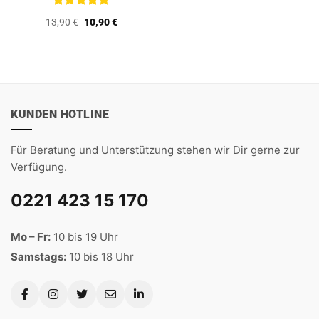
Bewertet
Ursprünglicher
Aktueller
13,90
€
10,90
€
mit
5
von
Preis
Preis
5
war:
ist:
13,90 €
10,90 €.
KUNDEN HOTLINE
Für Beratung und Unterstützung stehen wir Dir gerne zur
Verfügung.
0221 423 15 170
Mo – Fr:
10 bis 19 Uhr
Samstags:
10 bis 18 Uhr