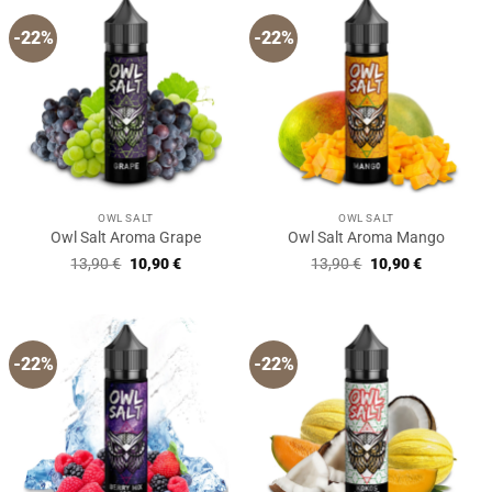
-22%
-22%
OWL SALT
OWL SALT
Owl Salt Aroma Grape
Owl Salt Aroma Mango
Ursprünglicher
Aktueller
Ursprünglicher
Aktueller
13,90
€
10,90
€
13,90
€
10,90
€
Preis
Preis
Preis
Preis
war:
ist:
war:
ist:
13,90 €
10,90 €.
13,90 €
10,90 €.
-22%
-22%