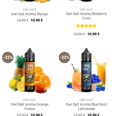
OWL SALT
OWL SALT
Owl Salt Aroma Blueberry
Owl Salt Aroma Mango
Coco
Ursprünglicher
Aktueller
13,90
€
10,90
€
Preis
Preis
war:
ist:
13,90 €
10,90 €.
Bewertet
Ursprünglicher
Aktueller
13,90
€
10,90
€
mit
5
von
Preis
Preis
5
war:
ist:
13,90 €
10,90 €.
-22%
-22%
OWL SALT
OWL SALT
Owl Salt Aroma Orange
Owl Salt Aroma Blue Razz
Fusion
Lemonade
Ursprünglicher
Aktueller
Ursprünglicher
Aktueller
13,90
€
10,90
€
13,90
€
10,90
€