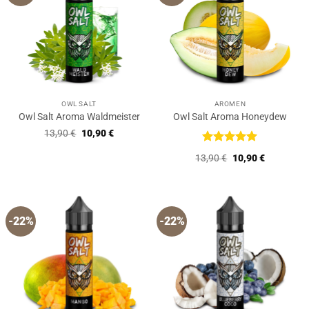
OWL SALT
AROMEN
Owl Salt Aroma Waldmeister
Owl Salt Aroma Honeydew
Ursprünglicher
Aktueller
13,90
€
10,90
€
Preis
Preis
war:
ist:
Bewertet
Ursprünglicher
Aktueller
13,90
€
10,90
€
13,90 €
10,90 €.
mit
5
von
Preis
Preis
5
war:
ist:
13,90 €
10,90 €.
-22%
-22%