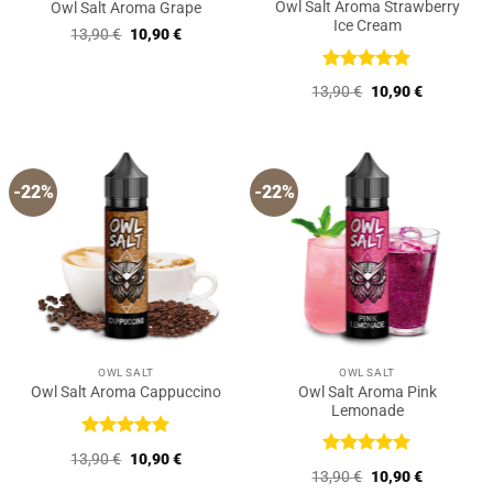
Owl Salt Aroma Strawberry
Owl Salt Aroma Grape
Ice Cream
Ursprünglicher
Aktueller
13,90
€
10,90
€
Preis
Preis
war:
ist:
13,90 €
10,90 €.
Bewertet
Ursprünglicher
Aktueller
13,90
€
10,90
€
mit
5
von
Preis
Preis
5
war:
ist:
13,90 €
10,90 €.
-22%
-22%
OWL SALT
OWL SALT
Owl Salt Aroma Pink
Owl Salt Aroma Cappuccino
Lemonade
Bewertet
Ursprünglicher
Aktueller
13,90
€
10,90
€
mit
5
von
Bewertet
Preis
Preis
Ursprünglicher
Aktueller
13,90
€
10,90
€
5
mit
5
von
war:
ist:
Preis
Preis