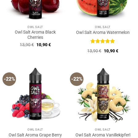
OWL SALT
OWL SALT
Owl Salt Aroma Black
Owl Salt Aroma Watermelon
Cherries
Ursprünglicher
Aktueller
13,90
€
10,90
€
Preis
Preis
Bewertet
Ursprünglicher
Aktueller
13,90
€
10,90
€
war:
ist:
mit
5
von
Preis
Preis
13,90 €
10,90 €.
5
war:
ist:
13,90 €
10,90 €.
-22%
-22%
OWL SALT
OWL SALT
Owl Salt Aroma Grape Berry
Owl Salt Aroma Vanillekipferl