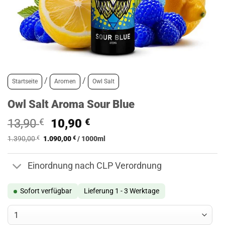
/
/
Startseite
Aromen
Owl Salt
Owl Salt Aroma Sour Blue
Ursprünglicher
Aktueller
13,90
€
10,90
€
Preis
Preis
1.390,00
€
1.090,00
€
/
1000
ml
war:
ist:
13,90 €
10,90 €.
Einordnung nach CLP Verordnung
Sofort verfügbar
Lieferung 1 - 3 Werktage
Owl Salt Aroma Sour Blue Menge