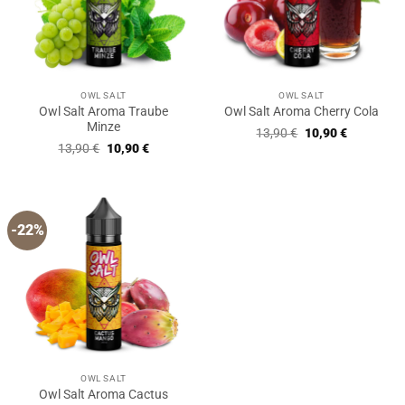
OWL SALT
OWL SALT
Owl Salt Aroma Traube
Owl Salt Aroma Cherry Cola
Minze
Ursprünglicher
Aktueller
13,90
€
10,90
€
Preis
Preis
Ursprünglicher
Aktueller
13,90
€
10,90
€
war:
ist:
Preis
Preis
13,90 €
10,90 €.
war:
ist:
13,90 €
10,90 €.
-22%
OWL SALT
Owl Salt Aroma Cactus