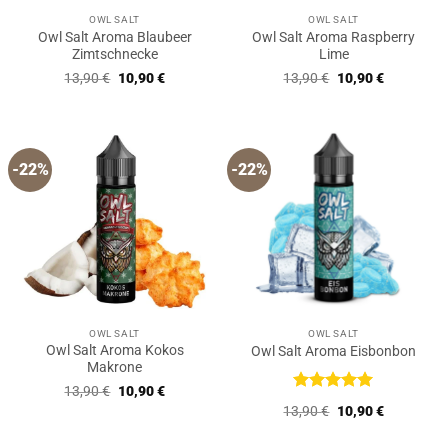
OWL SALT
OWL SALT
Owl Salt Aroma Blaubeer
Owl Salt Aroma Raspberry
Zimtschnecke
Lime
Ursprünglicher
Aktueller
Ursprünglicher
Aktueller
13,90
€
10,90
€
13,90
€
10,90
€
Preis
Preis
Preis
Preis
war:
ist:
war:
ist:
13,90 €
10,90 €.
13,90 €
10,90 €.
-22%
-22%
OWL SALT
OWL SALT
Owl Salt Aroma Kokos
Owl Salt Aroma Eisbonbon
Makrone
Ursprünglicher
Aktueller
13,90
€
10,90
€
Preis
Preis
Bewertet
Ursprünglicher
Aktueller
13,90
€
10,90
€
war:
ist:
mit
5
von
Preis
Preis
13,90 €
10,90 €.
5
war:
ist: