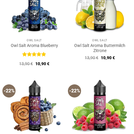
OWL SALT
OWL SALT
Owl Salt Aroma Buttermilch
Owl Salt Aroma Blueberry
Zitrone
Ursprünglicher
Aktueller
13,90
€
10,90
€
Preis
Preis
Bewertet
Ursprünglicher
Aktueller
13,90
€
10,90
€
war:
ist:
mit
5
von
Preis
Preis
13,90 €
10,90 €.
5
war:
ist:
13,90 €
10,90 €.
-22%
-22%