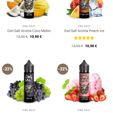
OWL SALT
OWL SALT
Owl Salt Aroma Coco Melon
Owl Salt Aroma Peach Ice
Ursprünglicher
Aktueller
13,90
€
10,90
€
Preis
Preis
war:
ist:
Bewertet
Ursprünglicher
Aktueller
13,90
€
10,90
€
13,90 €
10,90 €.
mit
5
von
Preis
Preis
5
war:
ist:
13,90 €
10,90 €.
-22%
-22%
OWL SALT
OWL SALT