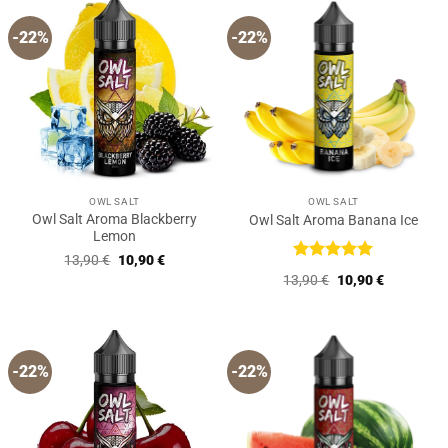
-22%
-22%
OWL SALT
OWL SALT
Owl Salt Aroma Blackberry
Owl Salt Aroma Banana Ice
Lemon
Ursprünglicher
Aktueller
13,90
€
10,90
€
Preis
Preis
Bewertet
Ursprünglicher
Aktueller
13,90
€
10,90
€
war:
ist:
mit
5
von
Preis
Preis
13,90 €
10,90 €.
5
war:
ist:
13,90 €
10,90 €.
-22%
-22%