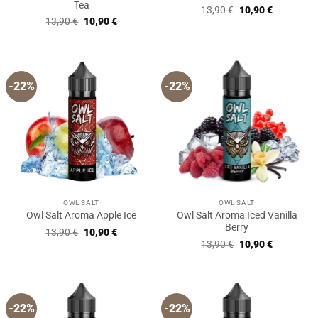
Tea
Ursprünglicher
Aktueller
13,90
€
10,90
€
Preis
Preis
Ursprünglicher
Aktueller
13,90
€
10,90
€
war:
ist:
Preis
Preis
13,90 €
10,90 €.
war:
ist:
13,90 €
10,90 €.
-22%
-22%
OWL SALT
OWL SALT
Owl Salt Aroma Iced Vanilla
Owl Salt Aroma Apple Ice
Berry
Ursprünglicher
Aktueller
13,90
€
10,90
€
Preis
Preis
Ursprünglicher
Aktueller
13,90
€
10,90
€
war:
ist:
Preis
Preis
13,90 €
10,90 €.
war:
ist:
13,90 €
10,90 €.
-22%
-22%