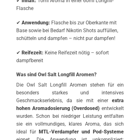
✔
Inhalt:
10ml Aroma in einer 60ml Longfill-
Flasche
✔
Anwendung:
Flasche bis zur Oberkante mit
Base sowie bei Bedarf Nikotin Shots auffüllen,
schütteln und dampfen – nicht pur dampfen!
✔
Reifezeit:
Keine Reifezeit nötig – sofort
dampfbereit
Was sind Owl Salt Longfill Aromen?
Die Owl Salt Longfill Aromen stehen für ein
besonders starkes und intensives
Geschmackserlebnis, da sie mit einer
extra
hohen Aromadosierung (Overdosed)
entwickelt
wurden. Schon bei niedriger Leistung entfalten
sie ein vollmundiges, klares Aroma, das sich
ideal für
MTL-Verdampfer und Pod-Systeme
eignet. Die Anwendung ist unkompliziert: