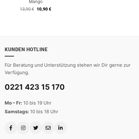
Mango
Ursprünglicher
Aktueller
13,90
€
10,90
€
Preis
Preis
war:
ist:
13,90 €
10,90 €.
KUNDEN HOTLINE
Für Beratung und Unterstützung stehen wir Dir gerne zur
Verfügung.
0221 423 15 170
Mo – Fr:
10 bis 19 Uhr
Samstags:
10 bis 18 Uhr