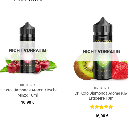
5
mit
5
von
war:
ist:
Preis
Preis
5
14,90 €
11,49 
war:
ist:
14,90 €
11,49 €.
NICHT VORRÄTIG
NICHT VORRÄTIG
DR. KERO
DR. KERO
r. Kero Diamonds Aroma Kirsche
Dr. Kero Diamonds Aroma Kiw
Minze 10ml
Erdbeere 10ml
16,90
€
Bewertet
16,90
€
mit
5
von
5