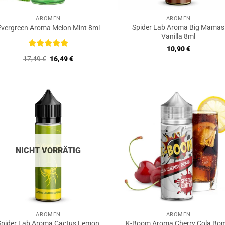
AROMEN
AROMEN
Spider Lab Aroma Big Mamas
Evergreen Aroma Melon Mint 8ml
Vanilla 8ml
10,90
€
Bewertet
Ursprünglicher
Aktueller
17,49
€
16,49
€
mit
5
von
Preis
Preis
5
war:
ist:
17,49 €
16,49 €.
NICHT VORRÄTIG
AROMEN
AROMEN
Spider Lab Aroma Cactus Lemon
K-Boom Aroma Cherry Cola Bo