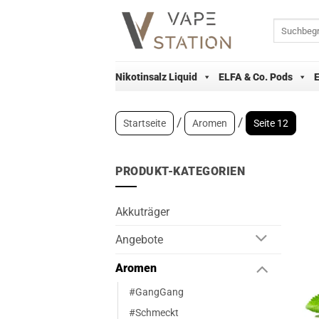
Zum
Inhalt
Suchen
nach:
springen
Nikotinsalz Liquid
ELFA & Co. Pods
/
/
Startseite
Aromen
Seite 12
PRODUKT-KATEGORIEN
Akkuträger
Angebote
Aromen
#GangGang
#Schmeckt