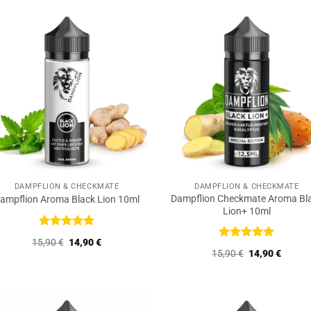
DAMPFLION & CHECKMATE
DAMPFLION & CHECKMATE
Dampflion Checkmate Aroma Bl
ampflion Aroma Black Lion 10ml
Lion+ 10ml
Bewertet
Ursprünglicher
Aktueller
15,90
€
14,90
€
mit
5
von
Bewertet
Preis
Preis
Ursprüngliche
Aktuell
15,90
€
14,90
€
5
mit
5
von
war:
ist:
Preis
Preis
5
15,90 €
14,90 €.
war:
ist:
15,90 €
14,90 