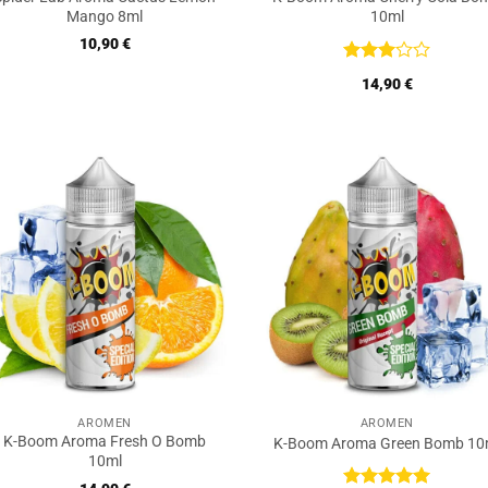
Mango 8ml
10ml
10,90
€
Bewertet
14,90
€
mit
3
von 5
AROMEN
AROMEN
K-Boom Aroma Fresh O Bomb
K-Boom Aroma Green Bomb 10
10ml