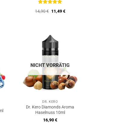
Bewertet
Ursprünglicher
Aktueller
14,90
€
11,49
€
mit
5
von
Preis
Preis
5
war:
ist:
14,90 €
11,49 €.
NICHT VORRÄTIG
DR. KERO
Dr. Kero Diamonds Aroma
ml
Haselnuss 10ml
16,90
€
r
er