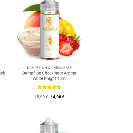
DAMPFLION & CHECKMATE
ack
Dampflion Checkmate Aroma
White Knight 10ml
r
er
Bewertet
Ursprünglicher
Aktueller
15,90
€
14,90
€
€.
mit
5
von
Preis
Preis
5
war:
ist:
15,90 €
14,90 €.