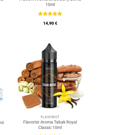
10ml
Bewertet
14,90
€
mit
5
von
5
FLAVORIST
Flavorist Aroma Tabak Royal
ml
Classic 10ml