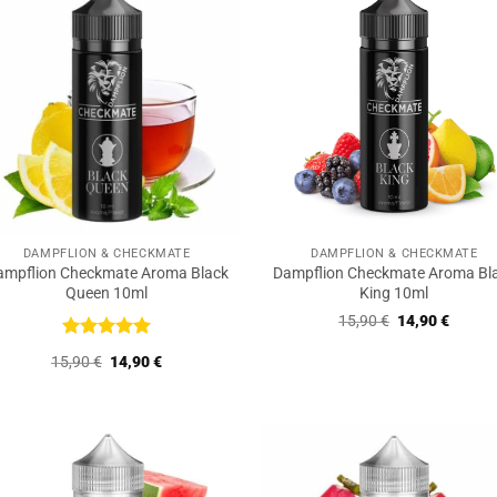
DAMPFLION & CHECKMATE
DAMPFLION & CHECKMATE
ampflion Checkmate Aroma Black
Dampflion Checkmate Aroma Bl
Queen 10ml
King 10ml
Ursprüngliche
Aktuell
15,90
€
14,90
€
Preis
Preis
war:
ist:
Bewertet
Ursprünglicher
Aktueller
15,90
€
14,90
€
15,90 €
14,90 
mit
5
von
Preis
Preis
5
war:
ist:
15,90 €
14,90 €.