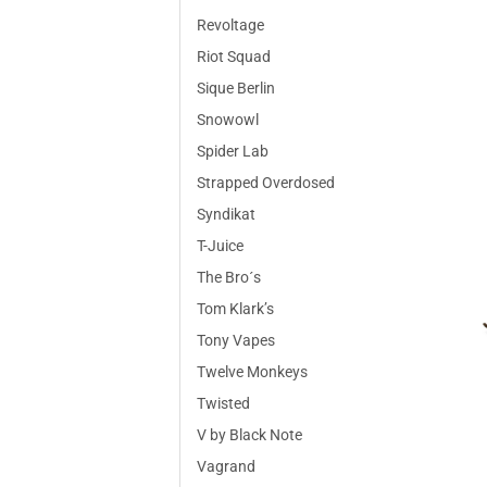
Revoltage
Riot Squad
Sique Berlin
Snowowl
Spider Lab
Strapped Overdosed
Syndikat
T-Juice
The Bro´s
Tom Klark’s
Tony Vapes
Twelve Monkeys
Twisted
V by Black Note
Vagrand