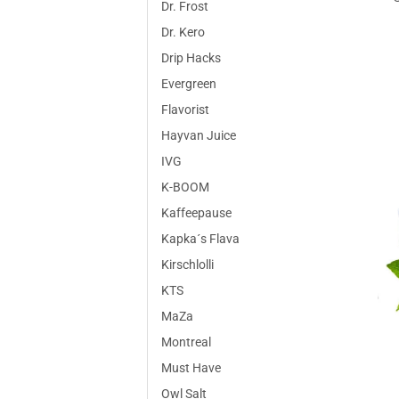
Dr. Frost
Dr. Kero
Drip Hacks
Evergreen
Flavorist
Hayvan Juice
IVG
K-BOOM
Kaffeepause
Kapka´s Flava
Kirschlolli
KTS
MaZa
Montreal
Must Have
Owl Salt