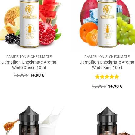
DAMPFLION & CHECKMATE
DAMPFLION & CHECKMATE
Dampflion Checkmate Aroma
Dampflion Checkmate Aroma
White Queen 10ml
White King 10ml
Ursprünglicher
Aktueller
15,90
€
14,90
€
Preis
Preis
war:
ist:
Bewertet
Ursprüngliche
Aktuell
15,90
€
14,90
€
15,90 €
14,90 €.
mit
5
von
Preis
Preis
5
war:
ist:
15,90 €
14,90 