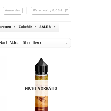
Anmelden
Warenkorb /
0,00
€
aretten
Zubehör
SALE %
h
lität
ert
NICHT VORRÄTIG