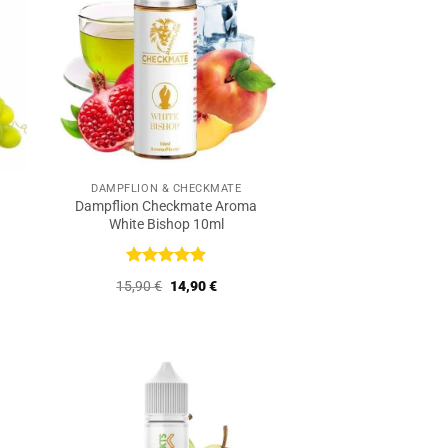
DAMPFLION & CHECKMATE
Dampflion Checkmate Aroma
White Bishop 10ml
Bewertet
r
er
Ursprünglicher
Aktueller
15,90
€
14,90
€
mit
5
von
Preis
Preis
5
war:
ist:
€.
15,90 €
14,90 €.