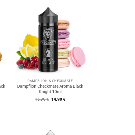
DAMPFLION & CHECKMATE
ack
Dampflion Checkmate Aroma Black
Knight 10ml
Ursprünglicher
Aktueller
15,90
€
14,90
€
Preis
Preis
war:
ist:
r
er
15,90 €
14,90 €.
€.