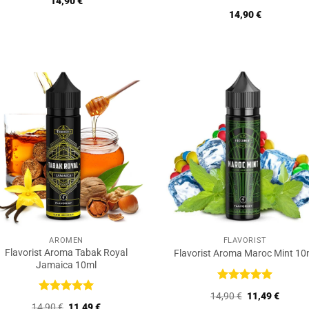
14,90
€
Bewertet
14,90
€
mit
5
von
5
AROMEN
FLAVORIST
Flavorist Aroma Tabak Royal
Flavorist Aroma Maroc Mint 10
Jamaica 10ml
Bewertet
Ursprüngliche
Aktuell
14,90
€
11,49
€
mit
5
von
Bewertet
Preis
Preis
Ursprünglicher
Aktueller
14,90
€
11,49
€