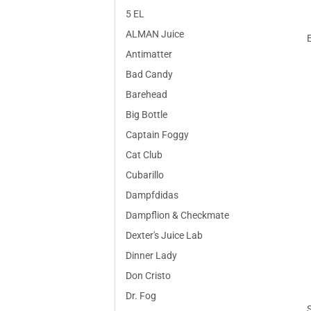
5 EL
ALMAN Juice
Antimatter
Bad Candy
Barehead
Big Bottle
Captain Foggy
Cat Club
Cubarillo
Dampfdidas
Dampflion & Checkmate
Dexter's Juice Lab
Dinner Lady
Don Cristo
Dr. Fog