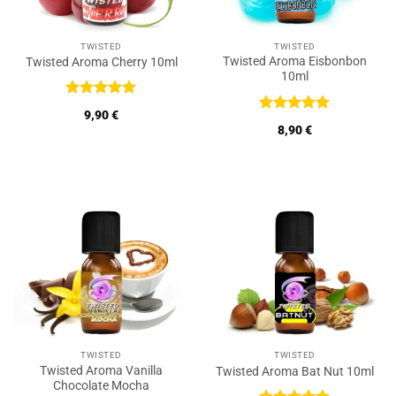
TWISTED
TWISTED
Twisted Aroma Eisbonbon
Twisted Aroma Cherry 10ml
10ml
Bewertet
9,90
€
mit
5
von
Bewertet
8,90
€
5
mit
5
von
5
TWISTED
TWISTED
Twisted Aroma Vanilla
Twisted Aroma Bat Nut 10ml
Chocolate Mocha