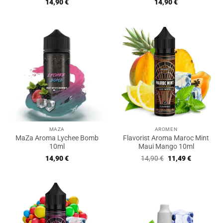
14,90
€
14,90
€
MAZA
AROMEN
MaZa Aroma Lychee Bomb
Flavorist Aroma Maroc Mint
10ml
Maui Mango 10ml
Ursprünglicher
Aktueller
14,90
€
14,90
€
11,49
€
Preis
Preis
war:
ist:
14,90 €
11,49 €.