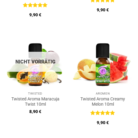
Bewertet
9,90
€
mit
5
von
Bewertet
9,90
€
5
mit
5
von
5
NICHT VORRÄTIG
TWISTED
AROMEN
Twisted Aroma Maracuja
Twisted Aroma Creamy
Twist 10ml
Melon 10ml
8,90
€
Bewertet
9,90
€
mit
5
von
5