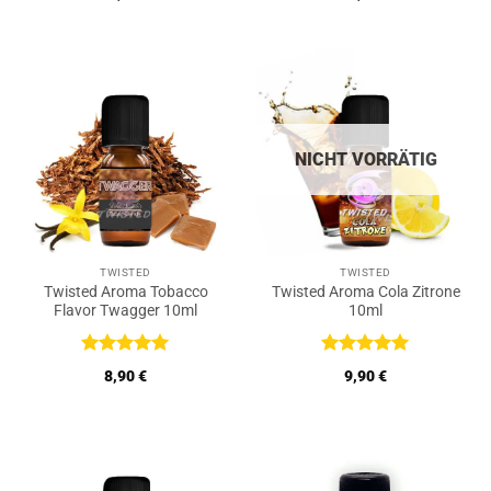
NICHT VORRÄTIG
TWISTED
TWISTED
Twisted Aroma Tobacco
Twisted Aroma Cola Zitrone
Flavor Twagger 10ml
10ml
Bewertet
Bewertet
8,90
€
9,90
€
mit
5
von
mit
5
von
5
5