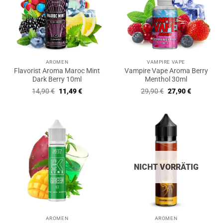
AROMEN
VAMPIRE VAPE
Flavorist Aroma Maroc Mint
Vampire Vape Aroma Berry
Dark Berry 10ml
Menthol 30ml
Ursprünglicher
Aktueller
Ursprünglicher
Aktueller
14,90
€
11,49
€
29,90
€
27,90
€
Preis
Preis
Preis
Preis
war:
ist:
war:
ist:
14,90 €
11,49 €.
29,90 €
27,90 €.
NICHT VORRÄTIG
AROMEN
AROMEN