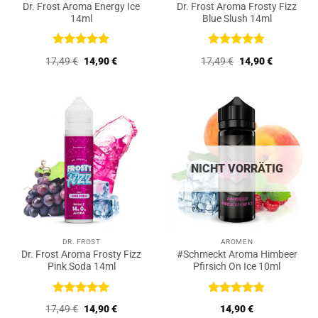
Dr. Frost Aroma Energy Ice
Dr. Frost Aroma Frosty Fizz
14ml
Blue Slush 14ml
Bewertet
Bewertet
Ursprünglicher
Aktueller
Ursprünglicher
Aktueller
17,49
€
14,90
€
17,49
€
14,90
€
mit
5
von
mit
5
von
Preis
Preis
Preis
Preis
5
5
war:
ist:
war:
ist:
17,49 €
14,90 €.
17,49 €
14,90 €.
NICHT VORRÄTIG
DR. FROST
AROMEN
Dr. Frost Aroma Frosty Fizz
#Schmeckt Aroma Himbeer
Pink Soda 14ml
Pfirsich On Ice 10ml
Bewertet
Bewertet
Ursprünglicher
Aktueller
17,49
€
14,90
€
14,90
€
mit
5
von
mit
5
von
Preis
Preis