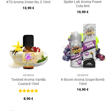
Spider Lab Aroma Power
KTS Aroma Green No.3 10ml
Cola 8ml
13,90
€
10,90
€
AROMEN
AROMEN
Twisted Aroma Vanilla
K-Boom Aroma Grape Bomb
Custard 10ml
10ml
14,90
€
Bewertet
8,90
€
mit
5
von
5