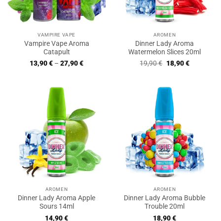
VAMPIRE VAPE
AROMEN
Vampire Vape Aroma
Dinner Lady Aroma
Catapult
Watermelon Slices 20ml
Ursprünglicher
Aktueller
13,90
€
–
27,90
€
19,90
€
18,90
€
Preis
Preis
war:
ist:
19,90 €
18,90 €.
AROMEN
AROMEN
Dinner Lady Aroma Apple
Dinner Lady Aroma Bubble
Sours 14ml
Trouble 20ml
14,90
€
18,90
€