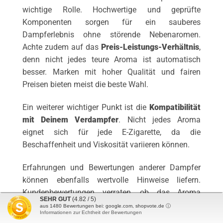
wichtige Rolle. Hochwertige und geprüfte
Komponenten sorgen für ein sauberes
Dampferlebnis ohne störende Nebenaromen.
Achte zudem auf das
Preis-Leistungs-Verhältnis
,
denn nicht jedes teure Aroma ist automatisch
besser. Marken mit hoher Qualität und fairen
Preisen bieten meist die beste Wahl.
Ein weiterer wichtiger Punkt ist die
Kompatibilität
mit Deinem Verdampfer
. Nicht jedes Aroma
eignet sich für jede E-Zigarette, da die
Beschaffenheit und Viskosität variieren können.
Erfahrungen und Bewertungen anderer Dampfer
können ebenfalls wertvolle Hinweise liefern.
Kundenbewertungen verraten, ob das Aroma
SEHR GUT
(4.82 / 5)
geschmacklich überzeugt und die gewünschte
aus
1480
Bewertungen bei: google.com, shopvote.de ⓘ
Informationen zur Echtheit der Bewertungen
Intensität bietet.