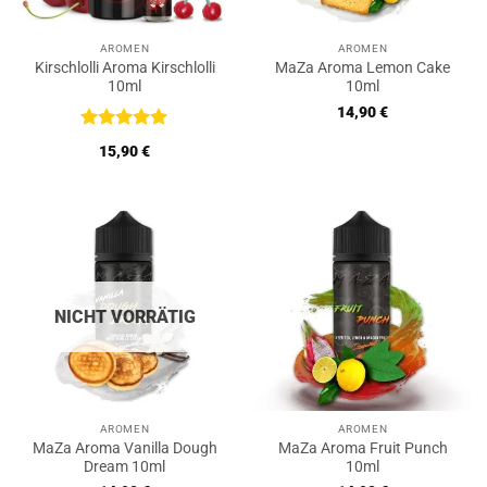
AROMEN
AROMEN
Kirschlolli Aroma Kirschlolli
MaZa Aroma Lemon Cake
10ml
10ml
14,90
€
Bewertet
15,90
€
mit
5
von
5
NICHT VORRÄTIG
AROMEN
AROMEN
MaZa Aroma Vanilla Dough
MaZa Aroma Fruit Punch
Dream 10ml
10ml