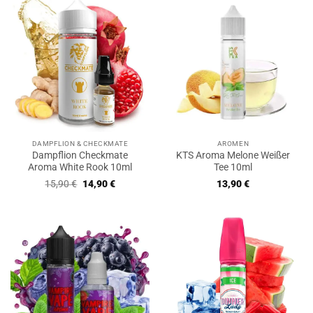
DAMPFLION & CHECKMATE
AROMEN
Dampflion Checkmate
KTS Aroma Melone Weißer
Aroma White Rook 10ml
Tee 10ml
Ursprünglicher
Aktueller
15,90
€
14,90
€
13,90
€
Preis
Preis
war:
ist:
15,90 €
14,90 €.