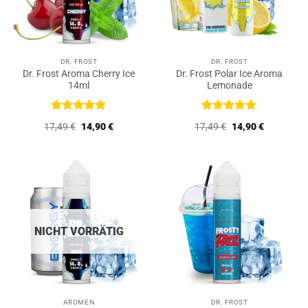
DR. FROST
DR. FROST
Dr. Frost Aroma Cherry Ice
Dr. Frost Polar Ice Aroma
14ml
Lemonade
Bewertet
Bewertet
Ursprünglicher
Aktueller
Ursprünglicher
Aktueller
17,49
€
14,90
€
17,49
€
14,90
€
mit
5
von
mit
5
von
Preis
Preis
Preis
Preis
5
5
war:
ist:
war:
ist:
17,49 €
14,90 €.
17,49 €
14,90 €.
NICHT VORRÄTIG
AROMEN
DR. FROST