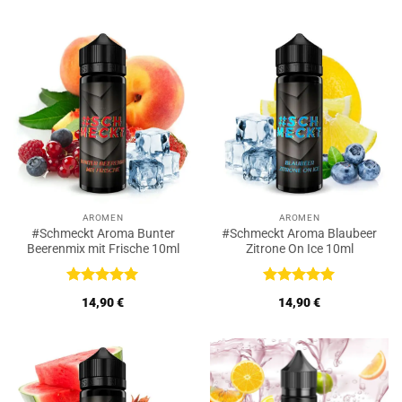
5
5
war:
ist:
17,49 €
14,90 €.
AROMEN
AROMEN
#Schmeckt Aroma Bunter
#Schmeckt Aroma Blaubeer
Beerenmix mit Frische 10ml
Zitrone On Ice 10ml
Bewertet
Bewertet
14,90
€
14,90
€
mit
5
von
mit
5
von
5
5