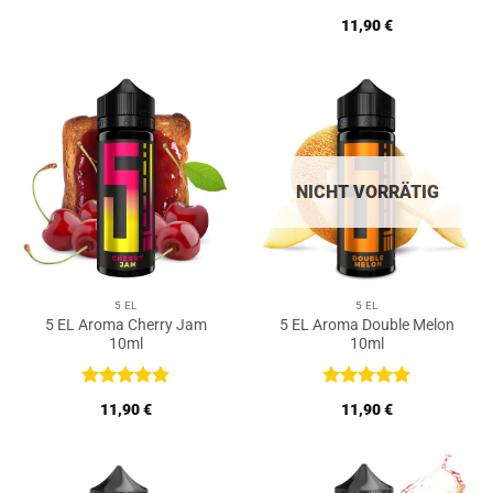
Bewertet
11,90
€
mit
5
von
5
NICHT VORRÄTIG
5 EL
5 EL
5 EL Aroma Cherry Jam
5 EL Aroma Double Melon
10ml
10ml
Bewertet
Bewertet
11,90
€
11,90
€
mit
5
von
mit
5
von
5
5