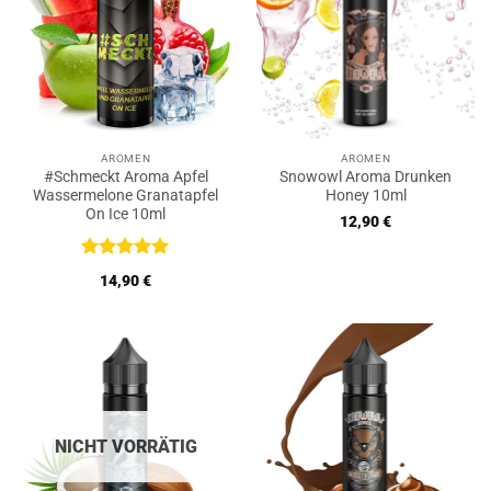
AROMEN
AROMEN
#Schmeckt Aroma Apfel
Snowowl Aroma Drunken
Wassermelone Granatapfel
Honey 10ml
On Ice 10ml
12,90
€
Bewertet
14,90
€
mit
5
von
5
NICHT VORRÄTIG