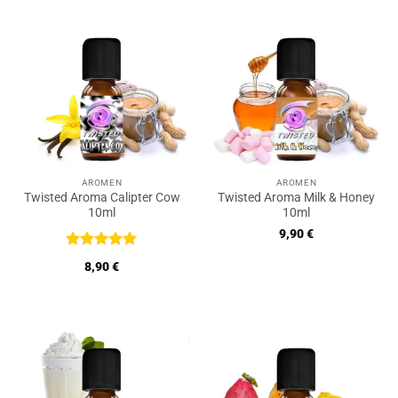
AROMEN
AROMEN
Twisted Aroma Calipter Cow
Twisted Aroma Milk & Honey
10ml
10ml
9,90
€
Bewertet
8,90
€
mit
5
von
5