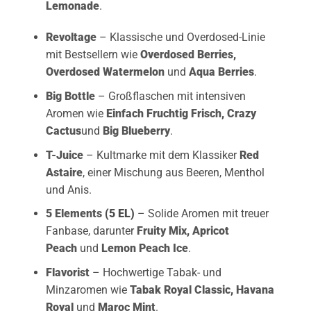
Lemonade
.
Revoltage
– Klassische und Overdosed-Linie
mit Bestsellern wie
Overdosed Berries
,
Overdosed Watermelon
und
Aqua Berries
.
Big Bottle
– Großflaschen mit intensiven
Aromen wie
Einfach Fruchtig Frisch
,
Crazy
Cactus
und
Big Blueberry
.
T-Juice
– Kultmarke mit dem Klassiker
Red
Astaire
, einer Mischung aus Beeren, Menthol
und Anis.
5 Elements
(5 EL)
– Solide Aromen mit treuer
Fanbase, darunter
Fruity Mix
,
Apricot
Peach
und
Lemon Peach Ice
.
Flavorist
– Hochwertige Tabak- und
Minzaromen wie
Tabak Royal Classic
,
Havana
Royal
und
Maroc Mint
.