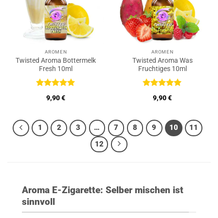
AROMEN
AROMEN
Twisted Aroma Bottermelk
Twisted Aroma Was
Fresh 10ml
Fruchtiges 10ml
Bewertet
Bewertet
9,90
€
9,90
€
mit
5
von
mit
5
von
5
5
1
2
3
…
7
8
9
10
11
12
Aroma E-Zigarette: Selber mischen ist
sinnvoll