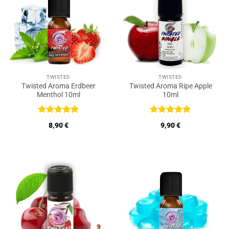
TWISTED
TWISTED
Twisted Aroma Erdbeer
Twisted Aroma Ripe Apple
Menthol 10ml
10ml
Bewertet
Bewertet
8,90
€
9,90
€
mit
5
von
mit
5
von
5
5