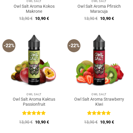
OWL SALT
OWL SALT
Owl Salt Aroma Kokos
Owl Salt Aroma Pfirsich
Makrone
Maracuja
Ursprünglicher
Aktueller
Ursprünglicher
Aktueller
13,90
€
10,90
€
13,90
€
10,90
€
Preis
Preis
Preis
Preis
war:
ist:
war:
ist:
13,90 €
10,90 €.
13,90 €
10,90 €.
-22%
-22%
OWL SALT
OWL SALT
Owl Salt Aroma Kaktus
Owl Salt Aroma Strawberry
Passionfruit
Kiwi
Bewertet
Bewertet
Ursprünglicher
Aktueller
Ursprünglicher
Aktueller
13,90
€
10,90
€
13,90
€
10,90
€
mit
5
von
mit
5
von
Preis
Preis
Preis
Preis
5
5
war:
ist:
war:
ist: