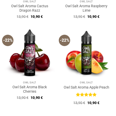
OWL SALT
OWL SALT
Owl Salt Aroma Cactus
Owl Salt Aroma Raspberry
Dragon Razz
Lime
Ursprünglicher
Aktueller
Ursprünglicher
Aktueller
13,90
€
10,90
€
13,90
€
10,90
€
Preis
Preis
Preis
Preis
war:
ist:
war:
ist:
13,90 €
10,90 €.
13,90 €
10,90 €.
-22%
-22%
OWL SALT
OWL SALT
Owl Salt Aroma Black
Owl Salt Aroma Apple Peach
Cherries
Ursprünglicher
Aktueller
13,90
€
10,90
€
Preis
Preis
Bewertet
Ursprünglicher
Aktueller
13,90
€
10,90
€
war:
ist:
mit
5
von
Preis
Preis
13,90 €
10,90 €.
5
war:
ist:
13,90 €
10,90 €.