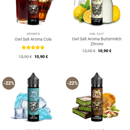
AROMEN
OWL SALT
Owl Salt Aroma Buttermilch
Owl Salt Aroma Cola
Zitrone
Ursprünglicher
Aktueller
13,90
€
10,90
€
Preis
Preis
Bewertet
Ursprünglicher
Aktueller
13,90
€
10,90
€
war:
ist:
mit
5
von
Preis
Preis
13,90 €
10,90 €.
5
war:
ist:
13,90 €
10,90 €.
-22%
-22%