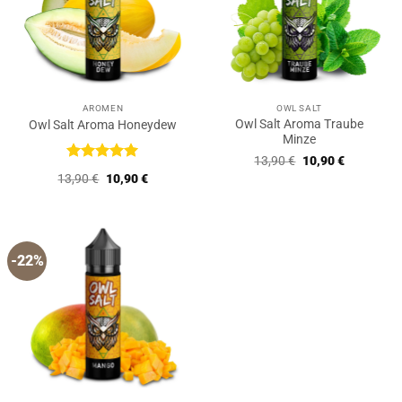
AROMEN
OWL SALT
Owl Salt Aroma Traube
Owl Salt Aroma Honeydew
Minze
Ursprünglicher
Aktueller
13,90
€
10,90
€
Preis
Preis
Bewertet
Ursprünglicher
Aktueller
13,90
€
10,90
€
war:
ist:
mit
5
von
Preis
Preis
13,90 €
10,90 €.
5
war:
ist:
13,90 €
10,90 €.
-22%