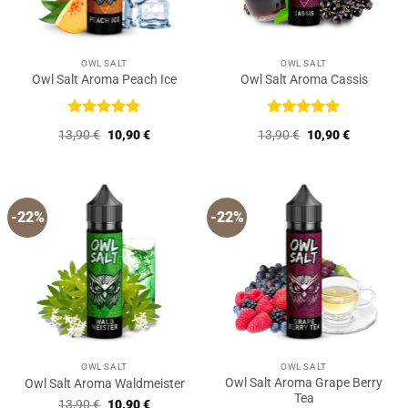
OWL SALT
OWL SALT
Owl Salt Aroma Peach Ice
Owl Salt Aroma Cassis
Bewertet
Bewertet
Ursprünglicher
Aktueller
Ursprünglicher
Aktueller
13,90
€
10,90
€
13,90
€
10,90
€
mit
5
von
mit
5
von
Preis
Preis
Preis
Preis
5
5
war:
ist:
war:
ist:
13,90 €
10,90 €.
13,90 €
10,90 €.
-22%
-22%
OWL SALT
OWL SALT
Owl Salt Aroma Grape Berry
Owl Salt Aroma Waldmeister
Tea
Ursprünglicher
Aktueller
13,90
€
10,90
€