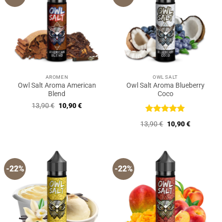
AROMEN
OWL SALT
Owl Salt Aroma American
Owl Salt Aroma Blueberry
Blend
Coco
Ursprünglicher
Aktueller
13,90
€
10,90
€
Preis
Preis
war:
ist:
Bewertet
Ursprünglicher
Aktueller
13,90
€
10,90
€
13,90 €
10,90 €.
mit
5
von
Preis
Preis
5
war:
ist:
13,90 €
10,90 €.
-22%
-22%