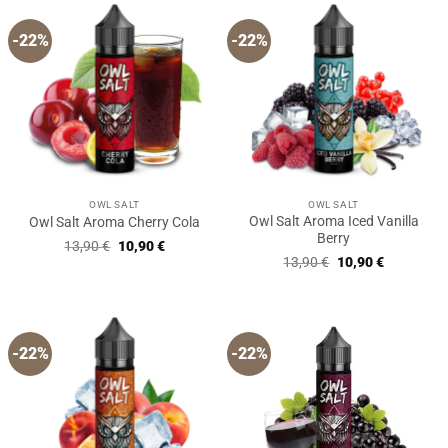
-22%
-22%
OWL SALT
OWL SALT
Owl Salt Aroma Iced Vanilla
Owl Salt Aroma Cherry Cola
Berry
Ursprünglicher
Aktueller
13,90
€
10,90
€
Preis
Preis
Ursprünglicher
Aktueller
13,90
€
10,90
€
war:
ist:
Preis
Preis
13,90 €
10,90 €.
war:
ist:
13,90 €
10,90 €.
-22%
-22%