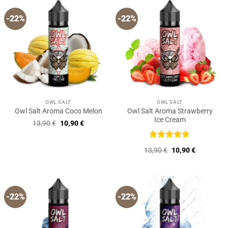
-22%
-22%
OWL SALT
OWL SALT
Owl Salt Aroma Strawberry
Owl Salt Aroma Coco Melon
Ice Cream
Ursprünglicher
Aktueller
13,90
€
10,90
€
Preis
Preis
war:
ist:
13,90 €
10,90 €.
Bewertet
Ursprünglicher
Aktueller
13,90
€
10,90
€
mit
5
von
Preis
Preis
5
war:
ist:
13,90 €
10,90 €.
-22%
-22%