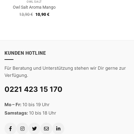
OWL SALT
Owl Salt Aroma Mango
Ursprünglicher
Aktueller
13,90
€
10,90
€
Preis
Preis
war:
ist:
13,90 €
10,90 €.
KUNDEN HOTLINE
Für Beratung und Unterstützung stehen wir Dir gerne zur
Verfügung.
0221 423 15 170
Mo – Fr:
10 bis 19 Uhr
Samstags:
10 bis 18 Uhr