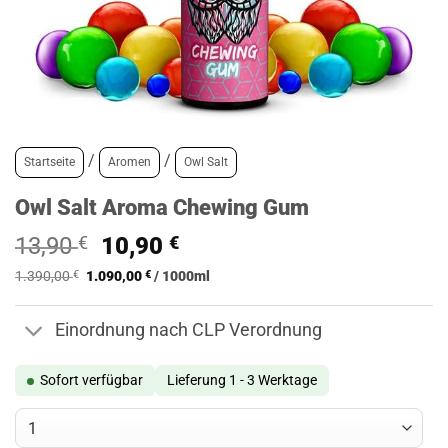
/
/
Startseite
Aromen
Owl Salt
Owl Salt Aroma Chewing Gum
Ursprünglicher
Aktueller
13,90
€
10,90
€
Preis
Preis
1.390,00
€
1.090,00
€
/
1000
ml
war:
ist:
13,90 €
10,90 €.
Einordnung nach CLP Verordnung
Sofort verfügbar
Lieferung 1 - 3 Werktage
Owl Salt Aroma Chewing Gum Menge