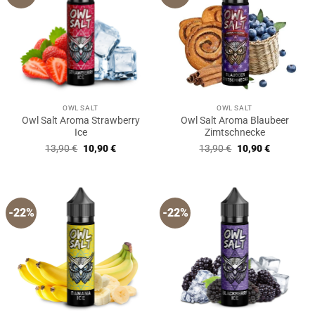
OWL SALT
OWL SALT
Owl Salt Aroma Strawberry
Owl Salt Aroma Blaubeer
Ice
Zimtschnecke
Ursprünglicher
Aktueller
Ursprünglicher
Aktueller
13,90
€
10,90
€
13,90
€
10,90
€
Preis
Preis
Preis
Preis
war:
ist:
war:
ist:
13,90 €
10,90 €.
13,90 €
10,90 €.
-22%
-22%