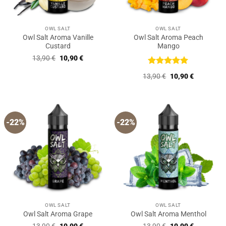
OWL SALT
OWL SALT
Owl Salt Aroma Vanille
Owl Salt Aroma Peach
Custard
Mango
Ursprünglicher
Aktueller
13,90
€
10,90
€
Preis
Preis
war:
ist:
Bewertet
Ursprünglicher
Aktueller
13,90
€
10,90
€
13,90 €
10,90 €.
mit
5
von
Preis
Preis
5
war:
ist:
13,90 €
10,90 €.
-22%
-22%
OWL SALT
OWL SALT
Owl Salt Aroma Grape
Owl Salt Aroma Menthol
Ursprünglicher
Aktueller
Ursprünglicher
Aktueller