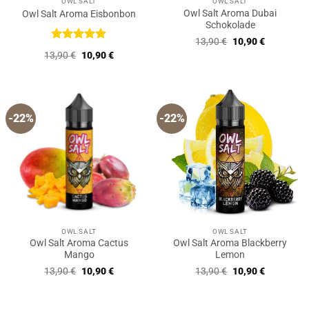
OWL SALT
OWL SALT
Owl Salt Aroma Dubai
Owl Salt Aroma Eisbonbon
Schokolade
Ursprünglicher
Aktueller
13,90
€
10,90
€
Preis
Preis
Bewertet
Ursprünglicher
Aktueller
13,90
€
10,90
€
war:
ist:
mit
5
von
Preis
Preis
13,90 €
10,90 €.
5
war:
ist:
13,90 €
10,90 €.
-22%
-22%
OWL SALT
OWL SALT
Owl Salt Aroma Cactus
Owl Salt Aroma Blackberry
Mango
Lemon
Ursprünglicher
Aktueller
Ursprünglicher
Aktueller
13,90
€
10,90
€
13,90
€
10,90
€
Preis
Preis
Preis
Preis
war:
ist:
war:
ist:
13,90 €
10,90 €.
13,90 €
10,90 €.