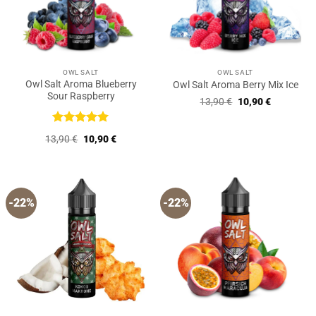
OWL SALT
OWL SALT
Owl Salt Aroma Blueberry
Owl Salt Aroma Berry Mix Ice
Sour Raspberry
Ursprünglicher
Aktueller
13,90
€
10,90
€
Preis
Preis
war:
ist:
13,90 €
10,90 €.
Bewertet
Ursprünglicher
Aktueller
13,90
€
10,90
€
mit
5
von
Preis
Preis
5
war:
ist:
13,90 €
10,90 €.
-22%
-22%