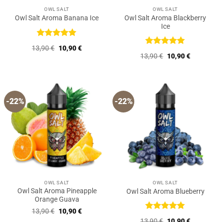
OWL SALT
OWL SALT
Owl Salt Aroma Blackberry
Owl Salt Aroma Banana Ice
Ice
Bewertet
Ursprünglicher
Aktueller
13,90
€
10,90
€
mit
5
von
Bewertet
Preis
Preis
Ursprünglicher
Aktueller
13,90
€
10,90
€
5
mit
5
von
war:
ist:
Preis
Preis
13,90 €
10,90 €.
5
war:
ist:
13,90 €
10,90 €.
-22%
-22%
OWL SALT
OWL SALT
Owl Salt Aroma Pineapple
Owl Salt Aroma Blueberry
Orange Guava
Ursprünglicher
Aktueller
13,90
€
10,90
€
Preis
Preis
Bewertet
Ursprünglicher
Aktueller
13,90
€
10,90
€