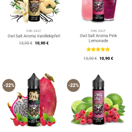
OWL SALT
OWL SALT
Owl Salt Aroma Pink
Owl Salt Aroma Vanillekipferl
Lemonade
Ursprünglicher
Aktueller
13,90
€
10,90
€
Preis
Preis
war:
ist:
13,90 €
10,90 €.
Bewertet
Ursprünglicher
Aktueller
13,90
€
10,90
€
mit
5
von
Preis
Preis
5
war:
ist:
13,90 €
10,90 €.
-22%
-22%