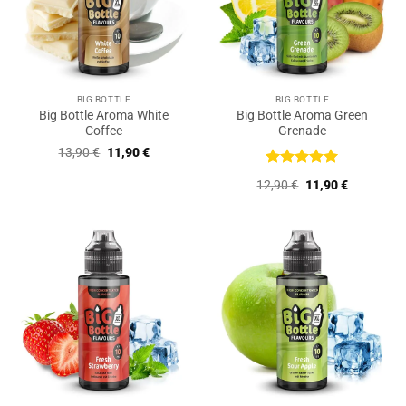
BIG BOTTLE
BIG BOTTLE
Big Bottle Aroma White
Big Bottle Aroma Green
Coffee
Grenade
Ursprünglicher
Aktueller
13,90
€
11,90
€
Preis
Preis
war:
ist:
Bewertet
Ursprünglicher
Aktueller
12,90
€
11,90
€
13,90 €
11,90 €.
mit
5
von
Preis
Preis
5
war:
ist:
12,90 €
11,90 €.