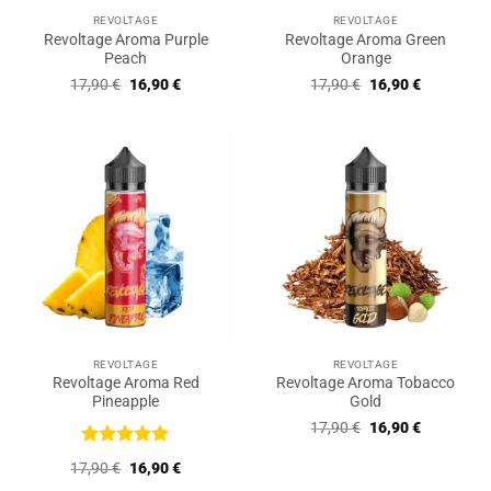
REVOLTAGE
REVOLTAGE
Revoltage Aroma Purple
Revoltage Aroma Green
Peach
Orange
Ursprünglicher
Aktueller
Ursprünglicher
Aktueller
17,90
€
16,90
€
17,90
€
16,90
€
Preis
Preis
Preis
Preis
war:
ist:
war:
ist:
17,90 €
16,90 €.
17,90 €
16,90 €.
REVOLTAGE
REVOLTAGE
Revoltage Aroma Red
Revoltage Aroma Tobacco
Pineapple
Gold
Ursprünglicher
Aktueller
17,90
€
16,90
€
Preis
Preis
war:
ist:
Bewertet
Ursprünglicher
Aktueller
17,90
€
16,90
€
17,90 €
16,90 €.
mit
5
von
Preis
Preis