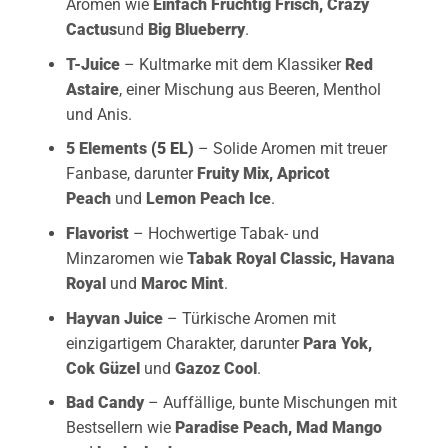
Aromen wie
Einfach Fruchtig Frisch
,
Crazy
Cactus
und
Big Blueberry
.
T-Juice
– Kultmarke mit dem Klassiker
Red
Astaire
, einer Mischung aus Beeren, Menthol
und Anis.
5 Elements
(5 EL)
– Solide Aromen mit treuer
Fanbase, darunter
Fruity Mix
,
Apricot
Peach
und
Lemon Peach Ice
.
Flavorist
– Hochwertige Tabak- und
Minzaromen wie
Tabak Royal Classic
,
Havana
Royal
und
Maroc Mint
.
Hayvan Juice
– Türkische Aromen mit
einzigartigem Charakter, darunter
Para Yok
,
Cok Güzel
und
Gazoz Cool
.
Bad Candy
– Auffällige, bunte Mischungen mit
Bestsellern wie
Paradise Peach
,
Mad Mango