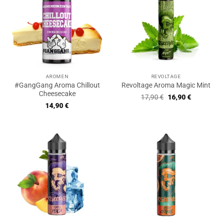
AROMEN
REVOLTAGE
#GangGang Aroma Chillout
Revoltage Aroma Magic Mint
Cheesecake
Ursprünglicher
Aktueller
17,90
€
16,90
€
Preis
Preis
14,90
€
war:
ist:
17,90 €
16,90 €.