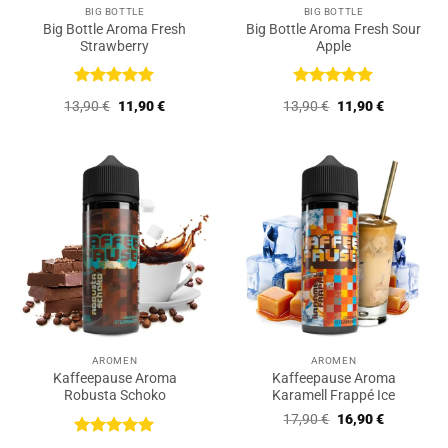
BIG BOTTLE
BIG BOTTLE
Big Bottle Aroma Fresh
Big Bottle Aroma Fresh Sour
Strawberry
Apple
Bewertet
Bewertet
Ursprünglicher
Aktueller
Ursprünglicher
Aktueller
13,90
€
11,90
€
13,90
€
11,90
€
mit
5
von
mit
5
von
Preis
Preis
Preis
Preis
5
5
war:
ist:
war:
ist:
13,90 €
11,90 €.
13,90 €
11,90 €.
AROMEN
AROMEN
Kaffeepause Aroma
Kaffeepause Aroma
Robusta Schoko
Karamell Frappé Ice
Ursprünglicher
Aktueller
17,90
€
16,90
€
Preis
Preis
war:
ist:
Bewertet