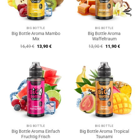
BIG BOTTLE
BIG BOTTLE
Big Bottle Aroma Mambo
Big Bottle Aroma
Mix
Waffeltraum
Ursprünglicher
Aktueller
Ursprünglicher
Aktueller
16,49
€
13,90
€
13,90
€
11,90
€
Preis
Preis
Preis
Preis
war:
ist:
war:
ist:
16,49 €
13,90 €.
13,90 €
11,90 €.
BIG BOTTLE
BIG BOTTLE
Big Bottle Aroma Einfach
Big Bottle Aroma Tropical
Fruchtig Frisch
Tsunami