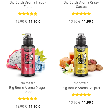
Big Bottle Aroma Happy
Big Bottle Aroma Crazy
Fruits
Cactus
Bewertet
Bewertet
Ursprünglicher
Aktueller
Ursprünglicher
Aktueller
13,90
€
11,90
€
13,90
€
11,90
€
mit
5
von
mit
5
von
Preis
Preis
Preis
Preis
5
5
war:
ist:
war:
ist:
13,90 €
11,90 €.
13,90 €
11,90 €.
BIG BOTTLE
BIG BOTTLE
Big Bottle Aroma Dragon
Big Bottle Aroma Calipter
Drop
Bewertet
Ursprünglicher
Aktueller
13,90
€
11,90
€
mit
5
von
Bewertet
Preis
Preis
Ursprünglicher
Aktueller
12,90
€
11,90
€
5
mit
5
von
war:
ist: