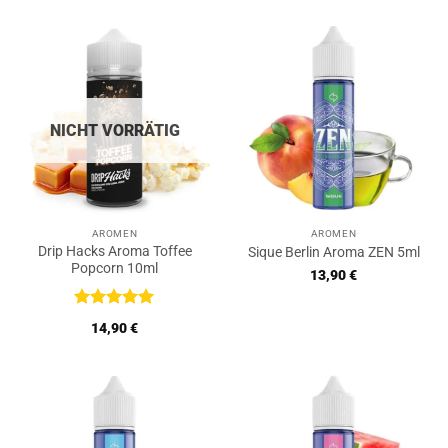
5
war:
ist:
17,90 €
16,90 €.
NICHT VORRÄTIG
AROMEN
AROMEN
Drip Hacks Aroma Toffee
Sique Berlin Aroma ZEN 5ml
Popcorn 10ml
13,90
€
Bewertet
14,90
€
mit
5
von
5