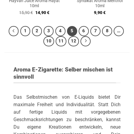
Hayvan Juice Aroma Hayat
Syndikat Aroma Menthol
10ml
10ml
Ursprünglicher
Aktueller
15,90
€
14,90
€
9,90
€
Preis
Preis
war:
ist:
15,90 €
14,90 €.
1
2
3
4
5
6
7
8
…
10
11
12
Aroma E-Zigarette: Selber mischen ist
sinnvoll
Das Selbstmischen von E-Liquids bietet Dir
maximale Freiheit und Individualität. Statt Dich
auf fertige Liquids mit vorgegebenen
Geschmacksrichtungen zu beschränken, kannst
Du eigene Kreationen entwickeln, neue