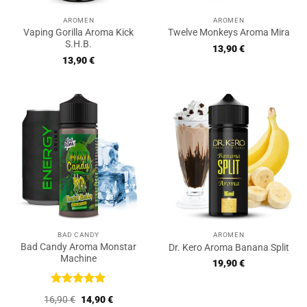
AROMEN
AROMEN
Vaping Gorilla Aroma Kick
Twelve Monkeys Aroma Mira
S.H.B.
13,90
€
13,90
€
BAD CANDY
AROMEN
Bad Candy Aroma Monstar
Dr. Kero Aroma Banana Split
Machine
19,90
€
Bewertet
Ursprünglicher
Aktueller
16,90
€
14,90
€
mit
5
von