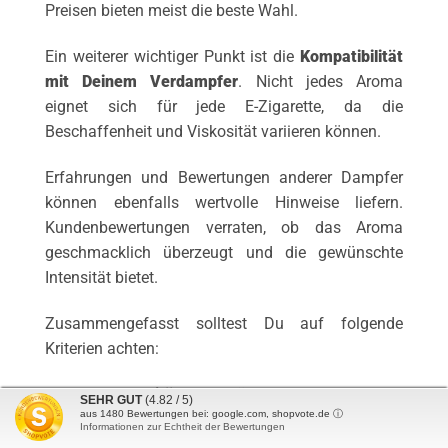
Preisen bieten meist die beste Wahl.
Ein weiterer wichtiger Punkt ist die
Kompatibilität
mit Deinem Verdampfer
. Nicht jedes Aroma
eignet sich für jede E-Zigarette, da die
Beschaffenheit und Viskosität variieren können.
Erfahrungen und Bewertungen anderer Dampfer
können ebenfalls wertvolle Hinweise liefern.
Kundenbewertungen verraten, ob das Aroma
geschmacklich überzeugt und die gewünschte
Intensität bietet.
Zusammengefasst solltest Du auf folgende
Kriterien achten:
Aroma-Qualität:
Sorgt für intensiven und
SEHR GUT
(4.82 / 5)
aus
1480
Bewertungen bei: google.com, shopvote.de ⓘ
authentischen Geschmack.
Informationen zur Echtheit der Bewertungen