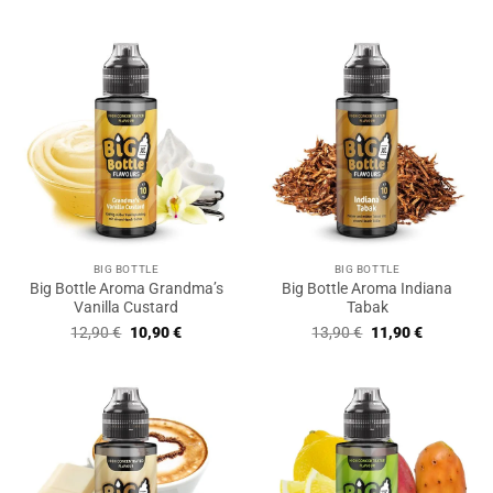
Preis
Preis
13,90 €
11,90 €.
5
war:
ist:
12,90 €
11,90 €.
BIG BOTTLE
BIG BOTTLE
Big Bottle Aroma Grandma’s
Big Bottle Aroma Indiana
Vanilla Custard
Tabak
Ursprünglicher
Aktueller
Ursprünglicher
Aktueller
12,90
€
10,90
€
13,90
€
11,90
€
Preis
Preis
Preis
Preis
war:
ist:
war:
ist:
12,90 €
10,90 €.
13,90 €
11,90 €.