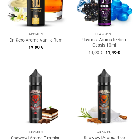
AROMEN
FLAVORIST
Flavorist Aroma Iceberg
Dr. Kero Aroma Vanille Rum
Cassis 10ml
19,90
€
Ursprünglicher
Aktueller
14,90
€
11,49
€
Preis
Preis
war:
ist:
14,90 €
11,49 €.
AROMEN
AROMEN
Snowowl Aroma Rice
Snowowl Aroma Tiramisu